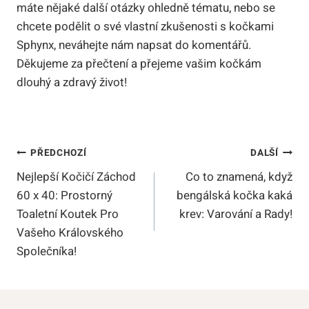
máte nějaké další otázky ohledně tématu, nebo se
chcete podělit o své vlastní zkušenosti s kočkami
Sphynx, neváhejte nám napsat do komentářů.
Děkujeme za přečtení a přejeme vašim kočkám
dlouhý a zdravý život!
Navigace
PŘEDCHOZÍ
DALŠÍ
Nejlepší Kočičí Záchod
Co to znamená, když
Pro
60 x 40: Prostorný
bengálská kočka kaká
Příspěvek
Toaletní Koutek Pro
krev: Varování a Rady!
Vašeho Královského
Společníka!