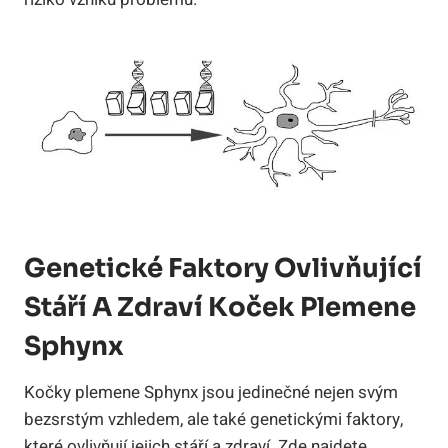
Genetické Faktory Ovlivňující
Stáří A Zdraví Koček Plemene
Sphynx
Kočky plemene Sphynx jsou jedinečné nejen svým
bezsrstým vzhledem, ale také genetickými faktory,
které ovlivňují jejich stáří a zdraví. Zde najdete