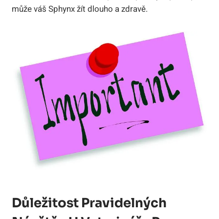
může váš Sphynx žít dlouho a zdravě.
Důležitost Pravidelných