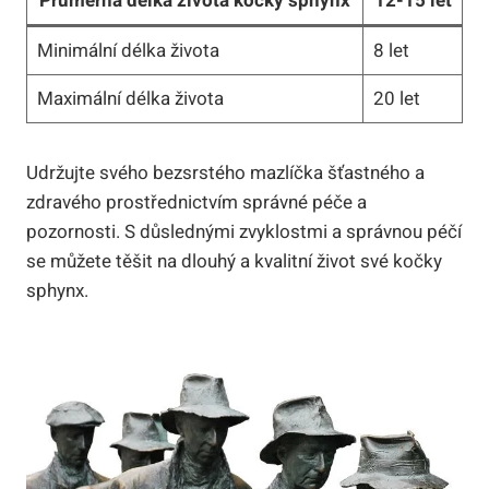
Průměrná délka života kočky sphynx
12-15 let
Minimální délka života
8 let
Maximální délka života
20 let
Udržujte svého bezsrstého mazlíčka šťastného a
zdravého prostřednictvím správné péče a
pozornosti. S důslednými zvyklostmi a správnou péčí
se můžete těšit na dlouhý a kvalitní život své kočky
sphynx.