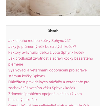
Obsah
Jak dlouho mohou kočky Sphynx žít?
Jaky je průměrný věk bezsrstých koček?
Faktory ovlivňující délku života Sphynx koček
Jak prodloužit životnost a zdraví kočky bezsrstého
plemene
Vyživovací a veterinární doporučení pro zdravé
stárnutí kočky Sphynx
Důležitost pravidelných návštěv u veterináře pro
zachování životního věku Sphynx koček
Zdravotní problémy spojené s délkou života
bezsrstých koček
Genetické faktory ovlivňující stáří a zdraví koček