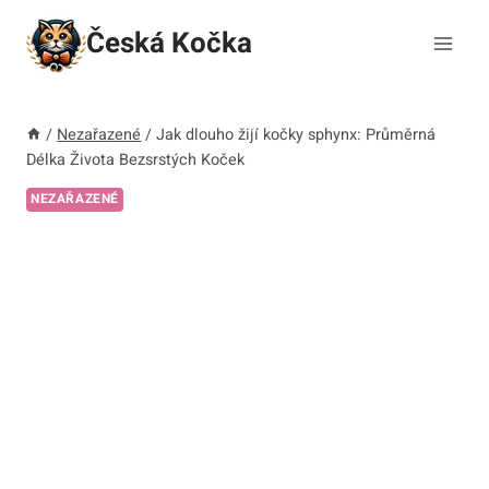
Přeskočit
Česká Kočka
na
obsah
/
Nezařazené
/
Jak dlouho žijí kočky sphynx: Průměrná
Délka Života Bezsrstých Koček
NEZAŘAZENÉ