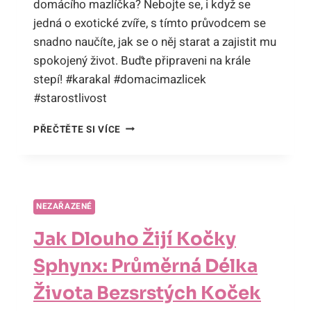
domácího mazlíčka? Nebojte se, i když se
jedná o exotické zvíře, s tímto průvodcem se
snadno naučíte, jak se o něj starat a zajistit mu
spokojený život. Buďte připraveni na krále
stepí! #karakal #domacimazlicek
#starostlivost
KARAKAL
PŘEČTĚTE SI VÍCE
JAKO
DOMÁCÍ
MAZLÍČEK:
JAK
SE
NEZAŘAZENÉ
STARAT
O
Jak Dlouho Žijí Kočky
KRÁLE
STEPÍ
Sphynx: Průměrná Délka
Života Bezsrstých Koček