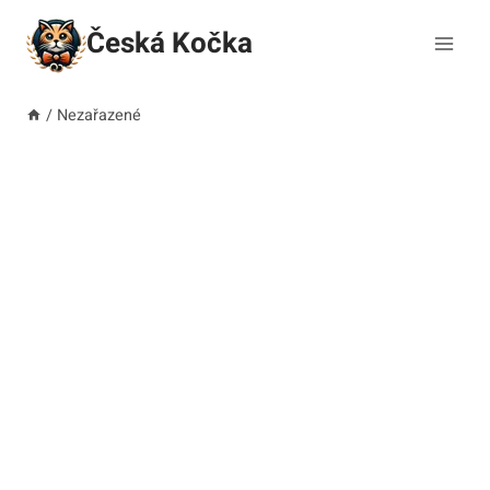
Přeskočit
Česká Kočka
na
obsah
/
Nezařazené