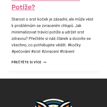
Potíže?
Starost o srst koček je zásadní, ale může vést
k problémům se zvracením chlupů. Jak
minimalizovat trávicí potíže a udržet srst
zdravou? Přečtěte si náš článek a dozvíte se
všechno, co potřebujete vědět. #kočky
#pečování #srst #zvracení #trávení
KOČKY
PŘEČTĚTE SI VÍCE
A
ZVRACENÍ
CHLUPŮ:
JAK
PEČOVAT
O
SRST
A
MINIMALIZOVAT