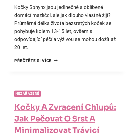
Kočky Sphynx jsou jedinečné a oblíbené
domácí mazlíčci, ale jak dlouho vlastně žijí?
Průměrná délka života bezsrstých koček se
pohybuje kolem 13-15 let, ovšem s
odpovídající péčí a výživou se mohou dožít až
20 let.
JAK
PŘEČTĚTE SI VÍCE
DLOUHO
ŽIJÍ
KOČKY
SPHYNX:
PRŮMĚRNÁ
NEZAŘAZENÉ
DÉLKA
ŽIVOTA
Kočky A Zvracení Chlupů:
BEZSRSTÝCH
KOČEK
Jak Pečovat O Srst A
Minimalizovat Trávicí