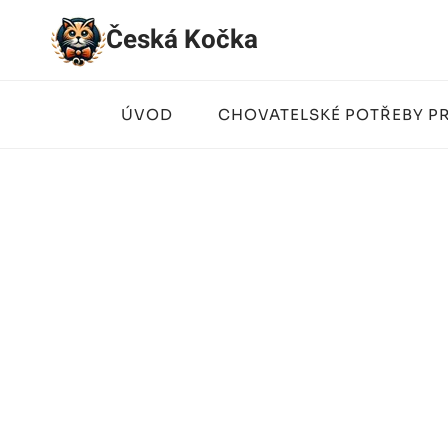
Přeskočit
Česká Kočka
na
obsah
ÚVOD
CHOVATELSKÉ POTŘEBY P