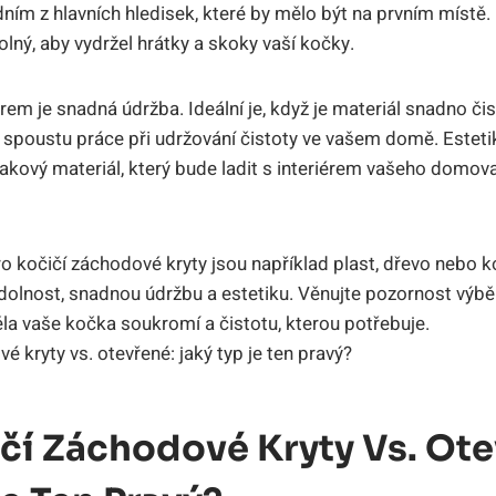
dním z hlavních hledisek, které by mělo být na prvním místě.
lný, aby vydržel hrátky a skoky vaší kočky.
em je snadná údržba. Ideální je, když je materiál snadno čis
 spoustu práce při udržování čistoty ve vašem domě. Estetik
takový materiál, který bude ladit s interiérem vašeho dom
ro kočičí záchodové kryty jsou například plast, dřevo nebo k
dolnost, snadnou údržbu a estetiku. Věnujte pozornost výběr
la vaše kočka soukromí a čistotu, kterou potřebuje.
čí Záchodové Kryty Vs. Ote