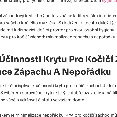
ímatelný pro rychlé čištění. Tím zajistíte čistotu a
hygienu
í záchodový kryt, který bude vizuálně ladit s vaším interiér
o vašeho kočičího mazlíčka. S dodržením těchto důležitých
bude mít k dispozici ideální prostor pro svou osobní hygienu.
Účinnosti Krytu Pro Kočičí
ace Zápachu A Nepořádku
 které přispívají k účinnosti krytu pro kočičí záchod. Jedním
S výběrem správného krytu, který je dobře uzavřený a má fil
mné vůně a udržovat čistotu ve vašem domě.
iskem je minimalizace nepořádku. Kryt pro kočičí záchod m