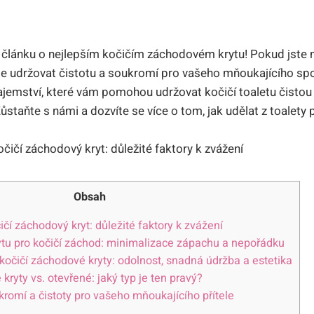
 článku o nejlepším kočičím záchodovém krytu! Pokud jste 
té je udržovat čistotu a soukromí pro vašeho mňoukajícího sp
jemství, které vám pomohou udržovat kočičí toaletu čistou
staňte s námi a dozvíte se více o tom, jak udělat z toalety
Obsah
ičí záchodový kryt: důležité faktory k zvážení
rytu pro kočičí záchod: minimalizace zápachu a nepořádku
 kočičí záchodové kryty: odolnost, snadná údržba a estetika
kryty vs. otevřené: jaký typ je ten pravý?
romí a čistoty pro vašeho mňoukajícího přítele