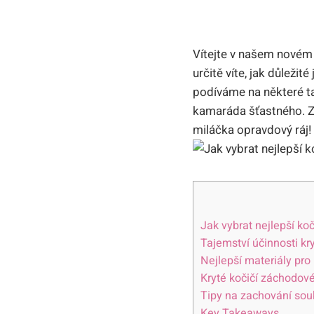
Vítejte v našem novém
určitě víte, jak důleži
podíváme na některé ta
kamaráda šťastného. Zů
miláčka opravdový ráj!
Jak vybrat nejlepší koč
Tajemství účinnosti k
Nejlepší materiály pro
Kryté kočičí záchodové 
Tipy na zachování souk
Key Takeaways