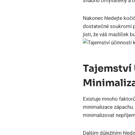
snadno omyvatelný a odn
Nakonec hledejte kočič
dostatečné soukromí pr
jisti, že váš mazlíček 
Tajemství 
Minimaliz
Existuje mnoho faktorů,
minimalizace zápachu. 
minimalizovat nepříje
Dalším důležitým hled