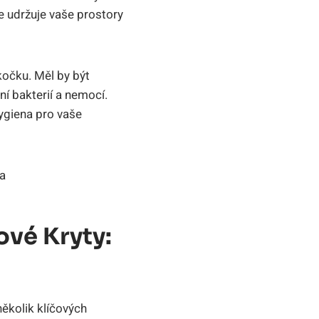
že udržuje vaše prostory
kočku. Měl by být
ní bakterií a nemocí.
hygiena pro vaše
ové Kryty:
několik klíčových