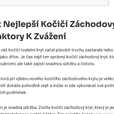
 Nejlepší Kočičí Záchodový
aktory K Zvážení
e váš kočičí toaletní kryt začal působit trochu zastarale neb
jako dříve. Je čas najít ten správný kočičí záchodový kryt, k
ukromí, ale také zajistí snadnou údržbu a čistotu.
torů při výběru nového kočičího záchodového krytu je velikos
nitř dokáže pohodlně vejít a může si zde vykonávat své pot
ých podmínek.
 je snadná údržba. Zvolte kočičí záchodový kryt, který je j