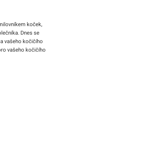
milovníkem koček,
olečníka. Dnes se
 a vašeho kočičího
 pro vašeho kočičího