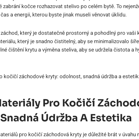
ré zabrání kočce rozhazovat stelivo po celém bytě. To nejen
š čas a energii, kterou byste jinak museli věnovat úklidu.
í záchod, který je dostatečně prostorný a pohodlný pro vaši 
riálu, který je snadno čistitelný, aby se minimalizovalo šíře
elné čištění krytu a výměna steliva, aby se udržela čistota a 
ateriály Pro Kočičí Záchod
 Snadná Údržba A Estetika
ateriálů pro kočičí záchodová kryty je důležité brát v úvahu 