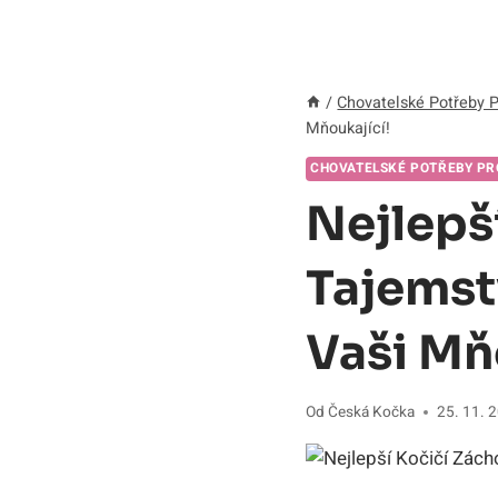
/
Chovatelské Potřeby 
Mňoukající!
CHOVATELSKÉ POTŘEBY PR
Nejlepš
Tajemst
Vaši Mň
Od
Česká Kočka
25. 11. 