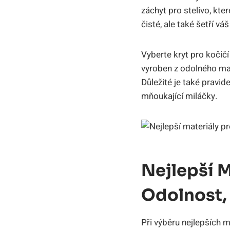
záchyt pro stelivo, kte
čisté, ale také šetří vá
Vyberte kryt pro kočič
vyroben z odolného mate
Důležité je také pravid
mňoukající miláčky.
Nejlepší M
Odolnost,
Při výběru nejlepších m