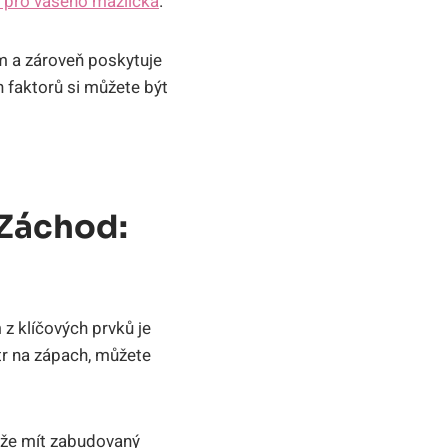
 pro vašeho mazlíčka
.
em a zároveň poskytuje
 faktorů si můžete být
 Záchod:
 z klíčových prvků je
tr na zápach, můžete
ůže mít zabudovaný