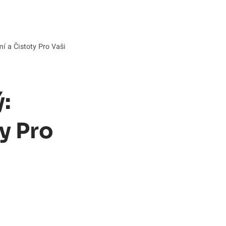
í a Čistoty Pro Vaši
:
y Pro