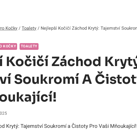
Pro Kočky
/
Toalety
/
Nejlepší Kočičí Záchod Krytý: Tajemství Soukrom
O KOČKY
TOALETY
í Kočičí Záchod Krytý
ví Soukromí A Čistot
oukající!
2025