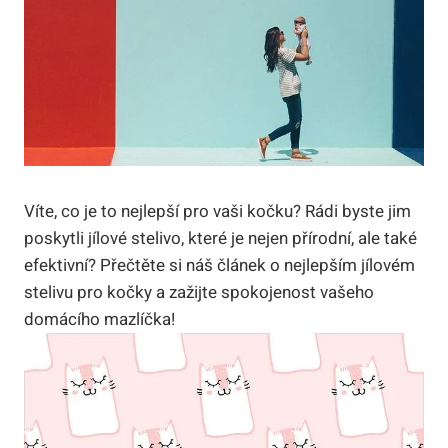
Víte, co je to nejlepší pro ‌vaši⁤ kočku? Rádi byste jim
poskytli jílové stelivo, ⁣které ‌je⁤ nejen ⁣přírodní, ale také
efektivní? ⁢Přečtěte si náš článek o nejlepším jílovém
‌stelivu pro ​kočky a zažijte spokojenost vašeho
domácího ⁣mazlíčka!