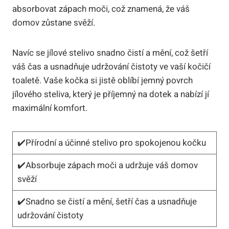
absorbovat zápach moči, což ⁤znamená,⁤ že‌ váš
domov zůstane svěží.
Navíc se jílové stelivo snadno čistí​ a ​mění,⁤ což ⁤šetří⁣
váš čas a⁣ usnadňuje⁣ udržování ‍čistoty ve vaší kočičí
toaletě.⁤ Vaše kočka si jistě oblíbí⁣ jemný povrch
jílového steliva, který je‌ příjemný na dotek a⁤ nabízí jí
maximální‍ komfort.
✔️Přírodní a⁣ účinné stelivo‍ pro spokojenou kočku
✔️Absorbuje zápach ⁢moči a udržuje váš domov
svěží
✔️Snadno ‌se čistí a mění, šetří čas a usnadňuje
udržování čistoty