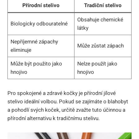
Přírodní stelivo
Tradiční stelivo
Obsahuje chemické
Biologicky ⁢odbouratelné
‌látky
Nepříjemné zápachy​
Může zůstat zápach
eliminuje
Může​ být ​použito ⁣jako
Nelze použít ⁢jako
hnojivo
hnojivo
Pro spokojené a ​zdravé kočky je přírodní jílové
stelivo ideální⁤ volbou. ⁤Pokud se zajímáte⁤ o‍ blahobyt
a⁢ pohodlí svých koček,‍ určitě ⁢zvažte ‍tuto účinnou a
přírodní⁤ alternativu k tradičnímu stelivu.