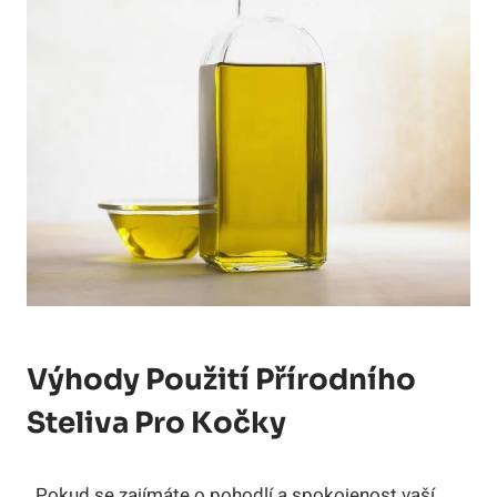
Výhody Použití Přírodního
Steliva Pro Kočky
‌ ⁢ Pokud se​ zajímáte o‌ pohodlí a spokojenost vaší