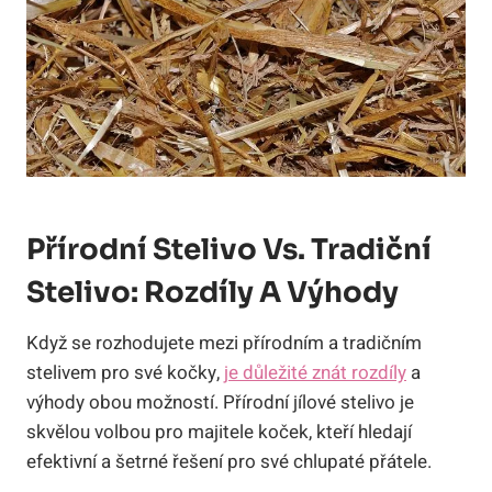
Přírodní Stelivo Vs. Tradiční
⁤stelivo: Rozdíly A Výhody
Když⁤ se ‌rozhodujete mezi přírodním a tradičním⁣
stelivem ⁤pro‌ své kočky,
je důležité znát rozdíly
a
výhody obou možností. Přírodní jílové⁢ stelivo⁣ je
skvělou volbou ‍pro ‌majitele koček, kteří​ hledají‌
efektivní ​a šetrné‌ řešení pro⁢ své chlupaté přátele.