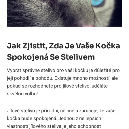
Jak​ Zjistit, ⁢zda Je Vaše Kočka
Spokojená Se ​stelivem
Vybrat správné ​stelivo pro vaši kočku ‌je důležité⁣ pro
její pohodlí‍ a pohodu. Existuje mnoho možností, ale
pokud se‌ rozhodnete⁢ pro jílové stelivo, uděláte
⁢skvělou‍ volbu!
Jílové ⁤stelivo je přírodní,⁢ účinné a zaručuje, že⁢ vaše
⁤kočka bude spokojená. ‌Jednou z nejlepších
vlastností‍ jílového⁣ steliva⁣ je jeho schopnost