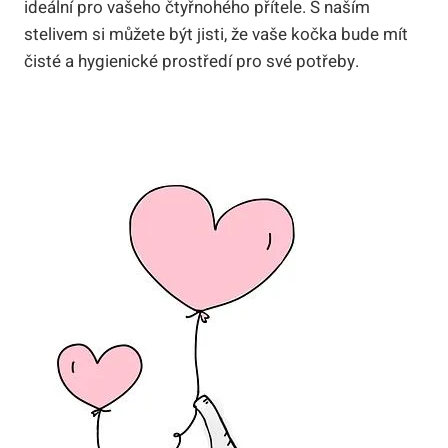
ideální pro vašeho čtyřnohého přítele. S naším
stelivem si⁣ můžete ‍být jisti, že ⁢vaše kočka⁢ bude mít
čisté a hygienické⁤ prostředí pro své potřeby.