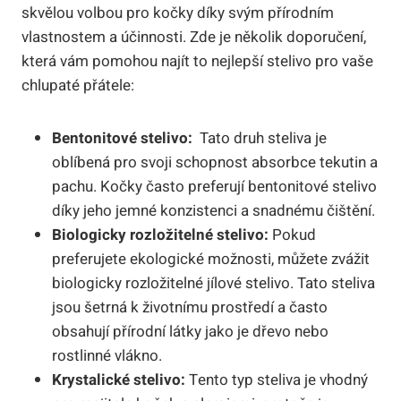
skvělou ​volbou pro kočky díky svým přírodním
vlastnostem a‍ účinnosti. Zde je několik doporučení,⁣
která vám pomohou ⁤najít to⁣ nejlepší stelivo pro ‍vaše
chlupaté přátele:
Bentonitové stelivo:
⁢ Tato⁣ druh steliva je
oblíbená‌ pro svoji schopnost absorbce⁣ tekutin‍ a
pachu.​ Kočky⁤ často preferují bentonitové stelivo
‍díky jeho jemné konzistenci‌ a snadnému čištění.
Biologicky rozložitelné stelivo:
Pokud
⁢preferujete​ ekologické možnosti, můžete zvážit
biologicky rozložitelné jílové stelivo. ‌Tato steliva
jsou šetrná k životnímu prostředí a často
obsahují přírodní látky‍ jako ​je dřevo⁤ nebo
rostlinné vlákno.
Krystalické stelivo:
Tento typ steliva je vhodný⁤