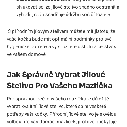
⁢shlukovat se lze ⁤jílové stelivo⁢ snadno odstranit a
vyhodit,⁢ což usnadňuje‍ údržbu kočičí toalety.
⁢ S přírodním jílovým stelivem ‌můžete ⁤mít jistotu, že
vaše kočka bude⁢ mít‍ optimální ‍podmínky pro své⁣
hygienické potřeby a⁣ vy si užijete⁣ čistotu‌ a čerstvost
ve vašem ‍domově.
Jak Správně ​vybrat Jílové
‍stelivo Pro ⁤vašeho ⁣mazlíčka
Pro správnou péči​ o vašeho ‍mazlíčka je důležité‍
vybrat kvalitní jílové stelivo, které splní⁤ veškeré
potřeby vaší kočky. Přírodní jílové​ stelivo je skvělou
volbou ⁤pro váš‌ domácí mazlíček, ⁣protože poskytuje