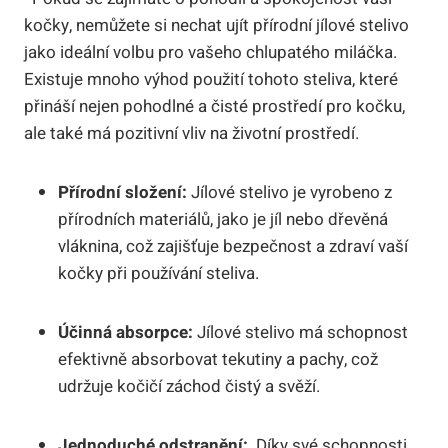
kočky, nemůžete si ⁤nechat ujít přírodní jílové stelivo
jako ‌ideální⁢ volbu pro⁤ vašeho⁢ chlupatého ⁢miláčka.​
Existuje‍ mnoho výhod použití⁤ tohoto steliva, které
přináší ​nejen pohodlné ⁣a čisté prostředí pro kočku,⁢
ale ⁤také má pozitivní vliv na ‍životní prostředí.
Přírodní složení:
Jílové stelivo je vyrobeno ​z
přírodních materiálů, jako je jíl nebo⁤ dřevěná
⁤vláknina, což zajišťuje bezpečnost a ⁤zdraví ⁣vaší
kočky ‌při používání​ steliva.
Účinná absorpce:
Jílové stelivo má schopnost
efektivně absorbovat tekutiny a pachy, ‌což
udržuje ⁤kočičí‌ záchod čistý a svěží.
Jednoduché odstranění:
⁢ Díky své schopnosti