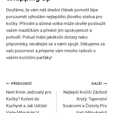
Doufáme, že vám náš dnešní‍ článek pomohl lépe
porozumět výhodám nejlepšího jílového steliva ​pro
kočky. Přírodní a‍ účinná volba může skvěle⁤ posloužit
vašim mazlíčkům a‍ přinést ⁢jim spokojenost a
pohodlí.​ Pokud máte ⁣jakékoliv dotazy nebo
‌připomínky, neváhejte se⁣ s námi spojit. Děkujeme za
vaši ⁣pozornost a ⁤přejeme ​vám mnoho radosti s‍
vašimi ‌kočičími parťáky!
Navigace
PŘEDCHOZÍ
DALŠÍ
Není Kmín Jedovatý pro
Nejlepší Kočičí Záchod
Pro
Kočky? Koření do
Krytý: Tajemství
Příspěvek
Kuchyně a Jak Udržet
Soukromí a Čistoty Pro
Vaše Mňoukání V
Vaši Mňoukající!