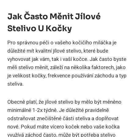
Jak Často ‍měnit Jílové‍
Stelivo U Kočky
Pro⁢ správnou péči ⁤o vašeho kočičího miláčka ‌je
důležité mít kvalitní jílové stelivo, které ​bude
vyhovovat jak vám, tak i vaší kočce.⁣ Jak často ⁣byste
měli⁢ stelivo měnit, ‍záleží⁣ na několika faktorech, jako​
je velikost kočky, frekvence používání záchodu a typ
⁣steliva.
Obecně⁣ platí, ⁤že jílové stelivo by mělo​ být měněno
‍minimálně 1-2x ⁣týdně. Je⁣ důležité ⁤pravidelně
odstraňovat znečištěné ‍části steliva a doplňovat
nové. Pokud máte vícero koček nebo vaše kočka
využívá záchod​ často, může být potřeba stelivo