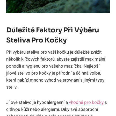
Důležité Faktory Při ‌výběru
Steliva⁤ Pro Kočky
Při výběru steliva ‌pro vaši kočku je⁣ důležité zvážit
několik klíčových faktorů, abyste ⁢zajistili maximální
pohodlí ‍a ⁢hygienu‍ pro⁢ vašeho mazlíčka. ⁣Nejlepší
jílové‍ stelivo pro kočky je přírodní a účinná volba,
která nabízí mnoho výhod ve srovnání s ​jinými typy
steliv.
Jílové ‌stelivo​ je‌ hypoalergenní a⁢
vhodné pro kočky
s
citlivou kůží ‍nebo alergiemi. Díky své absorpční