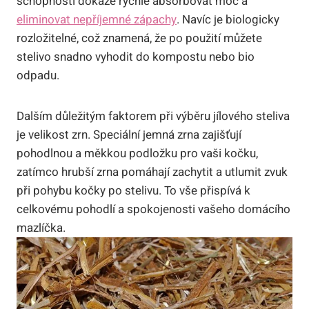
schopnosti dokáže rychle‌ absorbovat moč a‌
eliminovat nepříjemné‍ zápachy
.⁤ Navíc je biologicky
rozložitelné, což znamená, ⁢že po použití můžete
stelivo snadno vyhodit‍ do kompostu​ nebo bio
odpadu.
Dalším ⁤důležitým faktorem‍ při výběru ‍jílového⁣ steliva
je velikost⁢ zrn. Speciální⁣ jemná⁢ zrna zajišťují
pohodlnou a‍ měkkou podložku pro‍ vaši kočku,
zatímco hrubší zrna pomáhají⁢ zachytit a ‌utlumit zvuk
při pohybu⁣ kočky po stelivu. To vše přispívá ⁢k
celkovému pohodlí ‌a spokojenosti⁤ vašeho domácího⁤
mazlíčka.