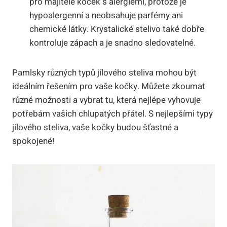
pro⁤ majitele koček s ⁣alergiemi,‌ protože je
hypoalergenní a neobsahuje parfémy ani
chemické látky. Krystalické ‌stelivo​ také dobře
kontroluje ⁢zápach a je snadno sledovatelné.
Pamlsky různých typů⁢ jílového steliva mohou být⁣
ideálním řešením pro vaše kočky. ‌Můžete ⁣zkoumat
různé ⁤možnosti ⁢a vybrat tu, která ‍nejlépe‍ vyhovuje
potřebám vašich chlupatých přátel. S nejlepšími typy ​
jílového steliva, vaše kočky ​budou šťastné ⁣a
spokojené!