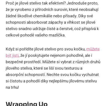
Proč je jílové​ stelivo tak efektivní? Jednoduše proto,
že je vyrobeno z ⁣přírodních surovin, ⁢které neobsahují ​
žádné škodlivé ‌chemikálie⁤ nebo přísady. Díky své
schopnosti absorbovat zápachy a vlhkost se⁣ jílové
stelivo⁢ snadno udržuje⁢ čisté a čerstvé, ‍což přispívá k
celkové pohodě vašeho ⁢mazlíčka.
Když si pořídíte jílové stelivo pro ⁢svou kočku, ‍
můžete
být⁤ jisti
,‍ že ⁣jí​ poskytujete ‍nejenom ‍pohodlné, ale⁣ i
bezpečné prostředí. Můžete si vybrat z různých druhů
​jílového steliva, které se liší​ svou texturou​ a‌
absorpční schopností. Nechte ​svou ⁣kočku vychutnat
⁢si čistotu⁢ a pohodlí díky nejlepšímu jílovému stelivu
na​ trhu!
Wrapping Up