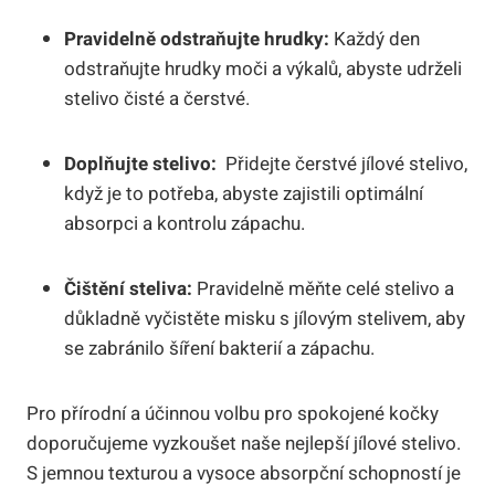
Pravidelně odstraňujte‌ hrudky:
Každý den
odstraňujte hrudky moči a výkalů, abyste ⁤udrželi⁤
stelivo čisté ⁤a čerstvé.
Doplňujte ⁤stelivo:
​ Přidejte ⁣čerstvé jílové stelivo,
když je⁢ to potřeba, abyste ⁣zajistili optimální
absorpci a kontrolu zápachu.
Čištění‍ steliva:
Pravidelně měňte⁣ celé stelivo⁢ a
důkladně vyčistěte misku s ‌jílovým stelivem, aby
‌se‍ zabránilo šíření bakterií a zápachu.
Pro přírodní a účinnou volbu pro spokojené kočky
doporučujeme‍ vyzkoušet naše nejlepší⁤ jílové stelivo.
S‌ jemnou texturou a vysoce⁤ absorpční schopností je