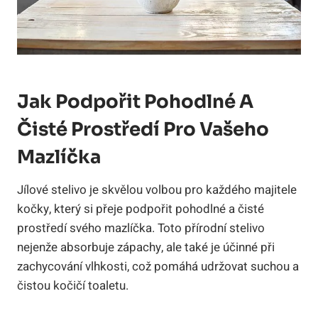
Jak ‍podpořit⁢ Pohodlné⁤ A
Čisté ‌prostředí⁢ Pro Vašeho​
Mazlíčka
Jílové stelivo‌ je skvělou volbou pro‌ každého majitele
kočky, který si⁢ přeje podpořit pohodlné a čisté
prostředí ⁤svého mazlíčka. Toto přírodní stelivo
nejenže absorbuje zápachy, ale ​také ⁤je ‍účinné při
zachycování⁣ vlhkosti, což pomáhá udržovat ⁢suchou a
⁣čistou kočičí toaletu.