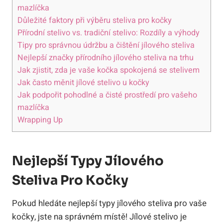
⁣mazlíčka
Důležité faktory při ‌výběru steliva⁤ pro kočky
Přírodní stelivo vs. tradiční ⁤stelivo: Rozdíly a výhody
Tipy ​pro správnou⁣ údržbu a čištění jílového steliva
Nejlepší značky přírodního jílového steliva na trhu
Jak​ zjistit, ⁢zda je vaše kočka spokojená se ​stelivem
Jak často ‍měnit jílové‍ stelivo u kočky
Jak ‍podpořit⁢ pohodlné⁤ a čisté ‌prostředí⁢ pro vašeho​
mazlíčka
Wrapping Up
Nejlepší​ Typy Jílového⁣
Steliva Pro​ Kočky
Pokud ‌hledáte nejlepší typy jílového steliva pro vaše
⁤kočky, jste na⁢ správném místě! Jílové stelivo je