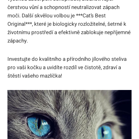
čerstvou vůní a schopností neutralizovat zápach
‌moči.⁢ Další skvělou ⁢volbou je ⁣***Cat’s Best
Original***, které⁢ je biologicky rozložitelné, ⁢šetrné k⁣
životnímu prostředí a ‌efektivně zablokuje nepříjemné
zápachy.
Investujte do kvalitního a‍ přírodního‌ jílového ⁢steliva
pro vaši kočku a uvidíte rozdíl ve čistotě, zdraví‌ a
⁢štěstí vašeho mazlíčka!