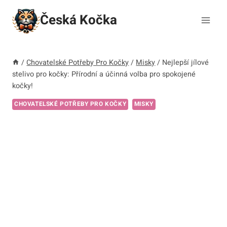
Přeskočit
Česká Kočka
na
obsah
/
Chovatelské Potřeby Pro Kočky
/
Misky
/
Nejlepší jílové
stelivo pro kočky: Přírodní a účinná volba pro spokojené
kočky!
CHOVATELSKÉ POTŘEBY PRO KOČKY
MISKY