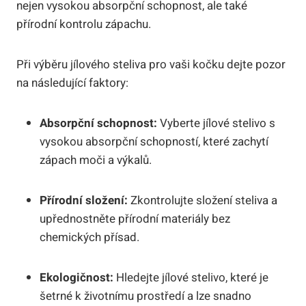
nejen vysokou⁣ absorpční ⁣schopnost, ale ‌také
přírodní kontrolu zápachu.
Při výběru jílového steliva pro vaši kočku dejte pozor‌
na následující faktory:
Absorpční schopnost:
Vyberte jílové ⁢stelivo⁢ s
⁣vysokou absorpční schopností, které zachytí
zápach moči a výkalů.
Přírodní ⁣složení:
Zkontrolujte složení steliva a
upřednostněte přírodní ⁤materiály⁢ bez
⁤chemických přísad.
Ekologičnost:
⁣Hledejte⁤ jílové stelivo, ⁢které je
⁢šetrné k životnímu prostředí a ‌lze snadno