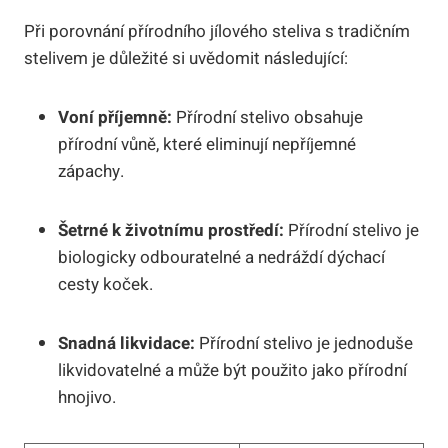
Při porovnání přírodního ⁢jílového steliva s ​tradičním⁢
stelivem je důležité si uvědomit následující:
Voní příjemně:
‌Přírodní stelivo obsahuje
⁤přírodní vůně, které eliminují‌ nepříjemné⁤
zápachy.
Šetrné ⁣k životnímu prostředí:
Přírodní⁢ stelivo je
biologicky odbouratelné a nedráždí⁣ dýchací
cesty koček.
Snadná⁣ likvidace:
Přírodní ​stelivo je ⁣jednoduše
likvidovatelné a může být použito jako⁢ přírodní
‍hnojivo.