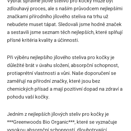
Vybrat správné jílové stelivo pro kočky může být
zdlouhavý proces, ale‍ s naším průvodcem nejlepšími
značkami přírodního jílového​ steliva na trhu už
nebudete muset tápat.‍ Sledovali jsme hodně‍ značek
a ⁣sestavili jsme seznam ​těch nejlepších, ⁢které splňují⁢
přísné kritéria kvality⁤ a účinnosti.
Při⁣ výběru nejlepšího jílového steliva pro ​kočky je
důležité brát v‌ úvahu složení,⁣ absorpční schopnost,
protiaprétní vlastnosti a vůni. Naše doporučení se
zaměřují⁣ na přírodní ⁤značky, které ​jsou bez
⁣chemických přísad a ⁤mají pozitivní dopad⁣ na zdraví‌ a
‍pohodu vaší⁢ kočky.
Jedním⁣ z nejlepších jílových‍ steliv pro kočky je
***Greenwoods Bio Organic***, které⁣ se vyznačuje
vysokou absorpční schopností,‌ dlouhotrvající