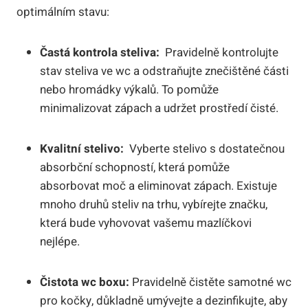
optimálním stavu:
Častá kontrola ⁢steliva:
⁣ Pravidelně‍ kontrolujte
stav ‍steliva ve wc a ​odstraňujte znečištěné ​části
nebo hromádky ​výkalů. To pomůže
⁣minimalizovat ⁣zápach a ⁣udržet prostředí čisté.
Kvalitní stelivo:
​ Vyberte stelivo s dostatečnou
absorbční schopností, která pomůže
absorbovat moč a eliminovat zápach.‌ Existuje
mnoho druhů steliv na trhu, vybírejte značku,
která ⁢bude vyhovovat vašemu mazlíčkovi
nejlépe.
Čistota ​wc ‍boxu:
Pravidelně čistěte⁢ samotné wc
pro kočky, důkladně umývejte a dezinfikujte, aby