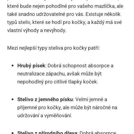
které bude nejen pohodlné ⁤pro vašeho mazlíčka, ale
také snadno udržovatelné pro vás. ⁤Existuje několik⁣
typů⁢ steliv, které se hodí pro kočky, a každý má své
vlastní⁤ výhody ⁣a nevýhody.
Mezi nejlepší typy steliva pro‍ kočky⁤ patří:
Hrubý písek
: Dobrá schopnost ⁣absorpce ‌a
⁢neutralizace zápachu, avšak může být
nepohodlný pro citlivé tlapky koček.
Stelivo z jemného⁣ písku
: Velmi jemné a⁤
příjemné pro kočky, ale může být náročné na
udržování a vyměňování.
Stelivo z přírodního dřeva
: Dobrá absorpce