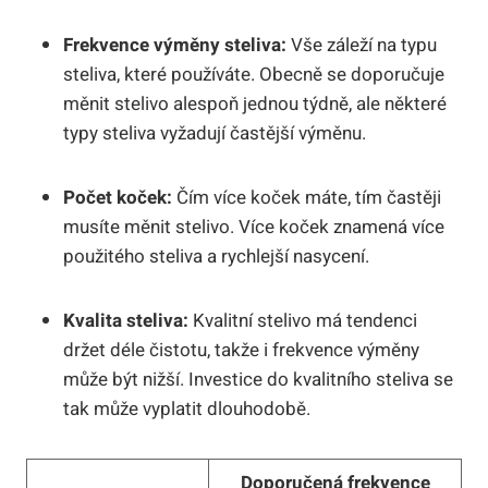
Frekvence výměny steliva:
Vše záleží‍ na typu
steliva, které používáte.⁣ Obecně⁤ se doporučuje
měnit stelivo alespoň jednou týdně, ale ⁢některé
typy‍ steliva vyžadují častější výměnu.
Počet ‍koček:
Čím více koček máte, ⁢tím častěji
musíte měnit stelivo. ​Více koček znamená ​více
použitého steliva a⁤ rychlejší nasycení.
Kvalita steliva:
Kvalitní stelivo má tendenci⁢
držet déle čistotu, ‌takže i frekvence výměny
může být nižší. Investice do kvalitního steliva se
tak může vyplatit dlouhodobě.
Doporučená frekvence