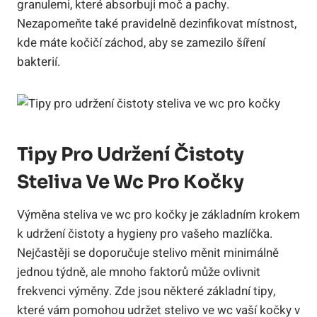
granulemi, ‍které‍ absorbuji moč a pachy.‍
Nezapomeňte také pravidelně ‍dezinfikovat místnost,
⁤kde máte ​kočičí záchod, aby se zamezilo šíření
bakterií.
Tipy⁤ Pro Udržení‍ Čistoty
Steliva Ve Wc⁢ Pro Kočky
Výměna steliva ve wc pro kočky je základním ‍krokem
k udržení čistoty a hygieny pro vašeho mazlíčka.⁢
Nejčastěji se doporučuje stelivo měnit minimálně
jednou týdně, ale mnoho faktorů ⁢může ovlivnit⁣
frekvenci výměny. Zde jsou některé základní⁤ tipy,
které vám pomohou udržet stelivo ve wc vaší⁢ kočky ⁣v