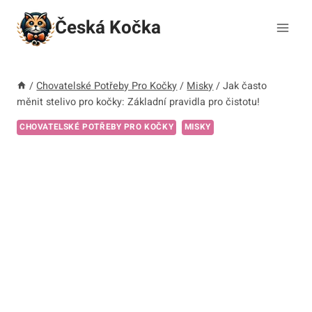
Přeskočit
Česká Kočka
na
obsah
/
Chovatelské Potřeby Pro Kočky
/
Misky
/
Jak často
měnit stelivo pro kočky: Základní pravidla pro čistotu!
CHOVATELSKÉ POTŘEBY PRO KOČKY
MISKY