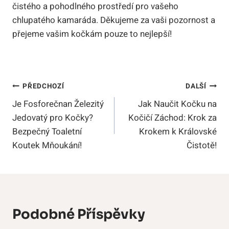
čistého a⁢ pohodlného prostředí pro ⁢vašeho
chlupatého kamaráda. Děkujeme za vaši ⁤pozornost ⁤a
přejeme vašim kočkám pouze to nejlepší!
Navigace
PŘEDCHOZÍ
DALŠÍ
Je Fosforečnan Železitý
Jak Naučit Kočku na
Pro
Jedovatý pro Kočky?
Kočičí Záchod: Krok za
Příspěvek
Bezpečný Toaletní
Krokem k Královské
Koutek Mňoukání!
Čistotě!
Podobné Příspěvky