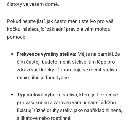
⁤čistoty ve vašem domě.
Pokud nejste jistí, jak často měnit stelivo pro vaši
kočku, následující základní pravidla vám mohou
pomoci:
Frekvence výměny​ steliva:
​Mějte⁢ na ‌paměti, že
čím častěji ‌budete měnit stelivo, ‌tím lépe pro
⁤zdraví ​vaší kočky. Doporučuje se měnit ‍stelivo
minimálně jednou týdně.
Typ​ steliva:
Vyberte stelivo, které ‍je bezpečné
pro vaši kočku a zároveň ⁤vám usnadní ⁢údržbu.
Existují ‍různé druhy steliv, jako​ například hliněné,
silikátové nebo⁢ rostlinné.