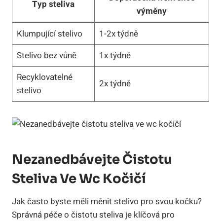
Typ steliva
výměny
Klumpující stelivo
1-2x týdně
Stelivo bez vůně
1x týdně
Recyklovatelné
2x ‍týdně
stelivo
Nezanedbávejte Čistotu
Steliva Ve ⁣wc Kočičí
Jak často byste měli​ měnit stelivo pro svou kočku?‌
Správná péče o čistotu steliva je​ klíčová‍ pro