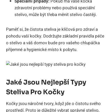
Speciální případy:
Pokud má vaše kočka
zdravotní ⁢problémy nebo používá speciální
stelivo, může být ‌třeba⁢ měnit stelivo častěji.
Paměť ​si, že ‌čistota⁢ steliva je klíčová pro zdraví a
pohodu vaší kočky. Dodržujte základní pravidla⁣ péče
⁣o stelivo a váš domov bude pro vašeho chlupáčka
příjemné a hygienické⁤ místo k pobytu.
Jaké Jsou ⁣nejlepší Typy
Steliva Pro Kočky
Kočky jsou náročné⁢ tvory,⁣ když jde⁤ o čistotu svého
prostředí. Proto je důležité vybrat⁢ správné stelivo,