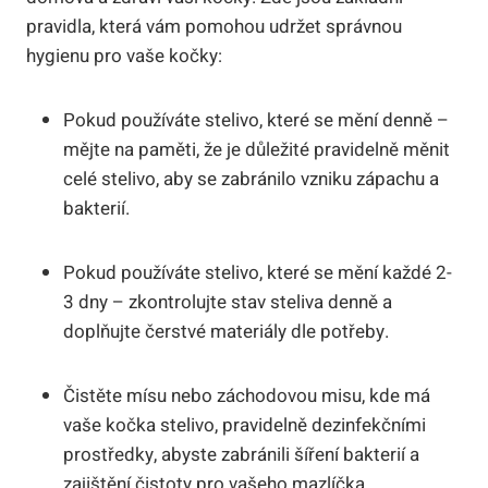
pravidla, která vám pomohou udržet správnou
hygienu‍ pro ‍vaše‌ kočky:
Pokud používáte stelivo, které se mění denně‍ –
mějte na paměti, ‍že ⁤je důležité pravidelně měnit
celé stelivo,‍ aby se zabránilo vzniku zápachu a⁣
bakterií.
Pokud používáte stelivo, ⁤které se mění každé 2-
3 dny – zkontrolujte stav steliva denně ⁤a⁣
doplňujte čerstvé materiály dle potřeby.
Čistěte mísu nebo záchodovou misu, kde ⁤má
vaše kočka ‌stelivo,​ pravidelně​ dezinfekčními
prostředky, abyste zabránili šíření bakterií ​a
zajištění⁣ čistoty pro vašeho mazlíčka.