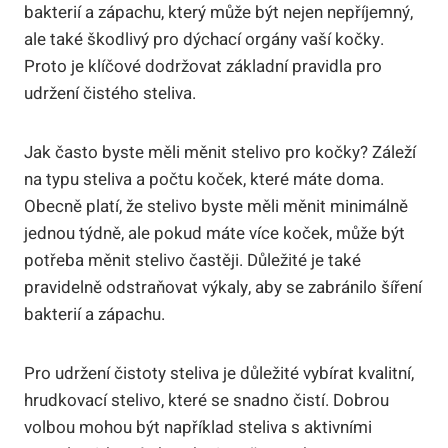
bakterií a​ zápachu, který může ⁣být‌ nejen nepříjemný,
ale také škodlivý pro dýchací orgány vaší kočky.
Proto ⁢je klíčové⁤ dodržovat základní pravidla pro
udržení⁤ čistého steliva.
Jak často byste měli ‌měnit stelivo pro ⁤kočky? Záleží
na typu steliva a počtu koček, které máte doma.
Obecně⁣ platí, ⁢že stelivo​ byste ⁣měli měnit minimálně
⁣jednou týdně, ⁢ale pokud​ máte více koček, může být
potřeba měnit stelivo častěji.‍ Důležité je‌ také
pravidelně odstraňovat výkaly, aby se zabránilo⁢ šíření
bakterií a zápachu.
Pro udržení čistoty steliva ⁤je ⁢důležité vybírat⁤ kvalitní,
hrudkovací stelivo, které se ‍snadno čistí. Dobrou
volbou mohou být například⁤ steliva s⁢ aktivními