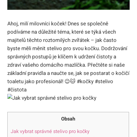
Ahoj, milí milovníci koček! Dnes se společně
podíváme na důležité​ téma, které se týká⁢ všech
majitelů těchto roztomilých⁤ zvířátek – jak často‍
byste měli měnit stelivo pro svou​ kočku. Dodržování
správných postupů je ‌klíčem⁢ k udržení čistoty a
zdraví vašeho domácího mazlíčka. Přečtěte si naše
základní pravidla ‍a naučte se, jak​ se postarat o kočičí
toaletu ‌jako profesionál! 😉🐱⁢ #kočky #stelivo
#čistota
Obsah
Jak​ vybrat správné ⁤stelivo pro kočky