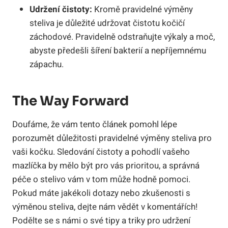
Udržení ⁢čistoty:
‌Kromě​ pravidelné výměny
steliva ⁣je‌ důležité⁣ udržovat⁢ čistotu kočičí
záchodové. Pravidelně odstraňujte ‌výkaly a ⁣moč,
abyste předešli ⁣šíření bakterií a⁢ nepříjemnému
‌zápachu.
The Way Forward
Doufáme, ​že vám tento článek pomohl lépe
porozumět důležitosti pravidelné výměny steliva ⁢pro
vaši⁢ kočku. Sledování čistoty a pohodlí vašeho
mazlíčka by mělo ‍být pro vás prioritou,⁣ a správná
péče o stelivo vám v tom může​ hodně pomoci.‌
Pokud máte jakékoli dotazy nebo zkušenosti s ​
výměnou ⁤steliva, dejte ‌nám vědět v komentářích!
Podělte se s námi ⁣o své‍ tipy a triky pro udržení