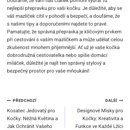
Doufáme, že vám náš článek pomohl vybrat tu
nejlepší přepravku pro vaši kočku. Je důležité, aby se
váš mazlíček cítil v pohodlí a bezpečí, a doufáme, že
s našimi tipy a doporučeními najdete to pravé.
Pamatujte, že správná přepravka je klíčovým prvkem
při cestování s vaším mazlíčkem a může udělat celou
zkušenost mnohem příjemnější. Ať už je vaše kočka
dobrodružná cestovatelka nebo spíše domácí
miláček, důležité je najít ten správný stylový a
bezpečný prostor pro vaše mňoukání!
Navigace
PŘEDCHOZÍ
DALŠÍ
Kosatec Jedovatý pro
Designové Misky pro
Pro
Kočky: Něžná Květina a
Kočky: Kreativita a
Příspěvek
Jak Ochránit Vašeho
Funkce ve Každé Lžíci