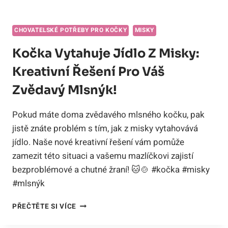
CHOVATELSKÉ POTŘEBY PRO KOČKY
MISKY
Kočka Vytahuje Jídlo Z Misky:
Kreativní Řešení Pro Váš
Zvědavý Mlsnýk!
Pokud máte doma zvědavého mlsného kočku, pak
jistě znáte problém s tím, jak z misky vytahovává
jídlo. Naše nové kreativní řešení vám pomůže
zamezit této situaci a vašemu mazlíčkovi zajistí
bezproblémové a chutné žraní! 🐱🍲 #kočka #misky
#mlsnýk
KOČKA
PŘEČTĚTE SI VÍCE
VYTAHUJE
JÍDLO