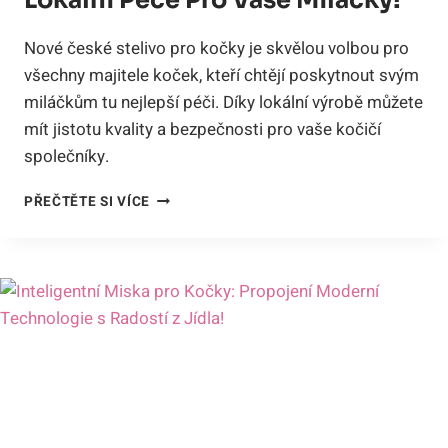
Lokální Péče Pro Vaše Miláčky!
Nové české stelivo pro kočky je skvělou volbou pro
všechny majitele koček, kteří chtějí poskytnout svým
miláčkům tu nejlepší péči. Díky lokální výrobě můžete
mít jistotu kvality a bezpečnosti pro vaše kočičí
společníky.
NOVÉ
PŘEČTĚTE SI VÍCE
ČESKÉ
STELIVO
PRO
KOČKY:
LOKÁLNÍ
PÉČE
PRO
VAŠE
MILÁČKY!