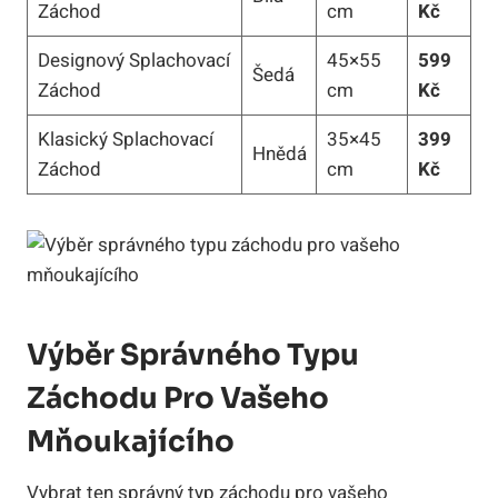
Záchod
cm
Kč
Designový Splachovací
45×55
599
Šedá
Záchod
cm
Kč
Klasický Splachovací
35×45
399
Hnědá
Záchod
cm
Kč
Výběr Správného Typu
Záchodu Pro Vašeho
Mňoukajícího
Vybrat ten správný typ záchodu pro vašeho