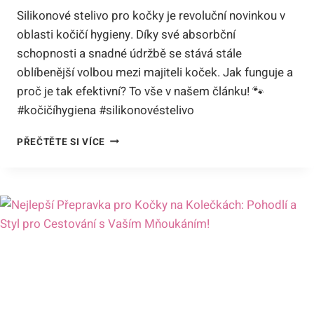
Silikonové stelivo pro kočky je revoluční novinkou v
oblasti kočičí hygieny. Díky své absorbční
schopnosti a snadné údržbě se stává stále
oblíbenější volbou mezi majiteli koček. Jak funguje a
proč je tak efektivní? To vše v našem článku! 🐾
#kočičíhygiena #silikonovéstelivo
JAK
PŘEČTĚTE SI VÍCE
FUNGUJE
SILIKONOVÉ
STELIVO
PRO
KOČKY:
TAJEMSTVÍ
MODERNÍ
KOČIČÍ
HYGIENY!