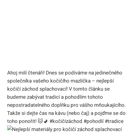
Ahoj milí čtenáři! Dnes se podíváme na jedinečného
společníka vašeho kočičího mazlíčka – nejlepší
kočičí záchod splachovací! V tomto článku se
budeme zabývat tradicí a pohodlím tohoto
nepostradatelného doplňku pro vášho mňoukajícího.
Takže si dejte čas na kávu (nebo čaj) a pojďme se do
toho ponořit! 🐱🚽 #kočičízáchod #pohodlí #tradice