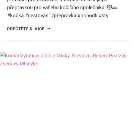
přepravkou pro vašeho kočičího společníka! 🐱🚗
#kočka #cestování #přepravka #pohodlí #styl
NEJLEPŠÍ
PŘEČTĚTE SI VÍCE
PŘEPRAVKA
PRO
KOČKY
NA
KOLEČKÁCH:
POHODLÍ
A
STYL
PRO
CESTOVÁNÍ
S
VAŠÍM
MŇOUKÁNÍM!