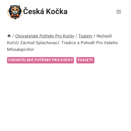
Přeskočit
Česká Kočka
na
obsah
/
Chovatelské Potřeby Pro Kočky
/
Toalety
/
Nejlepší
Kočičí Záchod Splachovací: Tradice a Pohodlí Pro Vašeho
Mňoukajícího!
CHOVATELSKÉ POTŘEBY PRO KOČKY
TOALETY