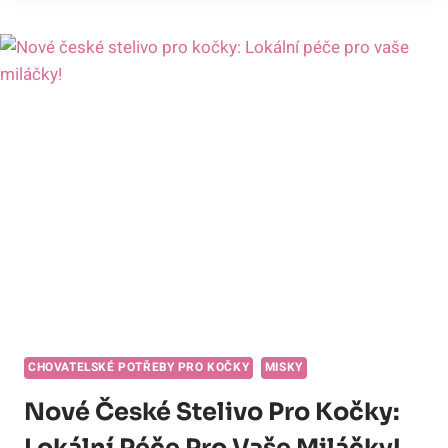
Z
MISKY:
KREATIVNÍ
ŘEŠENÍ
PRO
VÁŠ
ZVĚDAVÝ
MLSNÝK!
CHOVATELSKÉ POTŘEBY PRO KOČKY
MISKY
Nové České Stelivo Pro Kočky: