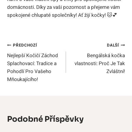
domácnosti. Díky za vaši pozornost a přejeme vám
spokojené chlupaté společníky! Ať žijí kočky! 🐱💕
Navigace
PŘEDCHOZÍ
DALŠÍ
Nejlepší Kočičí Záchod
Bengálská kočka
Pro
Splachovací: Tradice a
vlastnosti: Proč Je Tak
Příspěvek
Pohodlí Pro Vašeho
Zvláštní!
Mňoukajícího!
Podobné Příspěvky