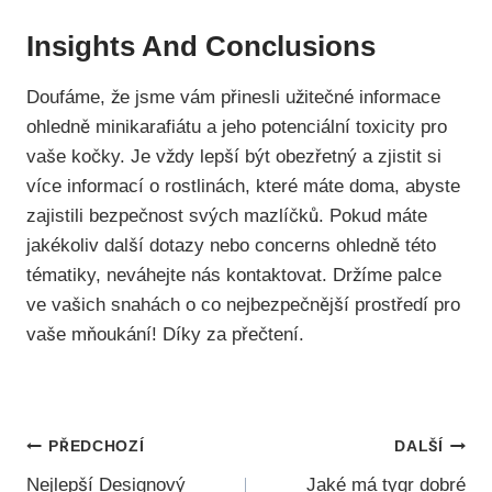
Insights And Conclusions
Doufáme, že jsme vám přinesli užitečné informace
ohledně minikarafiátu a jeho potenciální toxicity pro
vaše kočky. Je vždy lepší být obezřetný a zjistit si
více informací o rostlinách, které máte doma, abyste
zajistili bezpečnost svých mazlíčků. Pokud máte
jakékoliv další dotazy nebo concerns ohledně této
tématiky, neváhejte nás kontaktovat. Držíme palce
ve vašich snahách o co nejbezpečnější prostředí pro
vaše mňoukání! Díky za přečtení.
Navigace
PŘEDCHOZÍ
DALŠÍ
Nejlepší Designový
Jaké má tygr dobré