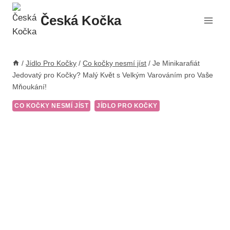
Přeskočit
Česká Kočka
na
obsah
/
Jídlo Pro Kočky
/
Co kočky nesmí jíst
/
Je Minikarafiát
Jedovatý pro Kočky? Malý Květ s Velkým Varováním pro Vaše
Mňoukání!
CO KOČKY NESMÍ JÍST
JÍDLO PRO KOČKY