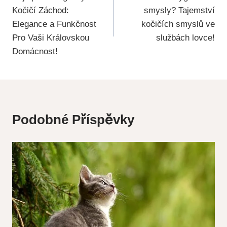
Pro
Kočičí Záchod:
smysly? Tajemství
Příspěvek
Elegance a Funkčnost
kočičích smyslů ve
Pro Vaši Královskou
službách lovce!
Domácnost!
Podobné Příspěvky