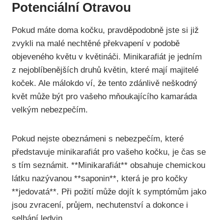
Potenciální Otravou
Pokud máte doma kočku, pravděpodobně jste si již
zvykli na malé nechtěné překvapení v podobě
objeveného květu v květináči. Minikarafiát je jedním
z nejoblíbenějších druhů květin, které mají majitelé
koček. Ale málokdo ví, že tento zdánlivě neškodný
květ může být pro vašeho mňoukajícího kamaráda
velkým nebezpečím.
Pokud nejste obeznámeni s nebezpečím, které
představuje minikarafiát pro vašeho kočku, je čas se
s tím seznámit. **Minikarafiát** obsahuje chemickou
látku nazývanou **saponin**, která je pro kočky
**jedovatá**. Při požití může dojít k symptómům jako
jsou zvracení, průjem, nechutenství a dokonce i
selhání ledvin.