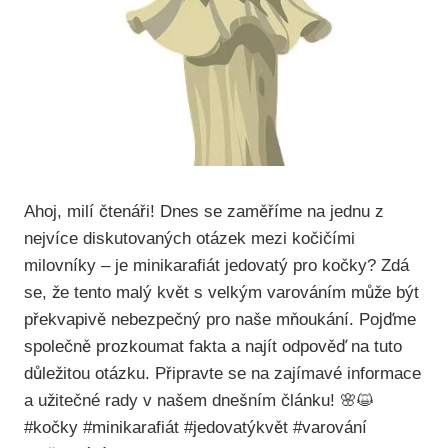
Ahoj, milí čtenáři! Dnes se zaměříme na jednu z
nejvíce diskutovaných otázek mezi kočičími
milovníky – je minikarafiát jedovatý pro kočky? Zdá
se, že tento malý květ s velkým varováním může být
překvapivě nebezpečný pro naše mňoukání. Pojďme
společně prozkoumat fakta a najít odpověď na tuto
důležitou otázku. Připravte se na zajímavé informace
a užitečné rady v našem dnešním článku! 🌸😺
#kočky #minikarafiát #jedovatýkvět #varování