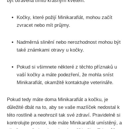
být otrávena tímto krásným květem:
Kočky, které požijí Minikarafiát, mohou začít
zvracet nebo mít průjmy.
Nadměrná slinění nebo nerozhodnost mohou být
také známkami otravy u kočky.
Pokud si všimnete některé z těchto příznaků u
vaší kočky a máte podezření, že mohla sníst
Minikarafiát, okamžitě kontaktujte veterináře.
Pokud tedy máte doma Minikarafiát a kočku, je
důležité dbát na to, aby se vaše mazlíček nedostal k
této rostlině a neohrozil tak své zdraví. Pravidelně si
kontrolujte prostor, kde máte Minikarafiát umístěný, a