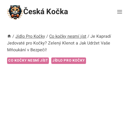
Přeskočit
Česká Kočka
na
obsah
/
Jídlo Pro Kočky
/
Co kočky nesmí jíst
/
Je Kapradí
Jedovaté pro Kočky? Zelený Klenot a Jak Udržet Vaše
Mňoukání v Bezpečí!
CO KOČKY NESMÍ JÍST
JÍDLO PRO KOČKY