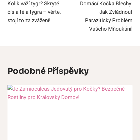
Kolik váží tygr? Skryté
Domácí Kočka Blechy:
Pro
čísla těla tygra – věřte,
Jak Zvládnout
Příspěvek
stojí to za zvážení!
Parazitický Problém
Vašeho Mňoukání!
Podobné Příspěvky