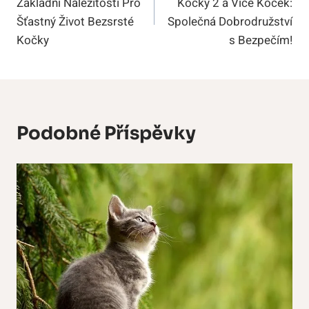
Základní Náležitosti Pro
Kočky 2 a Více Koček:
Příspěvek
Šťastný Život Bezsrsté
Společná Dobrodružství
Kočky
s Bezpečím!
Podobné Příspěvky