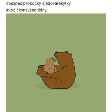
#bezpečíprokočky #jedovatékytky
#kočičkynavšednídny