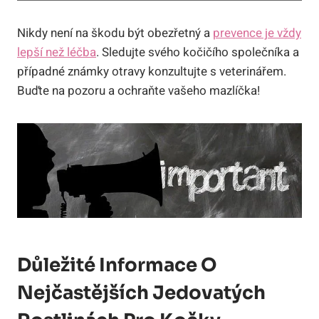
Nikdy není na škodu být obezřetný a
prevence je vždy
lepší než léčba
. Sledujte svého kočičího společníka a
případné známky otravy konzultujte s veterinářem.
Buďte na pozoru a ochraňte vašeho mazlíčka!
Důležité Informace O
Nejčastějších Jedovatých