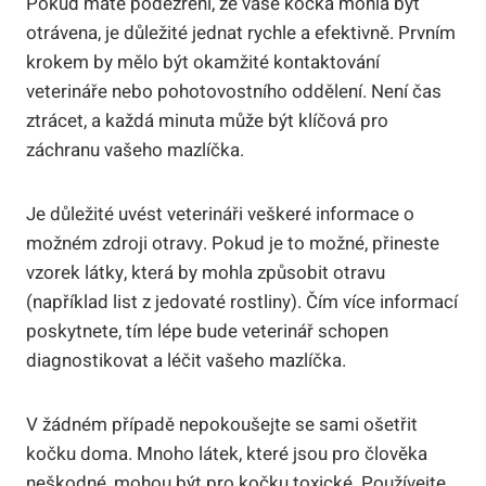
Pokud máte podezření, že vaše kočka mohla být
otrávena, je důležité jednat rychle a efektivně. Prvním
krokem by mělo být okamžité kontaktování
veterináře nebo pohotovostního oddělení. Není čas
ztrácet, a každá minuta může být klíčová pro
záchranu vašeho mazlíčka.
Je důležité uvést veterináři veškeré informace o
možném zdroji otravy. Pokud je to možné, přineste
vzorek látky, která by mohla způsobit otravu
(například list z jedovaté rostliny). Čím více informací
poskytnete, tím lépe bude veterinář schopen
diagnostikovat a léčit vašeho mazlíčka.
V žádném případě nepokoušejte se sami ošetřit
kočku doma. Mnoho látek, které jsou pro člověka
neškodné, mohou být pro kočku toxické. Používejte