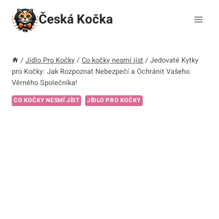
Přeskočit
Česká Kočka
na
obsah
/
Jídlo Pro Kočky
/
Co kočky nesmí jíst
/
Jedovaté Kytky
pro Kočky: Jak Rozpoznat Nebezpečí a Ochránit Vašeho
Věrného Společníka!
CO KOČKY NESMÍ JÍST
JÍDLO PRO KOČKY