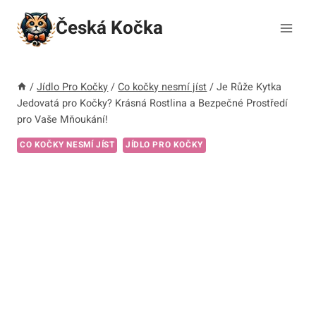
Přeskočit
Česká Kočka
na
obsah
/
Jídlo Pro Kočky
/
Co kočky nesmí jíst
/
Je Růže Kytka
Jedovatá pro Kočky? Krásná Rostlina a Bezpečné Prostředí
pro Vaše Mňoukání!
CO KOČKY NESMÍ JÍST
JÍDLO PRO KOČKY