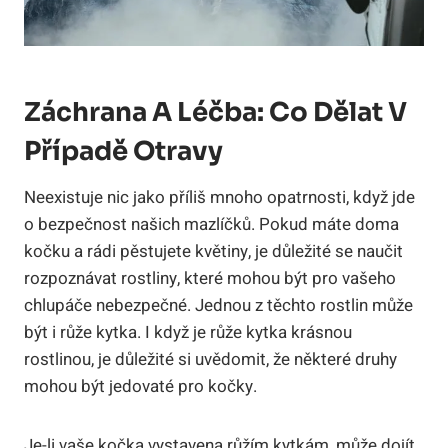
Záchrana A Léčba: Co Dělat V
Případě Otravy
Neexistuje nic jako příliš mnoho opatrnosti, když jde
o bezpečnost našich mazlíčků. Pokud máte doma
kočku a rádi pěstujete květiny, je důležité se naučit
rozpoznávat rostliny, které mohou být pro vašeho
chlupáče nebezpečné. Jednou z těchto rostlin může
být i růže kytka. I když je růže kytka krásnou
rostlinou, je důležité si uvědomit, že některé druhy
mohou být jedovaté pro kočky.
Je-li vaše kočka vystavena růžím kytkám, může dojít