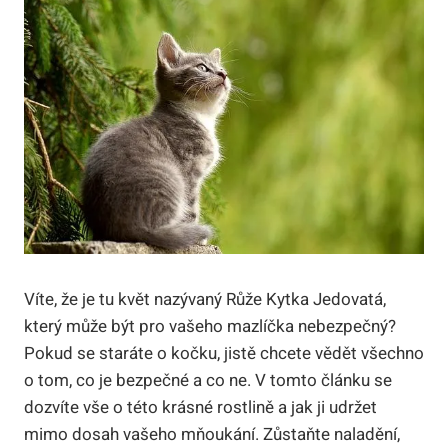
Víte, že je tu květ nazývaný Růže Kytka Jedovatá,
který může být pro vašeho mazlíčka nebezpečný?
Pokud se staráte o kočku, jistě chcete vědět všechno
o tom, co je bezpečné a co ne. V tomto článku se
dozvíte vše o této krásné rostlině a jak ji udržet
mimo dosah vašeho mňoukání. Zůstaňte naladění,