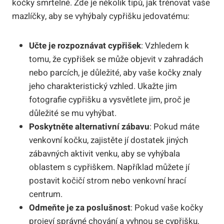
kočky smrtelné. Zde je několik tipů, jak trénovat vaše
mazlíčky, aby se vyhýbaly cypřišku jedovatému:
Učte je rozpoznávat cypřišek
: Vzhledem k
tomu, že cypřišek se může objevit v zahradách
nebo parcích, je důležité, aby vaše kočky znaly
jeho charakteristický vzhled. Ukažte jim
fotografie cypřišku a vysvětlete jim, proč je
důležité se mu vyhýbat.
Poskytněte alternativní zábavu
: Pokud máte
venkovní kočku, zajistěte jí dostatek jiných
zábavných aktivit venku, aby se vyhýbala
oblastem s cypřiškem. Například můžete jí
postavit kočičí strom nebo venkovní hrací
centrum.
Odmeňte je za poslušnost
: Pokud vaše kočky
projeví správné chování a vyhnou se cypřišku,