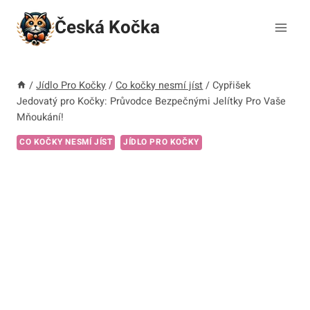
Přeskočit
Česká Kočka
na
obsah
/
Jídlo Pro Kočky
/
Co kočky nesmí jíst
/
Cypřišek
Jedovatý pro Kočky: Průvodce Bezpečnými Jelítky Pro Vaše
Mňoukání!
CO KOČKY NESMÍ JÍST
JÍDLO PRO KOČKY