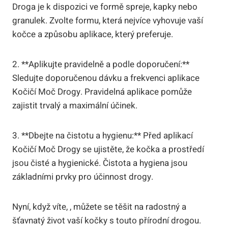
⁣Droga je ⁢k ‌dispozici ve formě spreje,⁢ kapky nebo
granulek. ⁣Zvolte formu, ⁣která ⁤nejvíce vyhovuje vaší
kočce a způsobu aplikace, ​který preferuje.
2. **Aplikujte pravidelně a⁢ podle​ doporučení:**
Sledujte⁣ doporučenou ⁣dávku a frekvenci aplikace
Kočičí Moč Drogy. Pravidelná aplikace pomůže⁣
zajistit trvalý a maximální‍ účinek.
3. **Dbejte na čistotu‌ a hygienu:** ⁤Před⁤ aplikací
Kočičí ‍Moč Drogy se ujistěte,​ že ​kočka a prostředí
jsou čisté a hygienické. ‌Čistota a hygiena jsou
základními prvky pro účinnost‌ drogy.
Nyní, když víte, , můžete se těšit na⁣ radostný a⁢
šťavnatý život vaší kočky s touto přírodní drogou.