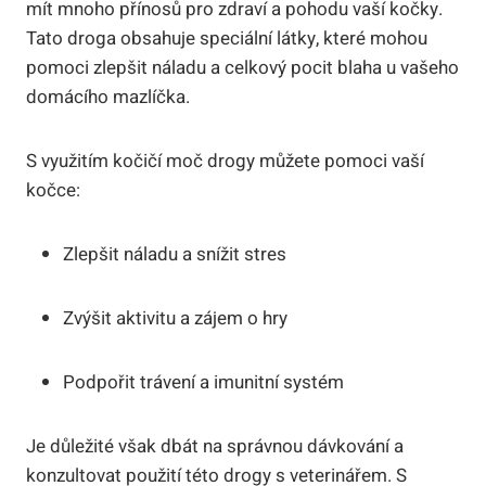
mít​ mnoho přínosů ⁣pro zdraví a pohodu vaší ⁤kočky.
Tato droga obsahuje speciální látky,​ které⁣ mohou
pomoci zlepšit náladu a⁤ celkový pocit ⁤blaha u vašeho
domácího mazlíčka.
S využitím⁢ kočičí ​moč drogy‌ můžete pomoci vaší
kočce:
Zlepšit ⁣náladu‍ a‌ snížit stres
Zvýšit aktivitu a zájem o ⁤hry
Podpořit ⁢trávení a imunitní systém
Je důležité však dbát ⁤na správnou dávkování a
konzultovat použití této drogy ⁣s⁣ veterinářem. S