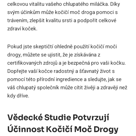
celkovou vitalitu vašeho chlupatého miláčka.⁣ Díky
svým účinkům může kočičí​ moč droga pomoci s
trávením, zlepšit kvalitu srsti a⁣ podpořit celkové
zdraví koček.
Pokud jste skeptičtí ohledně ‌použití kočičí moči
drogy,‍ můžete‌ se‌ ujistit, že‌ je získávána z
certifikovaných ⁤zdrojů‍ a je bezpečná⁤ pro vaši kočku.
⁤Dopřejte ⁣vaší​ kočce radostný a šťavnatý život s
pomocí této přírodní ingredience a sledujte,⁤ jak se
váš​ chlupatý společník může cítit živěji a zdravěji než
kdy dříve.
Vědecké Studie Potvrzují⁢
Účinnost Kočičí Moč Drogy