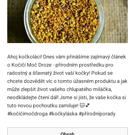
Ahoj kočkoláci! Dnes ⁤vám‍ přinášíme zajímavý ‌článek
o ⁢Kočičí ⁢Moč Droze ‌- přírodním prostředku pro
radostný a šťavnatý život⁢ vaší kočky! ⁣Pokud se
chcete dozvědět víc o tomto úžasném produktu a jak
může zlepšit život vašeho chlupatého miláčka,
‍neodkládejte čtení dál!⁤ Jsme si jisti, že vaše kočka⁣ si
tuto novou pochoutku ‍zamiluje! 🐱💕
#kočičímočdroga #kočkyláska #přírodníporady
Obsah