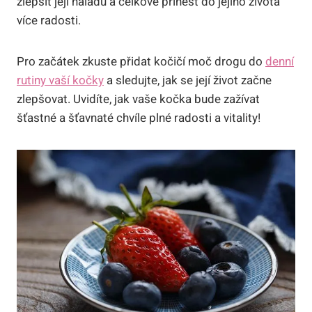
zlepšit její náladu a celkově přinést do jejího života
více radosti.
Pro začátek zkuste přidat kočičí moč drogu do
denní
rutiny vaší kočky
a sledujte, jak ⁣se její život ‌začne
zlepšovat. Uvidíte, jak⁤ vaše kočka bude zažívat
šťastné a⁢ šťavnaté chvíle plné radosti a ‍vitality!