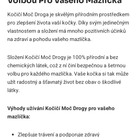
Volbou ‌pro Vašeho Mazlíčka
Kočičí Moč ​Droga je skvělým přírodním‍ prostředkem‍
pro‍ zlepšení‍ života vaší kočky. ⁤Díky svým jedinečným
vlastnostem a‌ složení má mnoho pozitivních účinků‍
na zdraví‍ a ⁢pohodu⁢ vašeho mazlíčka.
Složení Kočičí Moč Drogy ‍je 100% přírodní ⁣a bez
chemických‍ látek, což z ní činí bezpečnou‌ a ​šetrnou‍
volbu ⁣pro‍ každého mazlíčka. Vaše kočka ‍si tak může
užít radostný⁣ a ​šťavnatý život bez obav o⁤ škodlivé
látky.
Výhody užívání Kočičí ‌Moč Drogy pro vašeho
mazlíčka:
Zlepšuje ‍trávení​ a podporuje zdravý