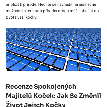
přiblížit k přírodě.​ Nechte⁣ se‍ navnadit na jedinečné
možnosti, které tato přírodní droga může⁤ přinést ‍do⁣
života ⁢vaší⁢ kočky!
Recenze Spokojených
Majitelů‌ Koček: Jak Se Změnil
Život Jejich Kočky