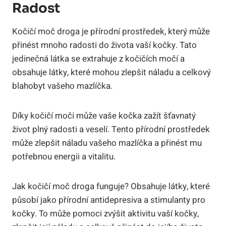
Radost
Kočičí moč‌ droga ⁤je přírodní prostředek, který může
přinést mnoho radosti do ‍života​ vaší kočky. Tato
‌jedinečná látka ⁤se extrahuje z kočičích močí a
obsahuje ‍látky,‌ které mohou‍ zlepšit náladu ⁢a celkový
⁣blahobyt vašeho mazlíčka.
Díky kočičí‌ moči může vaše kočka⁣ zažít šťavnatý
život ‌plný radosti a ⁣veselí. Tento přírodní prostředek
⁢může zlepšit náladu vašeho ‍mazlíčka a přinést mu
potřebnou energii a ‌vitalitu.
Jak kočičí ‌moč droga funguje? ‍Obsahuje ⁣látky, které
působí jako ⁣přírodní ‌antidepresiva a stimulanty⁤ pro
kočky. To může pomoci zvýšit aktivitu vaší ⁢kočky,