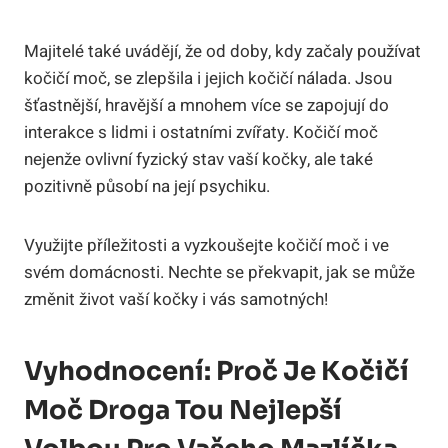
Majitelé také uvádějí, že od ‍doby,​ kdy začaly používat
⁤kočičí⁤ moč, ​se zlepšila i jejich kočičí nálada. Jsou
šťastnější,⁢ hravější ‍a ⁤mnohem více se zapojují‍ do
‍interakce⁣ s ‌lidmi ‍i ostatními zvířaty. Kočičí moč
nejenže ovlivní fyzický stav vaší ⁣kočky, ‍ale také
pozitivně působí​ na její‌ psychiku.
Využijte⁣ příležitosti a vyzkoušejte kočičí moč i ⁢ve‌
svém domácnosti. Nechte se překvapit, jak se může
změnit ‍život⁤ vaší ​kočky ⁢i vás samotných!
Vyhodnocení: Proč Je Kočičí
⁢Moč Droga Tou⁤ Nejlepší