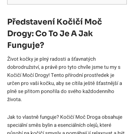
Představení Kočičí Moč
Drogy: ‍Co‍ To Je A ⁣jak
Funguje?
Život kočky je​ plný radosti a šťavnatých
dobrodružství, a právě pro tyto chvíle jsme tu my s
⁢Kočičí Močí Drogy! ⁤Tento přírodní prostředek je
určen pro vaši ⁤kočku, aby se cítila⁣ ještě šťastnější a‌
plně se přitom ‌ponořila do ⁣svého každodenního
života.
Jak⁣ to vlastně ‌funguje?⁣ Kočičí Moč⁣ Droga‍ obsahuje
speciální směs⁤ bylin‍ a‍ esenciálních⁤ olejů, které
působí na ‍kočičí smysly a pomáhají jí relaxovat⁤ a být