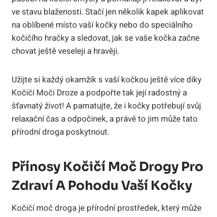
ve stavu blaženosti. Stačí⁣ jen ⁢několik kapek​ aplikovat
na oblíbené místo ⁢vaší ⁣kočky nebo⁣ do ​speciálního
kočičího hračky a sledovat,⁣ jak se ‌vaše kočka začne
chovat⁣ ještě veseleji a hravěji.
Užijte⁤ si každý okamžik s vaší kočkou⁣ ještě více díky
Kočičí Moči Droze a podpořte tak její radostný a
šťavnatý život! A pamatujte, že i kočky potřebují​ svůj
relaxační čas a odpočinek, a⁢ právě⁢ to jim může tato‌
přírodní droga poskytnout.
Přínosy⁤ Kočičí Moč Drogy ​pro
Zdraví A Pohodu Vaší Kočky
Kočičí moč ‌droga je přírodní prostředek, který může