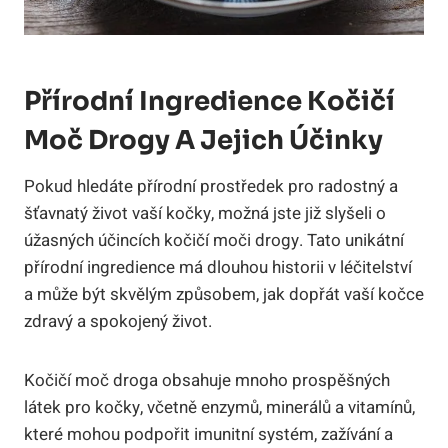
Přírodní Ingredience ⁣Kočičí
Moč Drogy ‌a Jejich Účinky
Pokud hledáte přírodní prostředek ⁣pro radostný a
šťavnatý život vaší kočky, možná jste již ‍slyšeli o
úžasných ⁣účincích kočičí moči drogy. Tato unikátní
‍přírodní ingredience má ‍dlouhou historii ‌v léčitelství
a může⁢ být ⁣skvělým ⁤způsobem, jak ⁤dopřát⁤ vaší ‍kočce
zdravý a spokojený život.
Kočičí moč droga obsahuje mnoho prospěšných⁤
látek pro ‌kočky, včetně enzymů, minerálů⁢ a ⁤vitamínů,
které mohou podpořit imunitní systém, zažívání ⁢a