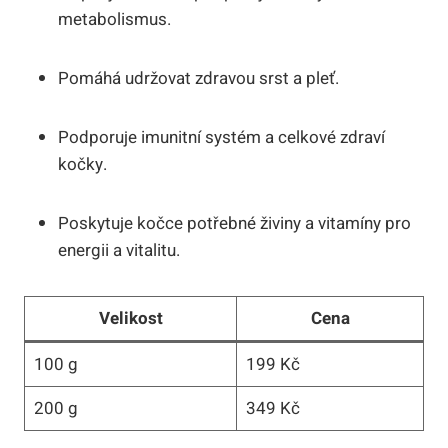
metabolismus.
Pomáhá udržovat zdravou srst a pleť.
Podporuje⁣ imunitní systém a⁣ celkové zdraví
kočky.
Poskytuje kočce‍ potřebné živiny a vitamíny‌ pro
energii⁣ a ‌vitalitu.
Velikost
Cena
100‌ g
199 Kč
200 g
349‌ Kč