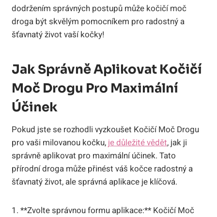
dodržením správných postupů může ​kočičí moč‍
droga být skvělým ⁢pomocníkem‌ pro radostný a‍
šťavnatý život ‍vaší‌ kočky!
Jak Správně Aplikovat Kočičí
Moč ⁤Drogu⁤ Pro Maximální
Účinek
Pokud jste se rozhodli vyzkoušet Kočičí Moč Drogu
‌pro vaši ⁤milovanou kočku, ⁢
je důležité‌ vědět
, jak ji
správně aplikovat pro ​maximální‍ účinek. Tato
přírodní droga může přinést váš kočce radostný a
šťavnatý ​život, ale správná aplikace ⁤je klíčová.
1. **Zvolte správnou⁣ formu aplikace:** Kočičí Moč