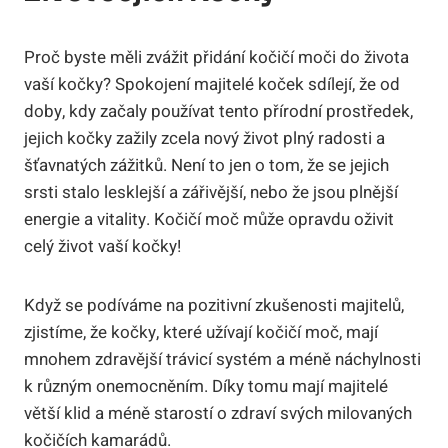
Proč byste​ měli zvážit přidání kočičí moči ⁣do‌ života
vaší kočky? Spokojení majitelé ‍koček sdílejí, ⁢že od
doby, kdy začaly používat tento ‌přírodní prostředek,
⁣jejich kočky zažily zcela nový život plný⁤ radosti a​
šťavnatých zážitků. Není‌ to jen‌ o tom, že se jejich
srsti⁣ stalo lesklejší ⁢a zářivější, nebo že jsou⁢ plnější
energie⁣ a​ vitality. Kočičí moč ⁣může⁣ opravdu oživit
celý život‍ vaší kočky!
Když ​se podíváme na⁣ pozitivní ‍zkušenosti majitelů,
zjistíme, ​že kočky, které užívají kočičí moč, mají
mnohem zdravější trávicí ⁤systém a méně náchylnosti
k různým onemocněním. Díky tomu mají ‍majitelé
větší klid a méně starostí o zdraví⁣ svých milovaných
⁤kočičích ⁤kamarádů.