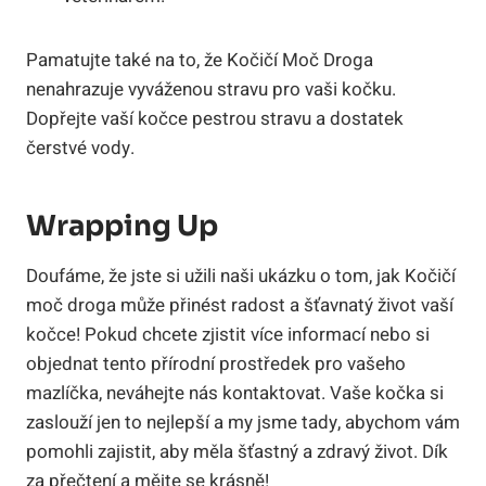
Pamatujte také na to,‌ že Kočičí Moč‌ Droga
⁣nenahrazuje vyváženou stravu pro ⁣vaši kočku.⁣
Dopřejte‍ vaší ⁤kočce ⁤pestrou stravu a dostatek
‍čerstvé​ vody.
Wrapping⁢ Up
Doufáme,⁤ že jste si užili‍ naši ukázku o tom, jak Kočičí
moč droga může ⁤přinést⁢ radost​ a‌ šťavnatý život vaší
kočce! Pokud chcete zjistit více informací nebo si
objednat tento přírodní ⁣prostředek ‌pro vašeho
mazlíčka, neváhejte nás kontaktovat. Vaše kočka si
zaslouží jen to nejlepší ⁣a ⁤my jsme tady, abychom vám
pomohli zajistit, aby měla šťastný a zdravý život. Dík
za ⁤přečtení a mějte ‌se ​krásně!