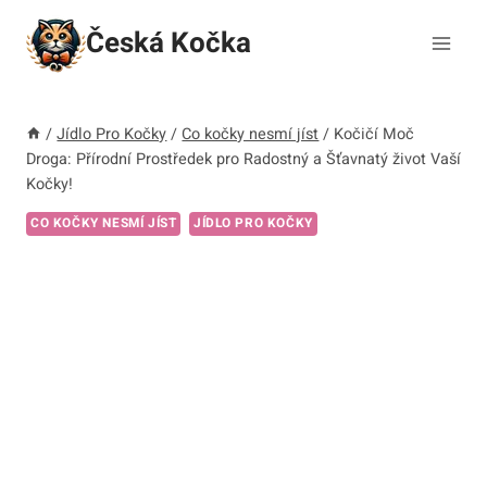
Přeskočit
Česká Kočka
na
obsah
/
Jídlo Pro Kočky
/
Co kočky nesmí jíst
/
Kočičí Moč
Droga: Přírodní Prostředek pro Radostný a Šťavnatý život Vaší
Kočky!
CO KOČKY NESMÍ JÍST
JÍDLO PRO KOČKY