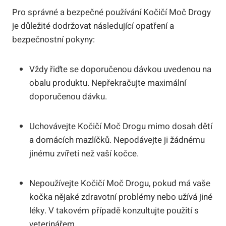
Pro správné ⁣a⁢ bezpečné používání Kočičí Moč Drogy ​
je důležité ‍dodržovat ⁢následující opatření a
bezpečnostní ‌pokyny:
Vždy řiďte se doporučenou‌ dávkou uvedenou na‌
obalu produktu. Nepřekračujte⁣ maximální
doporučenou⁣ dávku.
Uchovávejte Kočičí Moč Drogu ⁤mimo dosah dětí
‌a domácích‌ mazlíčků. Nepodávejte ⁣ji žádnému
jinému zvířeti než vaší kočce.
Nepoužívejte⁣ Kočičí Moč Drogu, pokud má vaše‍
kočka nějaké ‌zdravotní ‌problémy nebo užívá jiné
léky. V takovém⁤ případě⁢ konzultujte použití‌ s
veterinářem.