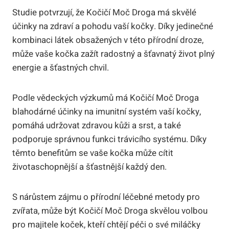
Studie potvrzují, že Kočičí Moč Droga​ má skvělé
⁣účinky na​ zdraví⁣ a⁣ pohodu ​vaší ⁤kočky.⁢ Díky jedinečné
kombinaci látek obsažených v této⁤ přírodní droze,⁤
může vaše kočka⁣ zažít radostný⁤ a šťavnatý život plný
energie ​a šťastných chvil.
Podle vědeckých výzkumů má Kočičí Moč Droga
blahodárné​ účinky na imunitní systém‌ vaší kočky,
pomáhá udržovat zdravou‍ kůži a srst, ​a také
‌podporuje správnou funkci trávicího systému. ⁤Díky
těmto benefitům se vaše kočka⁢ může​ cítit
životaschopnější a šťastnější každý den.
S ⁤nárůstem zájmu​ o přírodní léčebné metody⁣ pro
⁤zvířata,‍ může být Kočičí Moč ‌Droga skvělou volbou
pro​ majitele koček, ‍kteří⁤ chtějí péči o své miláčky