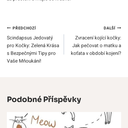
Navigace
PŘEDCHOZÍ
DALŠÍ
Scindapsus Jedovatý
Zvracení kojící kočky:
Pro
pro Kočky: Zelená Krása
Jak pečovat o matku a
Příspěvek
s Bezpečnými Tipy pro
koťata v období kojení?
Vaše Mňoukání!
Podobné Příspěvky