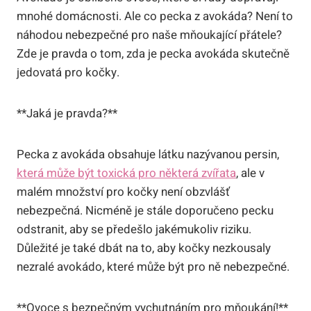
mnohé domácnosti. Ale co pecka z avokáda? Není to
náhodou nebezpečné pro naše mňoukající přátele?
Zde je pravda o tom, zda je pecka avokáda skutečně
jedovatá pro kočky.
**Jaká je pravda?**
Pecka z avokáda obsahuje látku nazývanou persin,
která může být toxická pro některá zvířata
, ale v
malém množství pro kočky není obzvlášť
nebezpečná. Nicméně je stále doporučeno pecku
odstranit, aby se předešlo jakémukoliv riziku.
Důležité je také dbát na to, aby kočky nezkousaly
nezralé avokádo, které může být pro ně nebezpečné.
**Ovoce s bezpečným vychutnáním pro mňoukání!**