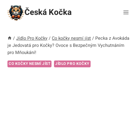
Přeskočit
Česká Kočka
na
obsah
/
Jídlo Pro Kočky
/
Co kočky nesmí jíst
/
Pecka z Avokáda
je Jedovatá pro Kočky? Ovoce s Bezpečným Vychutnáním
pro Mňoukání!
CO KOČKY NESMÍ JÍST
JÍDLO PRO KOČKY