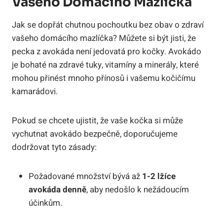
Vašeho Domácího Mazlíčka
Jak se dopřát chutnou pochoutku bez obav o zdraví
vašeho domácího mazlíčka? Můžete si být jisti, že
pecka z avokáda není jedovatá pro kočky. Avokádo
je bohaté na zdravé tuky, vitamíny a minerály, které
mohou přinést mnoho přínosů i vašemu kočičímu
kamarádovi.
Pokud se chcete ujistit, že vaše kočka si může
vychutnat avokádo bezpečně, doporučujeme
dodržovat tyto zásady:
Požadované množství bývá až
1-2 lžíce
avokáda denně
, aby nedošlo k nežádoucím
účinkům.