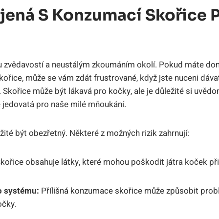
ojená S Konzumací Skořice 
 zvědavostí a neustálým zkoumáním okolí. Pokud máte dom
kořice, může se vám zdát frustrované, když jste nuceni dáva
Skořice může být lákavá pro kočky, ale je důležité si uvědo
jedovatá pro naše milé mňoukání.
ležité být obezřetný. Některé z možných rizik zahrnují:
kořice obsahuje látky, které mohou poškodit játra koček p
o systému:
Přílišná konzumace skořice může způsobit prob
očky.