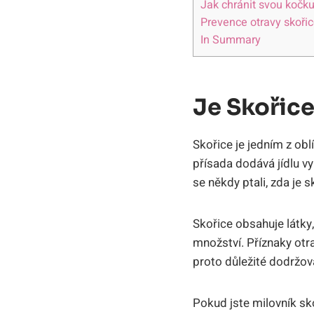
Jak chránit svou kočk
Prevence otravy skoři
In Summary
Je Skořic
Skořice je jedním z obl
přísada dodává jídlu vy
se někdy ptali, zda je
Skořice obsahuje látky
množství. Příznaky otr
proto důležité dodržo
Pokud jste milovník sko