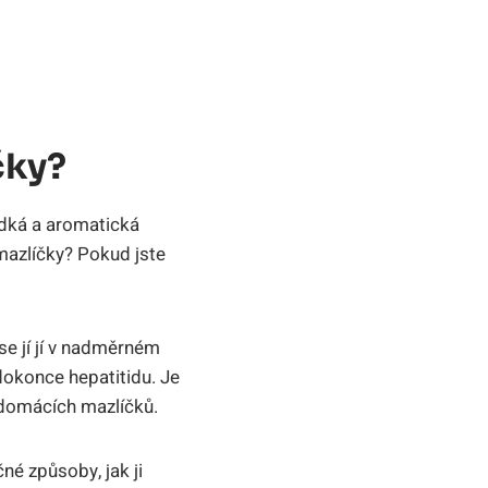
čky?
ladká a aromatická
 mazlíčky? Pokud jste
se jí jí v nadměrném
dokonce hepatitidu. Je
 domácích mazlíčků.
čné způsoby, jak ji