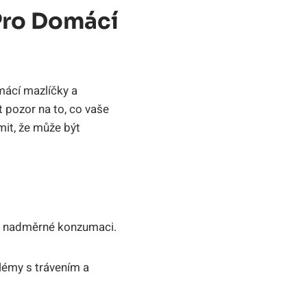
Pro Domácí
ácí mazlíčky a
t pozor na to, co vaše
mit, že může být
ři nadměrné konzumaci.
lémy s trávením a