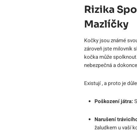
Rizika Sp
Mazlíčky
Kočky jsou známé svou
zároveň jste milovník s
kočka může spolknout. 
nebezpečná a dokonce 
Existují , a proto je dů
Poškození játra:
S
Narušení trávicíh
žaludkem u vaší k