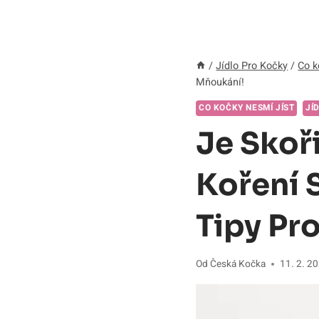
/
Jídlo Pro Kočky
/
Co k
Mňoukání!
CO KOČKY NESMÍ JÍST
JÍ
Je Skoř
Koření 
Tipy Pr
Od
Česká Kočka
11. 2. 2