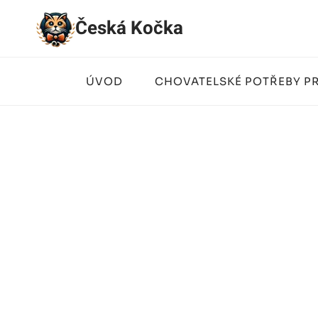
Přeskočit
Česká Kočka
na
obsah
ÚVOD
CHOVATELSKÉ POTŘEBY P