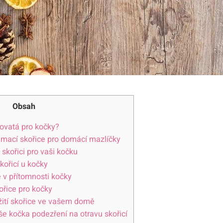
Obsah
dovatá pro kočky?
umací skořice pro domácí mazlíčky
 skořici pro vaši kočku
kořicí u kočky
e v přítomnosti kočky
řice pro kočky
ití skořice ve vašem domě
e kočka podezření na otravu skořicí