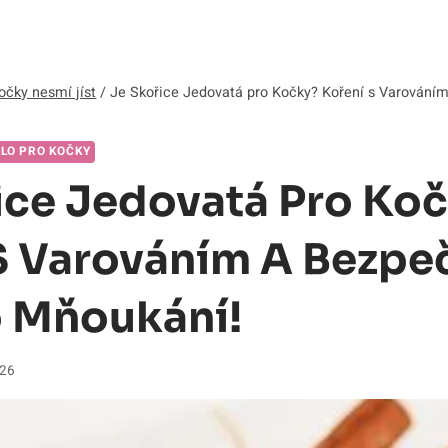
očky nesmí jíst
/
Je Skořice Jedovatá pro Kočky? Koření s Varování
DLO PRO KOČKY
ice Jedovatá Pro Ko
S Varováním A Bezpe
o Mňoukání!
026