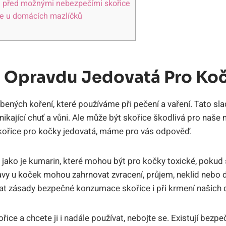
u před možnými nebezpečími skořice
ce u domácích mazlíčků
e Opravdu Jedovatá Pro Ko
íbených koření, které používáme při pečení a vaření. Tato s
nikající chuť a vůni. Ale může být skořice škodlivá pro naše
 skořice pro kočky jedovatá, máme pro vás odpověď.
, jako je kumarin, které mohou být pro kočky toxické, pokud 
avy u koček mohou zahrnovat zvracení, průjem, neklid nebo 
vat zásady bezpečné konzumace skořice i při krmení našich
řice a chcete ji i nadále používat, nebojte se. Existují bezpe