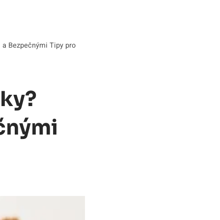
m a Bezpečnými Tipy pro
čky?
čnými