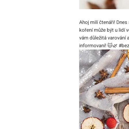
Ahoj milí čtenáři! Dne
koření může být u lidí
vám důležitá varování 
informovaní! 🐱🌿 #be