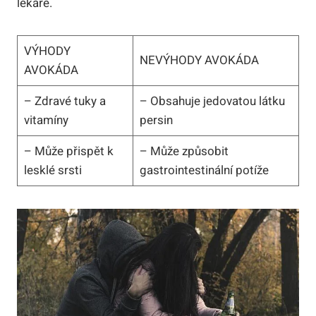
lékaře.
VÝHODY
NEVÝHODY AVOKÁDA
AVOKÁDA
– Zdravé tuky a
– Obsahuje jedovatou látku
vitamíny
persin
– Může přispět k
– Může způsobit
lesklé srsti
gastrointestinální potíže