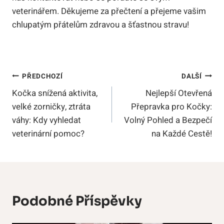
veterinářem. Děkujeme za přečtení a přejeme vašim
chlupatým přátelům zdravou a šťastnou stravu!
Navigace
PŘEDCHOZÍ
DALŠÍ
Kočka snížená aktivita,
Nejlepší Otevřená
Pro
velké zorničky, ztráta
Přepravka pro Kočky:
Příspěvek
váhy: Kdy vyhledat
Volný Pohled a Bezpečí
veterinární pomoc?
na Každé Cestě!
Podobné Příspěvky