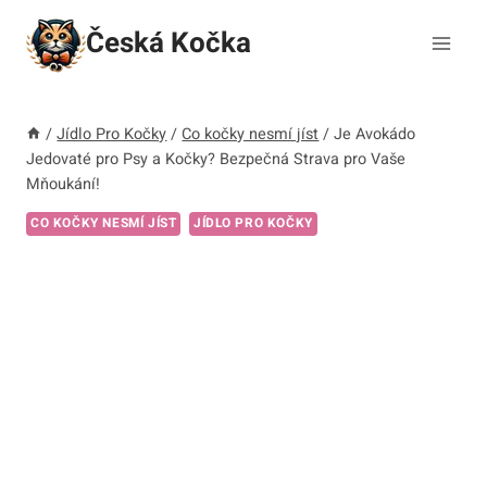
Přeskočit
Česká Kočka
na
obsah
/
Jídlo Pro Kočky
/
Co kočky nesmí jíst
/
Je Avokádo
Jedovaté pro Psy a Kočky? Bezpečná Strava pro Vaše
Mňoukání!
CO KOČKY NESMÍ JÍST
JÍDLO PRO KOČKY