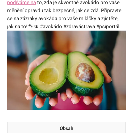
podíváme na
to, zda je skvostné avokádo pro vaše
měnění opravdu tak bezpečné, jak se zdá. Připravte
se na zázraky avokáda pro vaše miláčky a zjistěte,
jak na to! 🐾🥑 #avokádo #zdravástrava #psíportál
Obsah