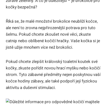
zdravé zeleniny. A co je důležitější – je brokolice pro
kočky bezpečná?
Říká se, že malé množství brokolice neublíží kočce,
ale není to zrovna nejpřirozenější potrava pro tuto
šelmu. Pokud chcete zkoušet nové věci, zkuste
catnip nebo oblíbené kočičí hračky. Vaše kočka si je
jistě užije mnohem více než brokolici.
Pokud chcete zlepšit královský toaletní koutek své
kočky, zkuste pořídit novou hrací myšku nebo kočičí
strom. Tyto zábavné předměty nejen poskytnou vaší
kočce hodiny zábavy, ale také podpoří její fyzickou
aktivitu a duševní stimulaci.