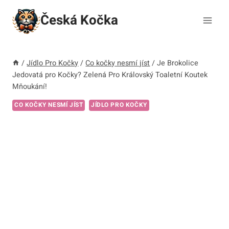
Přeskočit
Česká Kočka
na
obsah
/
Jídlo Pro Kočky
/
Co kočky nesmí jíst
/
Je Brokolice
Jedovatá pro Kočky? Zelená Pro Královský Toaletní Koutek
Mňoukání!
CO KOČKY NESMÍ JÍST
JÍDLO PRO KOČKY