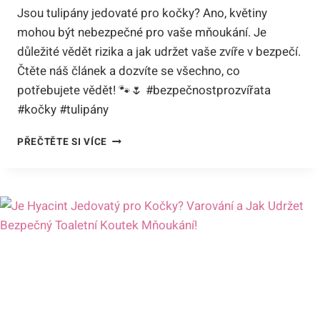
Jsou tulipány jedovaté pro kočky? Ano, květiny
mohou být nebezpečné pro vaše mňoukání. Je
důležité vědět rizika a jak udržet vaše zvíře v bezpečí.
Čtěte náš článek a dozvíte se všechno, co
potřebujete vědět! 🐾🌷 #bezpečnostprozvířata
#kočky #tulipány
JSOU
PŘEČTĚTE SI VÍCE
TULIPÁNY
JEDOVATÉ
PRO
KOČKY?
RIZIKA
A
JAK
UDRŽET
VAŠE
MŇOUKÁNÍ
V
BEZPEČÍ!