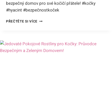
bezpečný domov pro své kočičí přátele! #kočky
#hyacint #bezpečnostkoček
JE
PŘEČTĚTE SI VÍCE
HYACINT
JEDOVATÝ
PRO
KOČKY?
VAROVÁNÍ
A
JAK
UDRŽET
BEZPEČNÝ
TOALETNÍ
KOUTEK
MŇOUKÁNÍ!