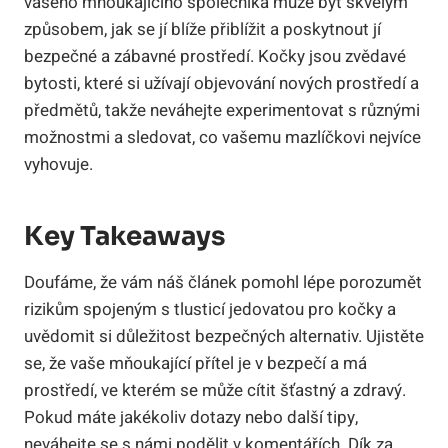
vašeho mňoukajícího společníka může být skvělým
způsobem, jak se jí blíže přiblížit a poskytnout jí
bezpečné a zábavné prostředí. Kočky jsou zvědavé
bytosti, které si užívají objevování nových prostředí a
předmětů, takže neváhejte experimentovat s různými
možnostmi a sledovat, co vašemu mazlíčkovi nejvíce
vyhovuje.
Key Takeaways
Doufáme, že vám náš článek pomohl lépe porozumět
rizikům spojeným s tlusticí jedovatou pro kočky a
uvědomit si důležitost bezpečných alternativ. Ujistěte
se, že vaše mňoukající přítel je v bezpečí a má
prostředí, ve kterém se může cítit šťastný a zdravý.
Pokud máte jakékoliv dotazy nebo další tipy,
neváhejte se s námi podělit v komentářích. Dík za