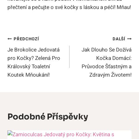
přečtení a pečujte o své kočky s láskou a péčí! Mňau!
Navigace
PŘEDCHOZÍ
DALŠÍ
Je Brokolice Jedovatá
Jak Dlouho Se Dožívá
Pro
pro Kočky? Zelená Pro
Kočka Domácí:
Příspěvek
Královský Toaletní
Průvodce Šťastným a
Koutek Mňoukání!
Zdravým Životem!
Podobné Příspěvky