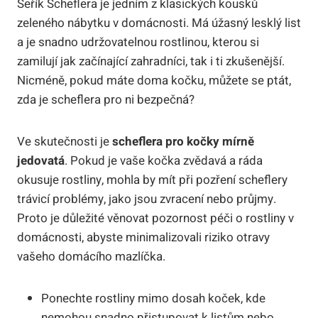
Šeřík Scheflera je jedním z klasických kousků
zeleného nábytku v domácnosti. Má úžasný lesklý list
a je snadno udržovatelnou rostlinou, kterou si
zamilují jak začínající zahradníci, tak i ti zkušenější.
Nicméně, pokud máte doma kočku, můžete se ptát,
zda je scheflera pro ni bezpečná?
Ve skutečnosti je
scheflera pro kočky mírně
jedovatá
. Pokud je vaše kočka zvědavá a ráda
okusuje rostliny, mohla by mít při pozření scheflery
trávicí problémy, jako jsou zvracení nebo průjmy.
Proto je důležité věnovat pozornost péči o rostliny v
domácnosti, abyste minimalizovali riziko otravy
vašeho domácího mazlíčka.
Ponechte rostliny mimo dosah koček, kde
nemohou snadno přistupovat k listům nebo