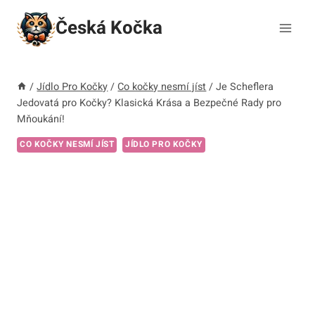
Přeskočit
Česká Kočka
na
obsah
/
Jídlo Pro Kočky
/
Co kočky nesmí jíst
/
Je Scheflera
Jedovatá pro Kočky? Klasická Krása a Bezpečné Rady pro
Mňoukání!
CO KOČKY NESMÍ JÍST
JÍDLO PRO KOČKY