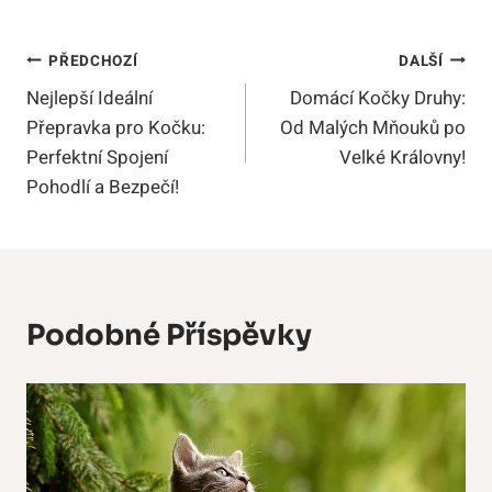
Navigace
PŘEDCHOZÍ
DALŠÍ
Nejlepší Ideální
Domácí Kočky Druhy:
Pro
Přepravka pro Kočku:
Od Malých Mňouků po
Příspěvek
Perfektní Spojení
Velké Královny!
Pohodlí a Bezpečí!
Podobné Příspěvky