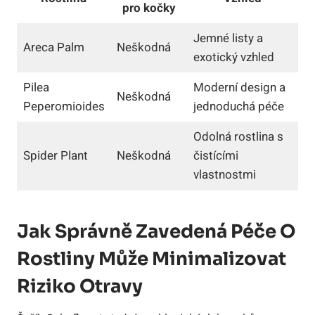
pro kočky
Jemné listy a
Areca Palm
Neškodná
exotický vzhled
Pilea
Moderní design a
Neškodná
Peperomioides
jednoduchá péče
Odolná rostlina s
Spider Plant
Neškodná
čistícími
vlastnostmi
Jak Správně Zavedená Péče O
Rostliny Může Minimalizovat
Riziko Otravy