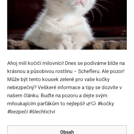
Ahoj milí kočičí milovníci! Dnes se podíváme blíže na
krásnou a působivou rostlinu – Schefleru. Ale pozor!
Může být tento kousek zeleně pro vaše kočky
nebezpečný? Veškeré informace a tipy se dozvíte v
našem článku. Buďte na pozoru a dejte svým
mňoukajícím parťákům to nejlepší! 🌿🐱 #kočky
#bezpečí #šlechtictví
Obsah