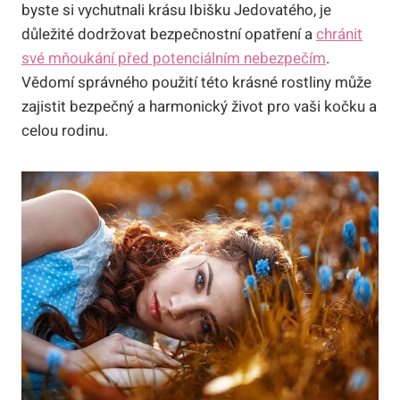
byste si vychutnali krásu Ibišku Jedovatého, je
důležité dodržovat bezpečnostní opatření a
chránit
své mňoukání před potenciálním nebezpečím
.
Vědomí správného použití této krásné rostliny může
zajistit bezpečný a harmonický život pro vaši kočku a
celou rodinu.