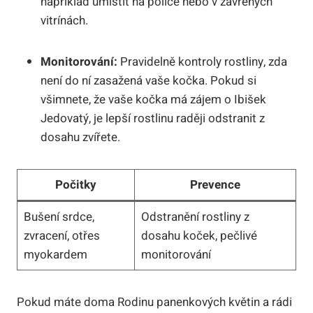
například umístit na police nebo v zavřených
vitrínách.
Monitorování:
Pravidelně kontroly rostliny, zda
není do ní zasažená vaše kočka. Pokud si
všimnete, že vaše kočka má zájem o Ibišek
Jedovatý, je lepší rostlinu raději odstranit z
dosahu zvířete.
Počitky
Prevence
Bušení srdce,
Odstranění rostliny z
zvracení, otřes
dosahu koček, pečlivé
myokardem
monitorování
Pokud máte doma Rodinu panenkových květin a rádi