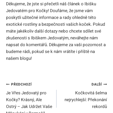
Děkujeme, že jste si přečetli náš článek o Ibišku
Jedovatém pro Kočky! Doufáme, že jsme vám
poskytli užitečné informace a rady ohledně této
exotické rostliny a bezpečnosti vašich koček. Pokud
máte jakékoliv další dotazy nebo chcete sdílet své
zkušenosti s Ibiškem Jedovatým, neváhejte nám
napsat do komentářů. Děkujeme za vaši pozornost a
budeme rádi, pokud se k nám vrátíte i příště na
našem blogu!
Navigace
PŘEDCHOZÍ
DALŠÍ
Je Vřes Jedovatý pro
Kočkovitá šelma
Pro
Kočky? Krásný, Ale
nejrychlejší: Překonání
Příspěvek
Ostrý – Jak Udržet Vaše
rekordů