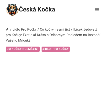
Přeskočit
Česká Kočka
na
obsah
/
Jídlo Pro Kočky
/
Co kočky nesmí jíst
/
Ibišek Jedovatý
pro Kočky: Exotická Krása s Odborným Pohledem na Bezpečí
Vašeho Mňoukání!
CO KOČKY NESMÍ JÍST
JÍDLO PRO KOČKY