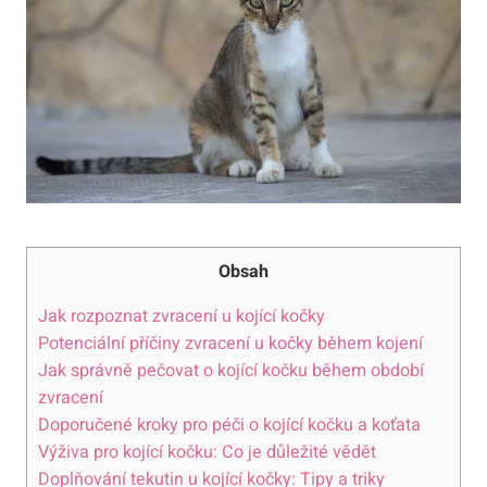
Obsah
Jak rozpoznat zvracení u kojící kočky
Potenciální příčiny zvracení u kočky během kojení
Jak správně pečovat o kojící kočku během období
zvracení
Doporučené kroky pro péči o kojící kočku a koťata
Výživa pro kojící kočku: Co je důležité vědět
Doplňování tekutin u kojící kočky: Tipy a triky