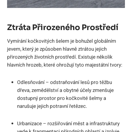
Ztráta Přirozeného Prostředí
Vymírání kočkovitých šelem je bohužel globálním
jevem, který je způsoben hlavně ztrátou jejich
přirozených životních prostředí. Existuje několik
hlavních hrozeb, které ohrožují tyto majestátní tvory:
Odlesňování – odstraňování lesů pro těžbu
dřeva, zemědělství a obytné účely zmenšuje
dostupný prostor pro kočkovité šelmy a
narušuje jejich potravní řetězec.
Urbanizace – rozšiřování měst a infrastruktury
vede k fragmentaci přírodních oblastí a izoluje