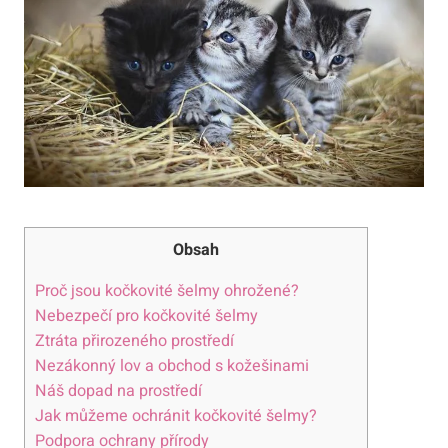
Obsah
Proč jsou kočkovité šelmy ohrožené?
Nebezpečí pro kočkovité šelmy
Ztráta přirozeného prostředí
Nezákonný lov a obchod s kožešinami
Náš dopad na prostředí
Jak můžeme ochránit kočkovité šelmy?
Podpora ochrany přírody