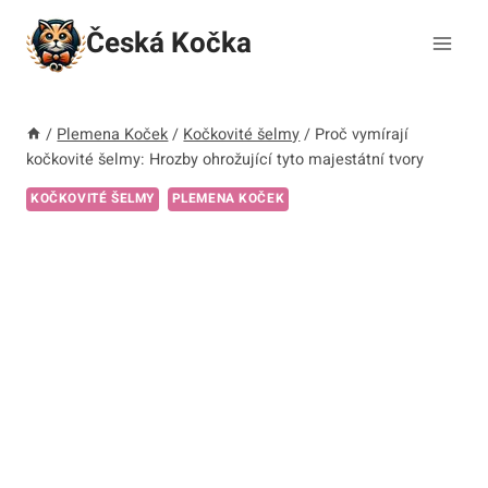
Přeskočit
Česká Kočka
na
obsah
/
Plemena Koček
/
Kočkovité šelmy
/
Proč vymírají
kočkovité šelmy: Hrozby ohrožující tyto majestátní tvory
KOČKOVITÉ ŠELMY
PLEMENA KOČEK