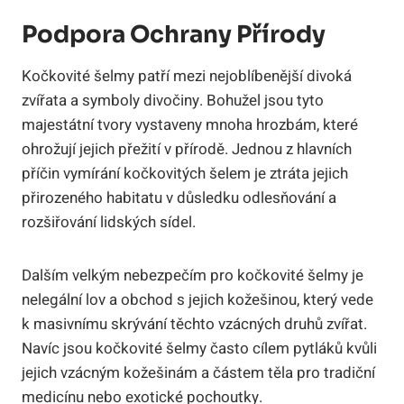
Podpora Ochrany Přírody
Kočkovité šelmy patří mezi nejoblíbenější divoká
zvířata a symboly divočiny. Bohužel jsou tyto
majestátní tvory vystaveny mnoha hrozbám, které
ohrožují jejich přežití v přírodě. Jednou z hlavních
příčin vymírání kočkovitých šelem je ztráta jejich
přirozeného habitatu v důsledku odlesňování a
rozšiřování lidských sídel.
Dalším velkým nebezpečím pro kočkovité šelmy je
nelegální lov a obchod s jejich kožešinou, který vede
k masivnímu skrývání těchto vzácných druhů zvířat.
Navíc jsou kočkovité šelmy často cílem pytláků kvůli
jejich vzácným kožešinám a částem těla pro tradiční
medicínu nebo exotické pochoutky.