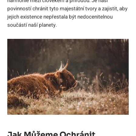
harmonie mezi člověkem a přírodou. Je naší
povinností chránit tyto majestátní tvory a zajistit, aby
jejich existence nepřestala být nedocenitelnou
součástí naší planety.
Jak Můžeme Ochránit