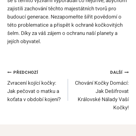
se s těmito výzvami vypořádali co nejdříve, abychom
zajistili zachování těchto majestátních tvorů pro
budoucí generace. Nezapomeňte šířit povědomí o
této problematice a přispět k ochraně kočkovitých
šelm. Díky za váš zájem o ochranu naší planety a
jejích obyvatel.
Navigace
PŘEDCHOZÍ
DALŠÍ
Zvracení kojící kočky:
Chování Kočky Domácí:
Pro
Jak pečovat o matku a
Jak Dešifrovat
Příspěvek
koťata v období kojení?
Královské Nálady Vaší
Kočky!