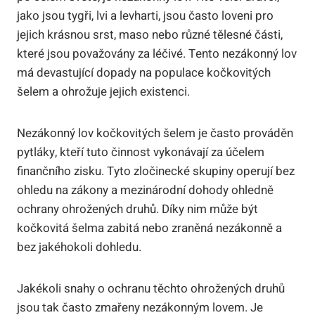
jako jsou tygři, lvi a levharti, jsou často loveni pro
jejich krásnou srst, maso nebo různé tělesné části,
které jsou považovány za léčivé. Tento nezákonný lov
má devastující dopady na populace kočkovitých
šelem a ohrožuje jejich existenci.
Nezákonný lov kočkovitých šelem je často prováděn
pytláky, kteří tuto činnost vykonávají za účelem
finančního zisku. Tyto zločinecké skupiny operují bez
ohledu na zákony a mezinárodní dohody ohledně
ochrany ohrožených druhů. Díky nim může být
kočkovitá šelma zabitá nebo zraněná nezákonně a
bez jakéhokoli dohledu.
Jakékoli snahy o ochranu těchto ohrožených druhů
jsou tak často zmařeny nezákonným lovem. Je