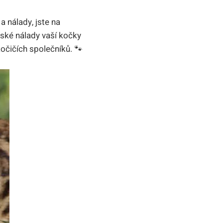
 nálady, jste na
vské nálady vaší kočky
očičích společníků. 🐾