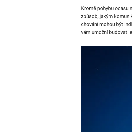
Kromě pohybu ocasu můž
způsob, jakým komuniku
chování mohou být indik
vám umožní budovat lep