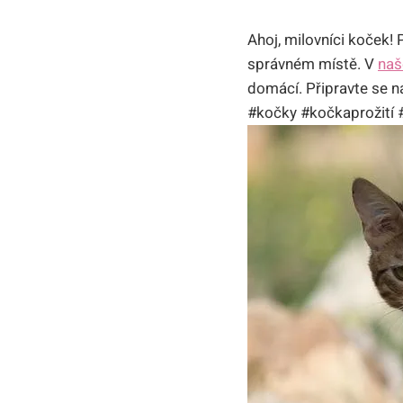
Ahoj, milovníci koček!
správném místě. V
naš
domácí. Připravte se n
#kočky #kočkaprožití 