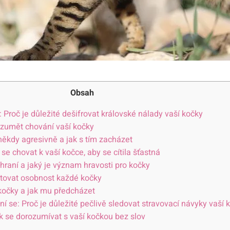
Obsah
Proč je důležité dešifrovat královské nálady vaší kočky
ozumět chování vaší kočky
někdy agresivně a jak s tím zacházet
 se chovat k vaší kočce, aby se cítila šťastná
raní a jaký je význam hravosti pro kočky
ktovat osobnost každé kočky
 kočky a jak mu předcházet
ní se: Proč je důležité pečlivě sledovat stravovací návyky vaší 
k se dorozumívat s vaší kočkou bez slov