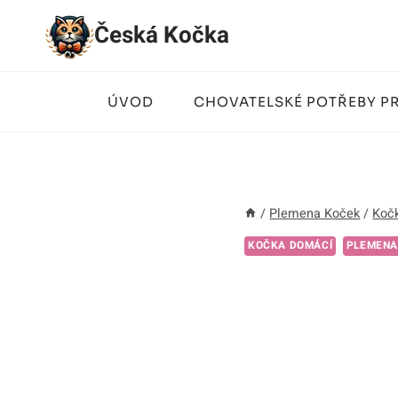
Přeskočit
Česká Kočka
na
obsah
ÚVOD
CHOVATELSKÉ POTŘEBY P
/
Plemena Koček
/
Koč
KOČKA DOMÁCÍ
PLEMENA