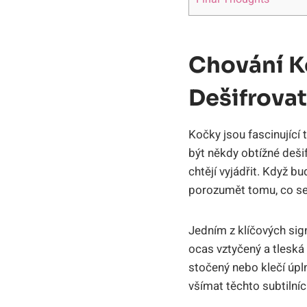
Chování K
Dešifrovat
Kočky jsou fascinující
být někdy obtížné dešif
chtějí vyjádřit. Když b
porozumět tomu, co se
Jedním z klíčových si
ocas vztyčený a tleská
stočený nebo klečí úpl
všímat těchto subtiln