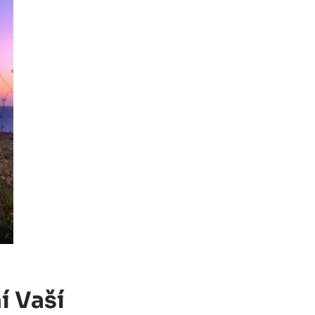
í Vaší