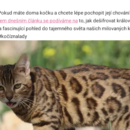
 Pokud máte doma kočku a chcete lépe pochopit její chování a
em dnešním článku se podíváme na
to, jak dešifrovat králo
a fascinující pohled do tajemného světa našich milovaných k
#kočíznalady