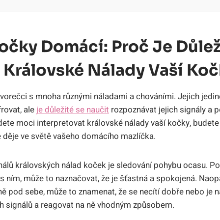
očky Domácí: Proč Je Důlež
 Královské Nálady Vaší Ko
 tvorečci s mnoha různými náladami a chováními. Jejich je
rovat, ale
je důležité se naučit
rozpoznávat jejich signály a
udete moci interpretovat královské nálady vaší kočky, budet
 děje ve světě vašeho domácího mazlíčka.
gnálů královských nálad koček je sledování pohybu ocasu. 
 s ním, může to naznačovat, že je šťastná a spokojená. Nao
ně pod sebe, může to znamenat, že se necítí dobře nebo je na
ích signálů a reagovat na ně vhodným způsobem.