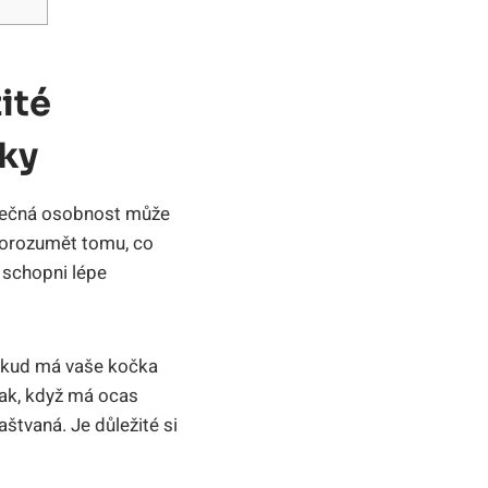
ité
čky
dinečná osobnost může
 porozumět tomu, co
e schopni lépe
Pokud má vaše kočka
pak, když má ocas
štvaná. Je důležité si