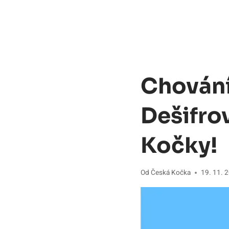
Chování
Dešifro
Kočky!
Od
Česká Kočka
19. 11. 