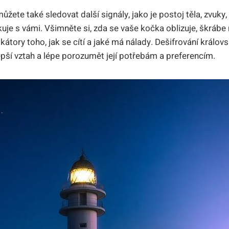
ete také sledovat další signály, jako je postoj těla, zvuky
je s vámi. Všimněte si, zda se vaše kočka oblizuje, škrábe
átory toho, jak se cítí a jaké má nálady. Dešifrování králov
ší vztah a lépe porozumět její potřebám a preferencím.