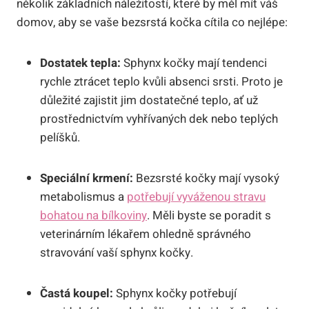
několik základních náležitostí, které by měl mít váš
domov, aby se vaše bezsrstá kočka cítila co nejlépe:
Dostatek tepla:
Sphynx kočky mají tendenci
rychle ztrácet teplo kvůli absenci srsti. Proto je
důležité zajistit jim dostatečné teplo, ať už
prostřednictvím vyhřívaných dek nebo teplých
pelíšků.
Speciální krmení:
Bezsrsté kočky mají vysoký
metabolismus a
potřebují vyváženou stravu
bohatou na bílkoviny
. Měli byste se poradit s
veterinárním lékařem ohledně správného
stravování vaší sphynx kočky.
Častá koupel:
Sphynx kočky potřebují