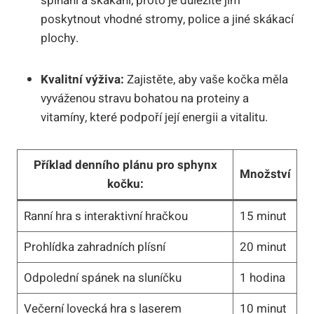
šplhání a skákání, proto je důležité jim
poskytnout vhodné stromy, police a jiné skákací
plochy.
Kvalitní výživa:
Zajistěte, aby vaše kočka měla
vyváženou stravu bohatou na proteiny a
vitamíny, které podpoří její energii a vitalitu.
Příklad denního plánu pro sphynx
Množství
kočku:
Ranní hra s interaktivní hračkou
15 minut
Prohlídka zahradních plísní
20 minut
Odpolední spánek na sluníčku
1 hodina
Večerní lovecká hra s laserem
10 minut