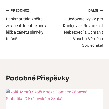
Navigace
PŘEDCHOZÍ
DALŠÍ
Pankreatitida kočka
Jedovaté Kytky pro
Pro
zvracení: Identifikace a
Kočky: Jak Rozpoznat
Příspěvek
léčba zánětu slinivky
Nebezpečí a Ochránit
břišní!
Vašeho Věrného
Společníka!
Podobné Příspěvky