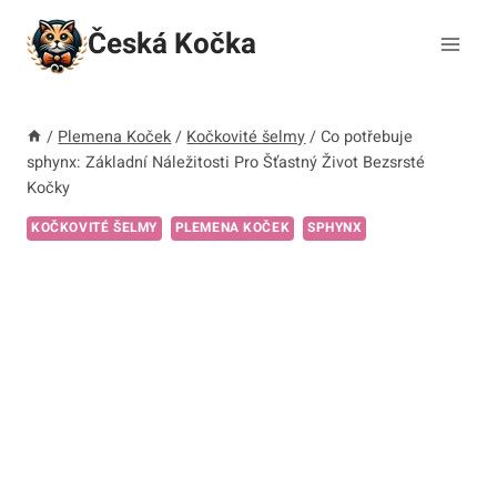
Přeskočit
Česká Kočka
na
obsah
/
Plemena Koček
/
Kočkovité šelmy
/
Co potřebuje
sphynx: Základní Náležitosti Pro Šťastný Život Bezsrsté
Kočky
KOČKOVITÉ ŠELMY
PLEMENA KOČEK
SPHYNX