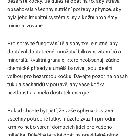
bezsrsté kočky. Je důležité dbát na to, aby strava
obsahovala všechny nutriční potřeby sphynxe, aby
byla jeho imunitní systém silný a kožní problémy
minimalizované.
Pro správné fungování těla sphynxe je nutné, aby
dostával dostatečné množství bílkovin, vitamínů a
minerálů. Kvalitní granule, které neobsahují žádné
chemické přísady a umělá barviva, jsou ideální
volbou pro bezsrstou kočku. Dávejte pozor na obsah
tuku a sacharidů v potravě, aby vaše kočka
neztloustla a měla dostatek energie.
Pokud chcete být jistí, že vaše sphynx dostává
všechny potřebné látky, můžete zvážit i přírodní
krmivo nebo vaření domácích jídel pro vašeho
miláčka. Důležité je také dbát na pravidelné pitný