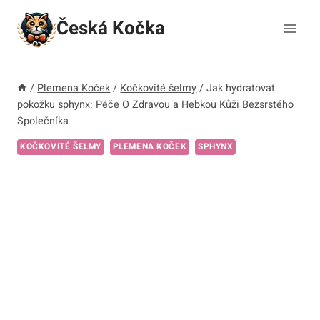
Přeskočit
Česká Kočka
na
obsah
/
Plemena Koček
/
Kočkovité šelmy
/
Jak hydratovat
pokožku sphynx: Péče O Zdravou a Hebkou Kůži Bezsrstého
Společníka
KOČKOVITÉ ŠELMY
PLEMENA KOČEK
SPHYNX