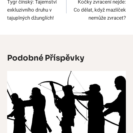
Tygr čínský: Tajemství
Kočky zvracení nejde:
Pro
exkluzivního druhu v
Co dělat, když mazlíček
Příspěvek
tajuplných džunglích!
nemůže zvracet?
Podobné Příspěvky