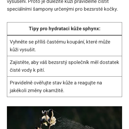
vysušení. Proto je důležité kůži pravidelně čistit
speciálními šampony určenými pro bezsrsté kočky.
Tipy pro hydrataci kůže sphynx:
Vyhněte se příliš častému koupání, které může
kůži vysušit.
Zajistěte, aby váš bezsrstý společník měl dostatek
čisté vody k pití.
Pravidelně ověřujte stav kůže a reagujte na
jakékoli změny okamžitě.