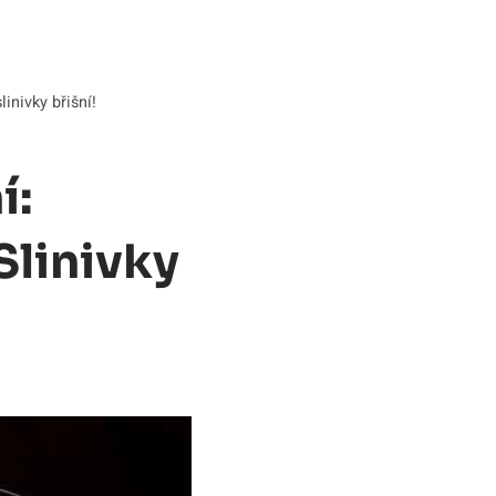
inivky břišní!
í:
Slinivky