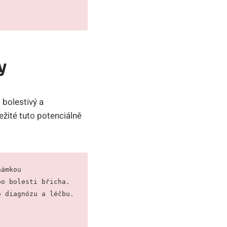
y
 bolestivý a
žité tuto potenciálně
ámkou 
o bolesti břicha. 
o diagnózu a léčbu.