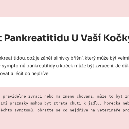
 Pankreatitidu U Vaší Kočk
eatitidou, což je zánět slinivky břišní, který může být velmi
symptomů pankreatitidy u koček může být zvracení. Je důle
vat a léčit co nejdříve.
 pravidelně zvrací nebo má změnu chování, může to být zn
ími příznaky mohou být ztráta chuti k jídlu, horečka neb
těchto symptomů, obraťte se co nejdříve na veterináře pr