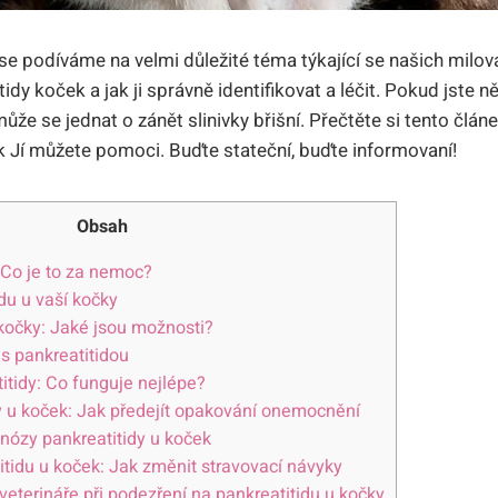
 se podíváme na velmi důležité téma týkající se našich milo
idy koček a jak ji správně identifikovat a léčit. Pokud jste 
může se jednat o zánět slinivky břišní. Přečtěte si tento člán
ak Jí můžete pomoci. Buďte stateční, buďte informovaní!
Obsah
 Co je to za nemoc?
du u vaší kočky
 kočky: Jaké jsou možnosti?
s pankreatitidou
titidy: Co funguje nejlépe?
y u koček: Jak předejít opakování onemocnění
nózy pankreatitidy u koček
titidu u koček: Jak změnit stravovací návyky
eterináře při podezření na pankreatitidu u kočky