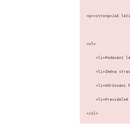
<p><strong>Jak léč
<ul>
    <li>Podáván
    <li>Změna s
    <li>Udržová
    <li>Pravide
</ul>