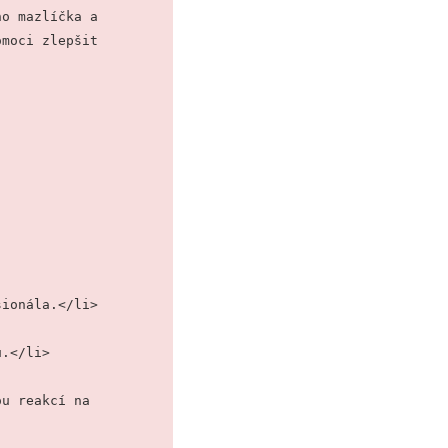
o mazlíčka a 
moci zlepšit 
sionála.</li>
ů.</li>