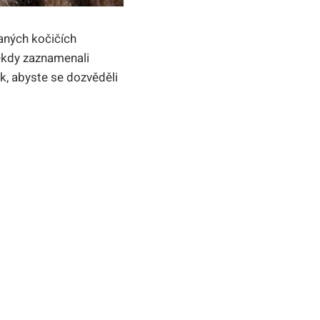
vaných kočičích
někdy zaznamenali
ek, abyste se dozvěděli