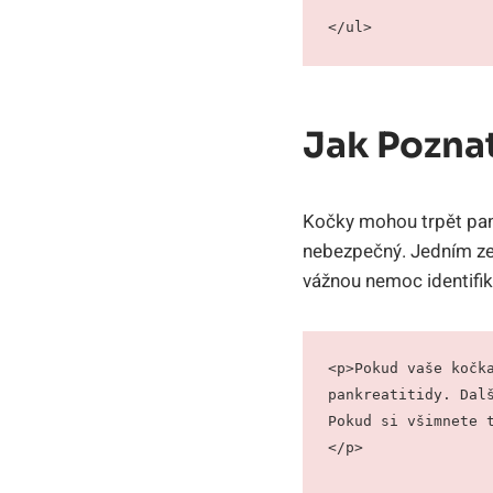
</ul>
Jak Poznat
Kočky mohou trpět pankr
nebezpečný. Jedním ze 
vážnou nemoc identifiko
<p>Pokud vaše kočka
pankreatitidy. Dalš
Pokud si všimnete 
</p>