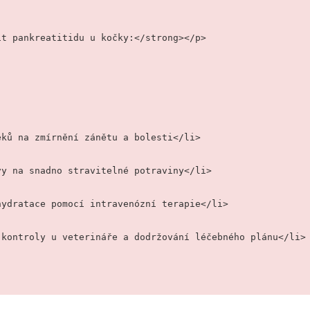
it pankreatitidu u kočky:</strong></p>
í léků na zmírnění zánětu a bolesti</li>
travy na snadno stravitelné potraviny</li>
ní hydratace pomocí intravenózní terapie</li>
lné kontroly u veterináře a dodržování léčebného plánu</li>