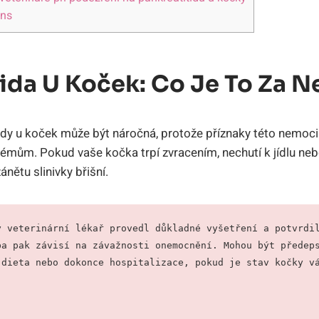
ons
tida U Koček: Co Je To Za 
tidy u koček může být náročná, protože příznaky této nemo
émům. Pokud vaše kočka trpí zvracením, nechutí k jídlu neb
nětu slinivky břišní.
 veterinární lékař provedl důkladné vyšetření a potvrdil
a pak závisí na závažnosti onemocnění. Mohou být předeps
 dieta nebo dokonce hospitalizace, pokud je stav kočky v