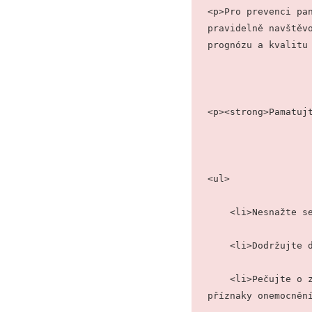
<p>Pro prevenci pan
pravidelně navštěvo
prognózu a kvalitu
<p><strong>Pamatuj
<ul>
    <li>Nesnažt
    <li>Dodržuj
    <li>Pečujte o zdraví a pohodu své kočky pravidelným sledováním a včasnou reakcí na 
příznaky onemocněn