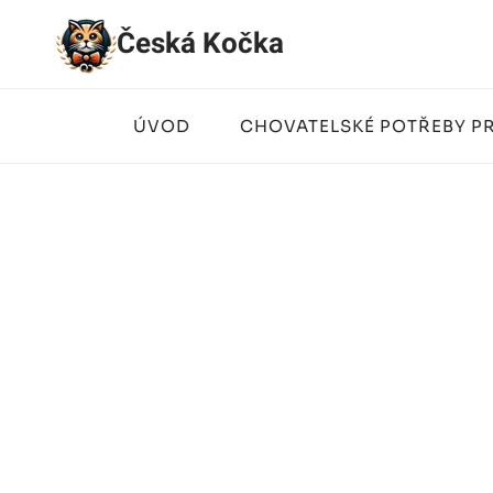
Přeskočit
Česká Kočka
na
obsah
ÚVOD
CHOVATELSKÉ POTŘEBY P