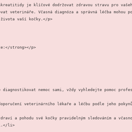
kreatitidy je klíčové dodržovat zdravou stravu pro vašeh
vat veterináře. Včasná diagnóza a správná léčba mohou po
 života vaší kočky.</p>
te:</strong></p>
e se diagnostikovat nemoc sami, vždy vyhledejte pomoc profe
te doporučení veterinárního lékaře a léčbu podle jeho pokyn
í.</li>