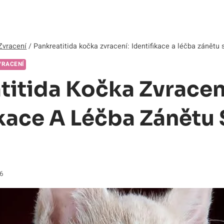
Zvracení
/
Pankreatitida kočka zvracení: Identifikace a léčba zánětu sl
VRACENÍ
titida Kočka Zvracen
ikace A Léčba Zánětu 
26