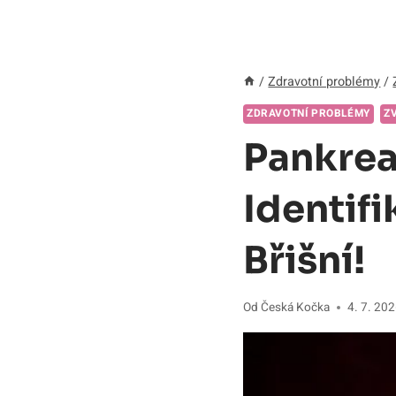
/
Zdravotní problémy
/
ZDRAVOTNÍ PROBLÉMY
Z
Pankrea
Identif
Břišní!
Od
Česká Kočka
4. 7. 20