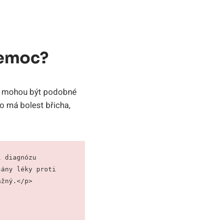
Nemoc?
ci mohou být podobné
o má bolest břicha,
 diagnózu 
ány léky proti 
ážný.</p>