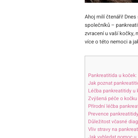
Ahoj milí čtenáři! Dnes
společníků – pankreatit
zvracení u vaší kočky, 
více o této nemoci a j
Pankreatitida u koček:
Jak poznat pankreatiti
Léčba pankreatitidy u
Zvýšená péče o kočku 
Přírodní léčba pankrea
Prevence pankreatitid
Důležitost včasné diag
Vliv stravy na pankrea
Jak vyhledat pomoc u v