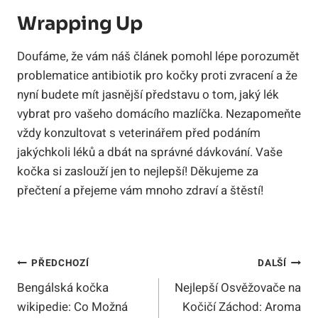
Wrapping Up
Doufáme, že vám náš článek pomohl lépe porozumět
problematice antibiotik pro kočky proti zvracení a​ že ​
nyní budete mít jasnější představu o tom, ​jaký lék
vybrat pro ⁢vašeho domácího mazlíčka. Nezapomeňte
vždy konzultovat s veterinářem před podáním
jakýchkoli léků a dbát na správné⁢ dávkování. Vaše⁤
kočka ⁤si zaslouží jen to nejlepší! Děkujeme za
‌přečtení a přejeme vám ‌mnoho zdraví a⁣ štěstí!
Navigace
PŘEDCHOZÍ
DALŠÍ
Bengálská kočka
Nejlepší Osvěžovače na
Pro
wikipedie: Co Možná
Kočičí Záchod: Aroma