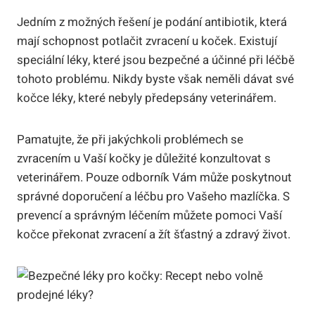
Jedním z možných řešení je ​podání antibiotik, ‍která
mají schopnost potlačit⁣ zvracení u ⁢koček. Existují
speciální léky, které jsou bezpečné a účinné při léčbě​
tohoto problému. Nikdy byste však neměli dávat své
kočce léky, které nebyly předepsány veterinářem.
Pamatujte, že při jakýchkoli​ problémech se
zvracením u ⁤Vaší kočky je důležité konzultovat s‌
veterinářem. Pouze odborník ​Vám může‍ poskytnout
správné doporučení a léčbu‌ pro Vašeho mazlíčka. S
prevencí ⁣a správným léčením‌ můžete pomoci Vaší
kočce překonat zvracení a žít⁣ šťastný a zdravý život.