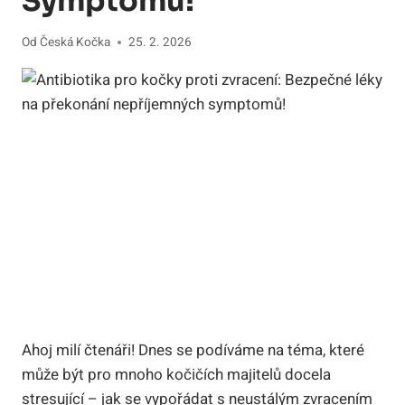
Symptomů!
Od
Česká Kočka
25. 2. 2026
Ahoj milí⁢ čtenáři! Dnes se podíváme na téma,‌ které
může‌ být pro mnoho kočičích⁣ majitelů⁢ docela
stresující – ‌jak se vypořádat ​s neustálým zvracením