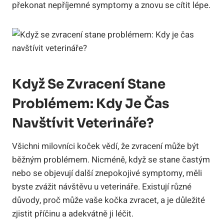
překonat nepříjemné symptomy a znovu se cítit lépe.
Když Se​ Zvracení Stane
Problémem:​ Kdy Je Čas
Navštívit Veterináře?
Všichni milovníci koček vědí, že zvracení může ⁣být
běžným ⁣problémem. Nicméně, když se ​stane častým‍
nebo se objevují ‌další znepokojivé‍ symptomy, měli
byste zvážit návštěvu u veterináře. Existují různé
důvody, proč ⁤může vaše kočka⁣ zvracet, a je důležité
zjistit ⁤příčinu a adekvátně ji ‍léčit.