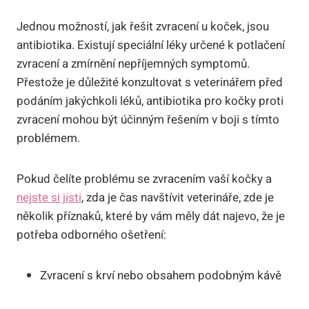
Jednou ‍možností, ‌jak⁢ řešit ​zvracení u koček, ‌jsou
antibiotika. Existují speciální léky určené k potlačení
zvracení a‍ zmírnění ‍nepříjemných symptomů.
Přestože‌ je důležité konzultovat s veterinářem před⁣
podáním‍ jakýchkoli léků, antibiotika pro kočky proti
zvracení mohou být účinným řešením v ​boji s tímto⁢
problémem.
Pokud čelíte problému se zvracením vaší kočky a
nejste si jisti
, zda je čas navštívit ⁣veterináře, zde je
několik​ příznaků, které by‌ vám měly dát​ najevo, že je
⁤potřeba odborného ošetření:
Zvracení s krví nebo obsahem podobným kávě