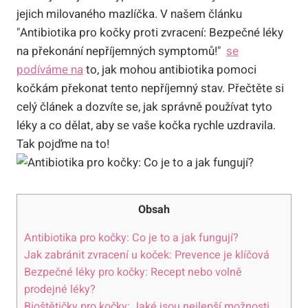
jejich milovaného​ mazlíčka. V našem⁤ článku
"Antibiotika pro kočky proti zvracení: Bezpečné ‍léky
na​ překonání nepříjemných symptomů!" ‍
se
podíváme⁣ na
⁢ to, jak mohou antibiotika pomoci
kočkám překonat tento nepříjemný stav. Přečtěte si
celý článek a dozvíte⁢ se, jak správně používat ⁣tyto
léky a co dělat, aby se vaše ⁤kočka rychle ‍uzdravila.‌
Tak pojďme na to!
Obsah
Antibiotika pro kočky: Co je to a​ jak fungují?
Jak zabránit zvracení ‍u koček:‍ Prevence je ⁣klíčová
Bezpečné léky pro kočky: Recept nebo ⁣volně
prodejné léky?
Bioštětičky⁢ pro kočky: Jaké‍ jsou nejlepší možnosti‌