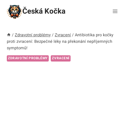
Přeskočit
Česká Kočka
na
obsah
/
Zdravotní problémy
/
Zvracení
/
Antibiotika pro kočky
proti zvracení: Bezpečné léky na překonání nepříjemných
symptomů!
ZDRAVOTNÍ PROBLÉMY
ZVRACENÍ