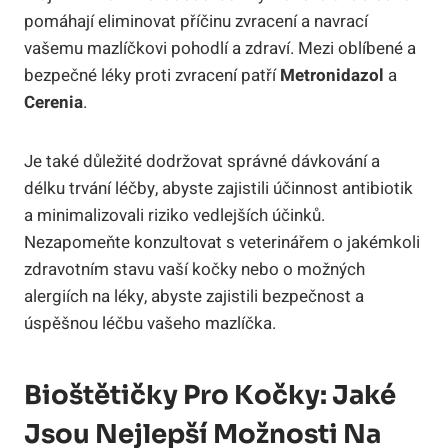
pomáhají eliminovat ​příčinu ‌zvracení a navrací
vašemu mazlíčkovi⁤ pohodlí a zdraví. Mezi oblíbené⁣ a
bezpečné léky proti zvracení patří
Metronidazol
a
Cerenia
.
Je⁣ také ⁣důležité dodržovat správné dávkování ⁢a
délku trvání léčby, abyste zajistili účinnost antibiotik
a minimalizovali riziko​ vedlejších účinků.
⁤Nezapomeňte konzultovat s veterinářem o jakémkoli
zdravotním stavu vaší ⁢kočky nebo o možných
alergiích na⁤ léky, abyste zajistili ⁢bezpečnost a
úspěšnou léčbu vašeho mazlíčka.
Bioštětičky⁢ Pro Kočky: Jaké‍
Jsou Nejlepší Možnosti‌ Na