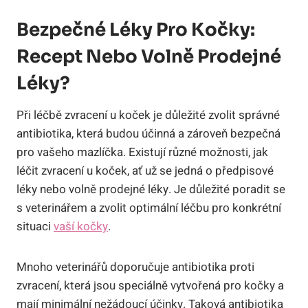
Bezpečné Léky Pro Kočky:
Recept Nebo ⁣volně Prodejné
Léky?
Při ‌léčbě zvracení ⁢u⁣ koček je důležité zvolit správné
‍antibiotika, ‍která budou⁤ účinná a zároveň bezpečná
pro vašeho ⁣mazlíčka. Existují různé možnosti,⁣ jak
‌léčit zvracení u⁤ koček, ať už se‌ jedná o předpisové⁢
léky nebo volně prodejné léky.‌ Je důležité poradit⁣ se
s‍ veterinářem⁤ a zvolit optimální léčbu pro konkrétní
situaci⁢
vaší kočky
.
Mnoho veterinářů ⁢doporučuje antibiotika‍ proti
zvracení, ⁤která jsou speciálně‌ vytvořená pro kočky a
mají minimální nežádoucí účinky. Taková antibiotika