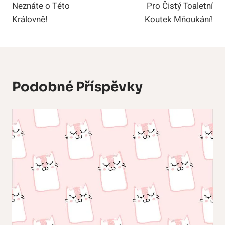
Příspěvek
Neznáte o Této
Pro Čistý Toaletní
Královně!
Koutek Mňoukání!
Podobné Příspěvky