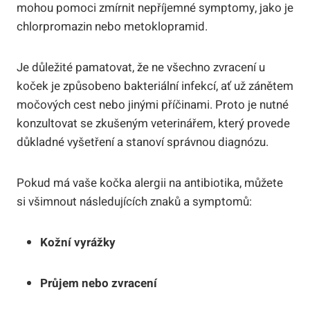
mohou pomoci⁣ zmírnit nepříjemné symptomy, jako je
chlorpromazin nebo metoklopramid.
Je​ důležité pamatovat, že ne ⁤všechno zvracení u
koček je ​způsobeno bakteriální infekcí, ať už zánětem
močových ‍cest⁣ nebo jinými příčinami. Proto je ⁢nutné
konzultovat se zkušeným ‌veterinářem, který provede
důkladné vyšetření a ⁣stanoví správnou diagnózu.
Pokud má vaše kočka alergii na antibiotika, můžete​
si‌ všimnout následujících znaků ‍a symptomů:
Kožní vyrážky
Průjem nebo zvracení