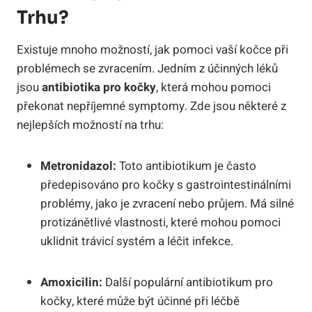
Trhu?
Existuje mnoho možností, jak pomoci vaší kočce při
problémech se zvracením. Jedním​ z účinných léků
jsou
antibiotika⁤ pro‍ kočky
, která mohou pomoci
‍překonat ⁢nepříjemné symptomy. ‍Zde jsou některé z
⁢nejlepších možností na​ trhu:
Metronidazol:
‌Toto antibiotikum je ‌často
předepisováno pro kočky s gastrointestinálními
problémy, jako​ je zvracení nebo průjem. Má silné
protizánětlivé vlastnosti, které mohou pomoci
uklidnit trávicí systém a ⁢léčit infekce.
Amoxicilin:
⁢Další populární antibiotikum pro
kočky, ⁣které může⁣ být účinné při léčbě