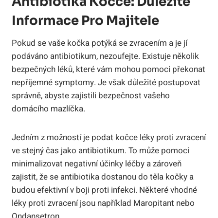
Antibiotika ⁢kočce:​ Důležité
Informace Pro Majitele
Pokud se ​vaše kočka potýká se zvracením ​a je jí
podáváno antibiotikum, nezoufejte. Existuje několik
bezpečných léků, které⁤ vám mohou ⁣pomoci překonat
nepříjemné symptomy.‍ Je však důležité postupovat
správně,⁣ abyste zajistili bezpečnost ​vašeho
domácího ⁣mazlíčka.
Jedním z možností je podat kočce léky proti zvracení
ve stejný čas⁤ jako antibiotikum. To může‍ pomoci
minimalizovat negativní účinky léčby‍ a zároveň
zajistit, že se antibiotika ⁢dostanou do⁤ těla kočky‌ a
budou efektivní v boji proti⁣ infekci. Některé vhodné
léky proti ‌zvracení⁤ jsou ‌například Maropitant nebo
‍Ondansetron.