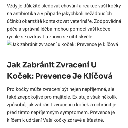
Vždy⁤ je důležité sledovat chování a reakce vaší ‍kočky
na antibiotika a v případě jakýchkoli nežádoucích
účinků okamžitě kontaktovat veterináře.⁢ Zodpovědná⁢
péče a⁤ správná léčba mohou pomoci​ vaší kočce⁢
rychle se uzdravit a znovu se‌ cítit skvěle.
Jak Zabránit Zvracení ‍u
Koček:‍ Prevence Je ⁣klíčová
Pro kočky ‍může⁤ zvracení být nejen nepříjemné, ale
také znepokojivé pro majitele. Existuje však několik
způsobů, jak ​zabránit ​zvracení⁤ u koček a uchránit je
před tímto⁤ nepříjemným symptomem. Prevence je​
klíčem k udržení Vaší kočky zdravé a šťastné.