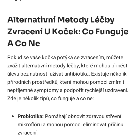
Alternativní‌ Metody ‍léčby
Zvracení U⁢ Koček: ​Co ‍funguje
A Co Ne
Pokud se vaše kočka potýká se zvracením, můžete
zvážit alternativní metody léčby, které mohou přinést
úlevu bez‍ nutnosti užívat antibiotika. Existuje několik
přírodních‍ prostředků, ⁣které mohou ‍pomoci⁤ zmírnit
nepříjemné symptomy a ​podpořit rychlejší uzdravení.
Zde je několik tipů, co funguje⁢ a‌ co ne:
Probiotika:
Pomáhají obnovit⁢ zdravou střevní
mikroflóru a mohou pomoci‌ eliminovat příčinu
zvracení.