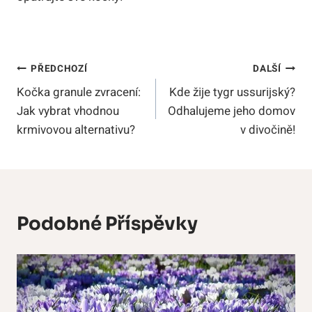
Navigace
PŘEDCHOZÍ
DALŠÍ
Kočka granule zvracení:
Kde žije tygr ussurijský?
Pro
Jak vybrat vhodnou
Odhalujeme jeho domov
Příspěvek
krmivovou alternativu?
v divočině!
Podobné Příspěvky