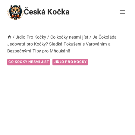
Přeskočit
Česká Kočka
na
obsah
/
Jídlo Pro Kočky
/
Co kočky nesmí jíst
/
Je Čokoláda
Jedovatá pro Kočky? Sladká Pokušení s Varováním a
Bezpečnými Tipy pro Mňoukání!
CO KOČKY NESMÍ JÍST
JÍDLO PRO KOČKY