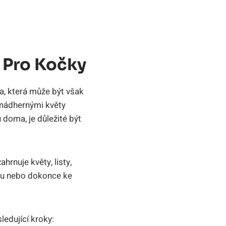
 Pro Kočky
na, která může být však
 nádhernými květy
doma, je důležité být
hrnuje květy, listy,
jmu nebo dokonce ke
edující kroky: