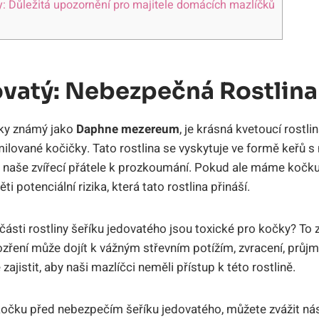
y: Důležitá upozornění pro majitele domácích mazlíčků
ovatý: Nebezpečná Rostlina
cky známý jako
Daphne mezereum
, je krásná kvetoucí rostli
lované kočičky. Tato rostlina se vyskytuje ve formě keřů s
á naše zvířecí přátele k prozkoumání. Pokud ale máme kočku 
i potenciální rizika, která tato rostlina přináší.
části rostliny šeříku jedovatého jsou toxické pro kočky? To za
 pozření může dojít k vážným střevním potížím, zvracení, prů
ajistit, aby naši mazlíčci neměli přístup k této rostlině.
kočku před nebezpečím šeříku jedovatého, můžete zvážit násl