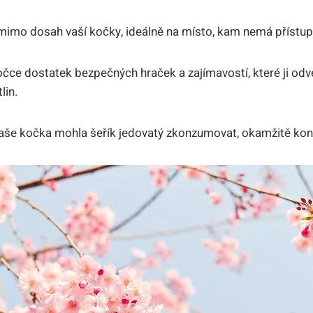
 mimo dosah vaší kočky, ideálně na místo, kam nemá přístup
očce dostatek bezpečných hraček a zajímavostí, které ji o
lin.
vaše kočka mohla šeřík jedovatý zkonzumovat, okamžitě kont