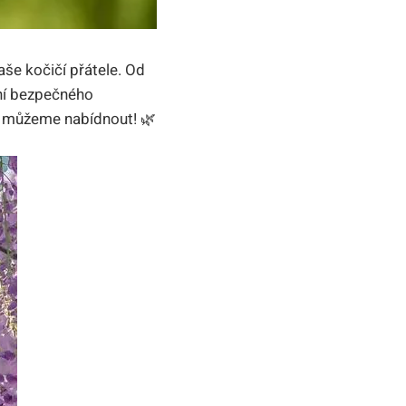
aše kočičí přátele. Od
ění bezpečného
dy můžeme nabídnout! 🌿