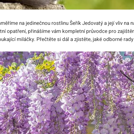
aměříme na jedinečnou rostlinu Šeřík Jedovatý a její vliv na n
tní opatření, přinášíme vám kompletní průvodce pro zajišt
ukající miláčky. Přečtěte si dál a zjistěte, jaké odborné ra