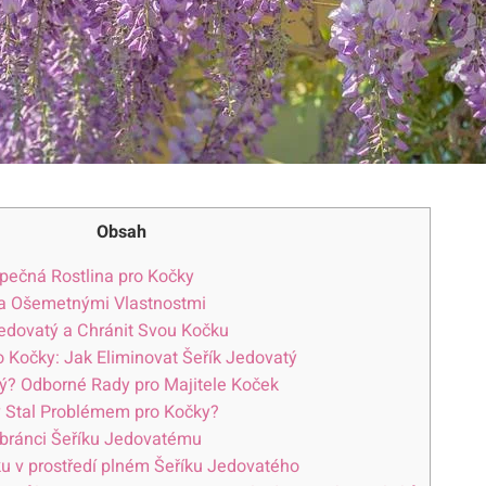
Obsah
pečná Rostlina pro Kočky
ha Ošemetnými Vlastnostmi
edovatý a Chránit Svou Kočku
o Kočky: Jak Eliminovat Šeřík Jedovatý
ý? Odborné Rady pro Majitele Koček
ý Stal Problémem pro Kočky?
abránci Šeříku Jedovatému
ku v prostředí plném Šeříku Jedovatého