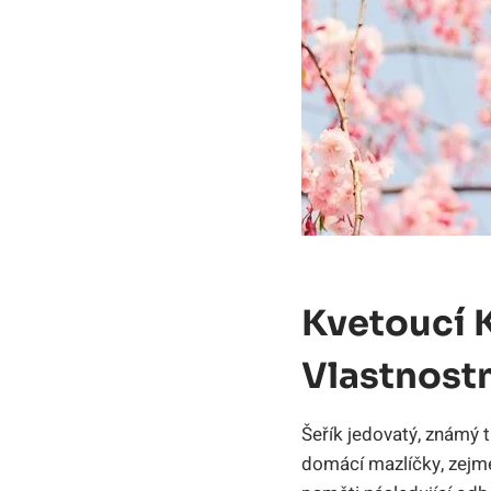
Kvetoucí 
Vlastnost
Šeřík jedovatý, známý t
domácí mazlíčky, zejm