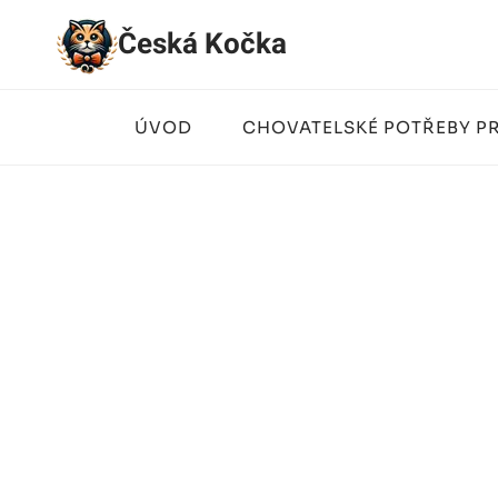
Přeskočit
Česká Kočka
na
obsah
ÚVOD
CHOVATELSKÉ POTŘEBY P