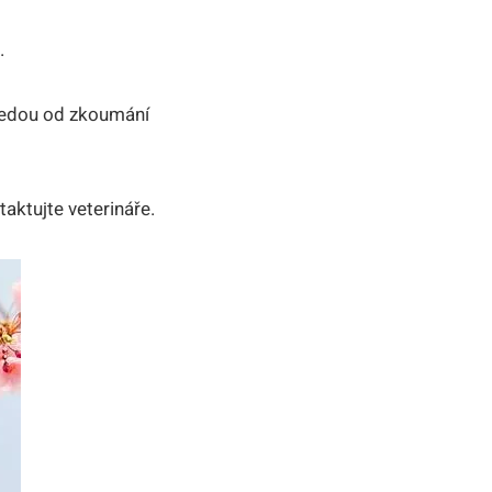
.
dvedou od zkoumání
aktujte veterináře.