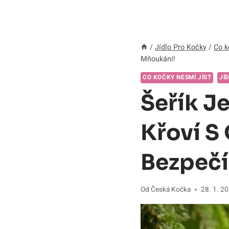
/
Jídlo Pro Kočky
/
Co k
Mňoukání!
CO KOČKY NESMÍ JÍST
JÍ
Šeřík J
Křoví S
Bezpečí
Od
Česká Kočka
28. 1. 2