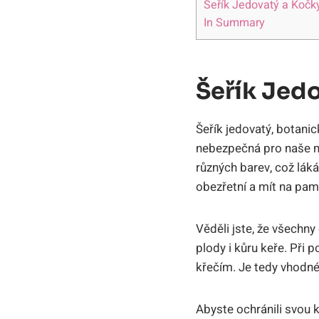
Šeřík Jedovatý a Kočk
In Summary
Šeřík Jed
Šeřík jedovatý, botani
nebezpečná pro naše mi
různých barev, což lák
obezřetní a mít na pamět
Věděli jste, že všechny 
plody i kůru keře. Při
křečím. Je tedy vhodné z
Abyste ochránili svou 