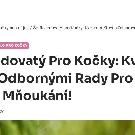
očky nesmí jíst
/
Šeřík Jedovatý pro Kočky: Kvetoucí Křoví s Odborn
DLO PRO KOČKY
edovatý Pro Kočky: K
 Odbornými Rady Pro
 Mňoukání!
026