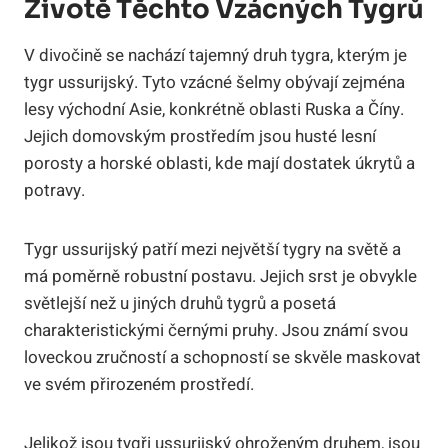
Životě Těchto Vzácných Tygrů
V divočině se nachází tajemný druh tygra, kterým je
tygr ussurijský. Tyto vzácné šelmy obývají zejména
lesy východní Asie, konkrétně oblasti Ruska a Číny.
Jejich domovským prostředím jsou husté lesní
porosty a horské oblasti, kde mají dostatek úkrytů a
potravy.
Tygr ussurijský patří mezi největší tygry na světě a
má poměrně robustní postavu. Jejich srst je obvykle
světlejší než u jiných druhů tygrů a posetá
charakteristickými černými pruhy. Jsou známí svou
loveckou zručností a schopností se skvěle maskovat
ve svém přirozeném prostředí.
Jelikož jsou tygři ussurijský ohroženým druhem, jsou