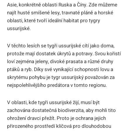
Asie, konkrétně oblasti Ruska a Číny. Zde můžeme
najít husté smíšené lesy, travnaté pláně a horské
oblasti, které tvoří ideální habitat pro tygry
ussurijské.
V těchto lesích se tygři ussurijské cítí jako doma,
protože mají dostatek úkrytů a potravy. Svou kořistí
loví zejména jeleny, divoké prasata a různé druhy
ptáků a ryb. Díky své vynikající schopnosti lovu a
skrytému pohybu je tygr ussurijský považován za
nejspolehlivějšího predátora v tomto regionu.
V oblasti, kde tygři ussurijské žijí, musí být
zachována dostatečná biodiverzita, aby mohli tito
ohrožení dravci přežít. Proto je ochrana jejich
přirozeného prostředí klíčová pro dlouhodobou