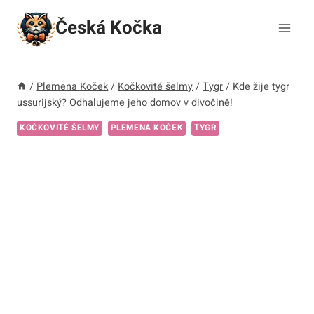
Přeskočit
Česká Kočka
na
obsah
/
Plemena Koček
/
Kočkovité šelmy
/
Tygr
/
Kde žije tygr
ussurijský? Odhalujeme jeho domov v divočině!
KOČKOVITÉ ŠELMY
PLEMENA KOČEK
TYGR