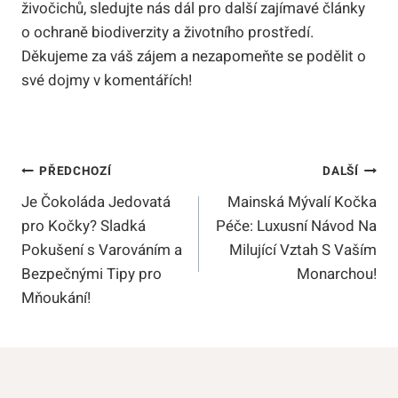
živočichů, sledujte nás dál pro další zajímavé články
o ochraně biodiverzity a životního prostředí.
Děkujeme za váš zájem a nezapomeňte se podělit o
své dojmy v komentářích!
Navigace
PŘEDCHOZÍ
DALŠÍ
Je Čokoláda Jedovatá
Mainská Mývalí Kočka
Pro
pro Kočky? Sladká
Péče: Luxusní Návod Na
Příspěvek
Pokušení s Varováním a
Milující Vztah S Vaším
Bezpečnými Tipy pro
Monarchou!
Mňoukání!