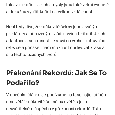
tak svou kořist. Jejich smysly jsou také velmi vyspělé
a dokážou vycítit kořist na velkou vzdálenost.
Není tedy divu, že kočkovité šelmy jsou skvělými
predátory a přirozenými vládci svých teritorií. Jejich
adaptace a schopnosti je staví na vrchol potravního
řetězce a přinášejí nám možnost obdivovat krásu a
sílu těchto úžasných tvorů.
Překonání Rekordů: Jak Se To
Podařilo?
V dnešním článku se podíváme na fascinující příběh
o největší kočkovité šelmě na světě a jejím
neuvěřitelném úspěchu v překonání rekordů. Tato