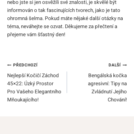
nebo jste si jen osvěžili své znalosti, je skvělé být
informován o tak fascinujících tvorech, jako je tato
ohromná šelma. Pokud máte nějaké další otázky na
téma, neváhejte se ozvat. Děkujeme za přečtení a
přejeme vám šťastný den!
Navigace
PŘEDCHOZÍ
DALŠÍ
Nejlepší Kočičí Záchod
Bengálská kočka
Pro
45×22: Úzký Prostor
agresivní: Tipy na
Příspěvek
Pro Vašeho Elegantního
Zvládnutí Jejího
Mňoukajícího!
Chování!