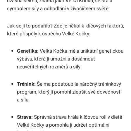
úžasná šelma, známá jako Velká Kočka, se stala
symbolem síly a odhodlání v živočišném světě.
Jak se jí to podařilo? Zde je několik klíčových faktorů,
které přispěly k úspěchu Velké Kočky:
Genetika:
Velká Kočka měla unikátní genetickou
výbavu, která jí umožnila dosáhnout
neuvěřitelných rozměrů a síly.
Trénink:
Šelma podstoupila náročný tréninkový
program, který jí pomohl zlepšit své dovednosti
a sílu.
Strava:
Správná strava hrála klíčovou roli v dietě
Velké Kočky a pomohla jí udržet optimální