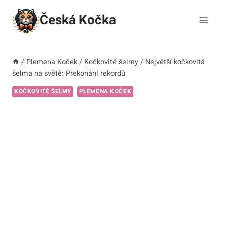
Přeskočit
Česká Kočka
na
obsah
/
Plemena Koček
/
Kočkovité šelmy
/
Největší kočkovitá
šelma na světě: Překonání rekordů
KOČKOVITÉ ŠELMY
PLEMENA KOČEK