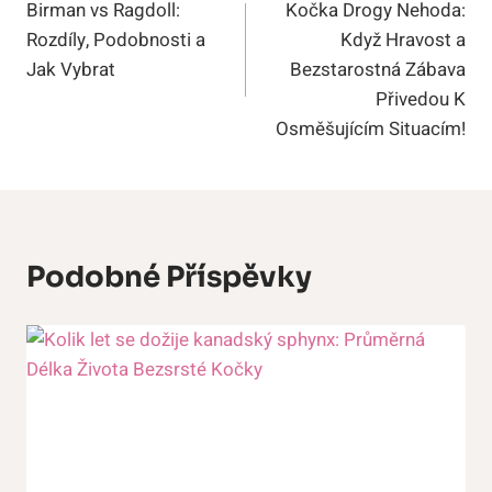
Birman vs Ragdoll:
Kočka Drogy Nehoda:
Pro
Rozdíly, Podobnosti a
Když Hravost a
Příspěvek
Jak Vybrat
Bezstarostná Zábava
Přivedou K
Osměšujícím Situacím!
Podobné Příspěvky