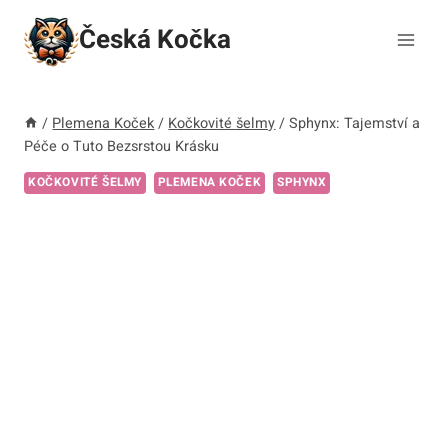
Přeskočit
Česká Kočka
na
obsah
/
Plemena Koček
/
Kočkovité šelmy
/
Sphynx: Tajemství a
Péče o Tuto Bezsrstou Krásku
KOČKOVITÉ ŠELMY
PLEMENA KOČEK
SPHYNX