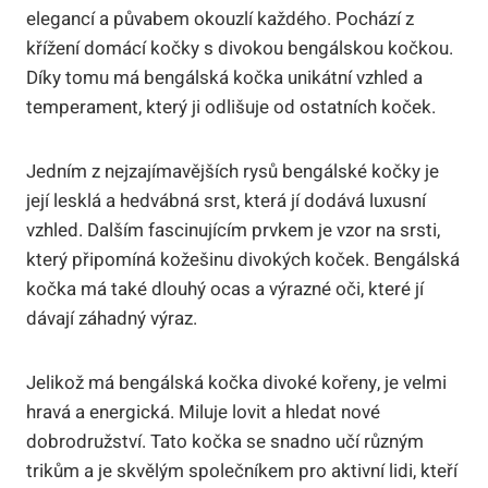
elegancí a půvabem okouzlí každého. Pochází z
křížení domácí kočky s divokou bengálskou kočkou.
Díky tomu má bengálská kočka unikátní vzhled a
temperament, který ji odlišuje od ostatních koček.
Jedním z nejzajímavějších rysů bengálské kočky je
její lesklá a hedvábná srst, která jí dodává luxusní
vzhled. Dalším fascinujícím prvkem je vzor na srsti,
který připomíná kožešinu divokých koček. Bengálská
kočka má také dlouhý ocas a výrazné oči, které jí
dávají záhadný výraz.
Jelikož má bengálská kočka divoké kořeny, je velmi
hravá a energická. Miluje lovit a hledat nové
dobrodružství. Tato kočka se snadno učí různým
trikům a je skvělým společníkem pro aktivní lidi, kteří