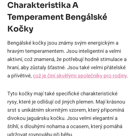
Charakteristika A
Temperament Bengálské
Kočky
Bengálské kočky jsou známy svým energickým a
hravým temperamentem. Jsou inteligentní a velmi
aktivní, což znamená, že potřebují hodně stimulace a
hraní, aby zůstaly šťastné. Jsou také velmi přátelské
a přívětivé,
což je činí skvělými společníky pro rodiny
.
Tyto kočky mají také specifické charakteristické
rysy, které je odlišují od jiných plemen. Mají krásnou
srst s unikátním skvrnitým vzorem, který připomíná
divokou jaguársku kočku. Jsou velmi elegantní a
štíhlí, s dlouhými nohama a ocasem, který pomáhá
udržovat rovnováhu při běhu.