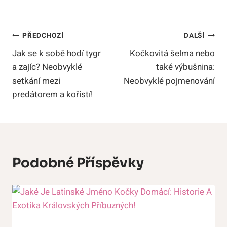
Navigace
PŘEDCHOZÍ
DALŠÍ
Jak se k sobě hodí tygr
Kočkovitá šelma nebo
Pro
a zajíc? Neobvyklé
také výbušnina:
Příspěvek
setkání mezi
Neobvyklé pojmenování
predátorem a kořistí!
Podobné Příspěvky