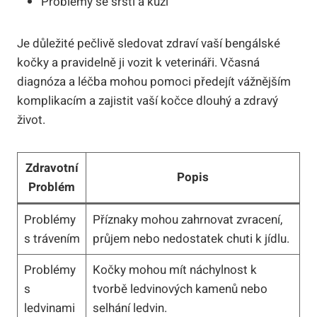
Problémy se srstí a kůží
Je důležité pečlivě sledovat zdraví vaší bengálské
kočky a pravidelně ji vozit k veterináři. Včasná
diagnóza a léčba mohou pomoci předejít vážnějším
komplikacím a zajistit vaší kočce dlouhý a zdravý
život.
Zdravotní
Popis
Problém
Problémy
Příznaky mohou zahrnovat zvracení,
s trávením
průjem nebo nedostatek chuti k jídlu.
Problémy
Kočky mohou mít náchylnost k
s
tvorbě ledvinových kamenů nebo
ledvinami
selhání ledvin.