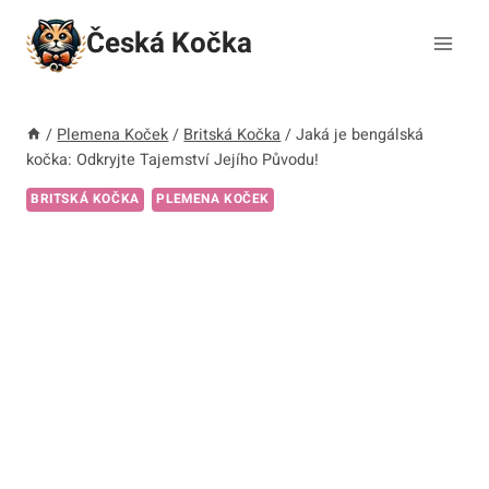
Přeskočit
Česká Kočka
na
obsah
/
Plemena Koček
/
Britská Kočka
/
Jaká je bengálská
kočka: Odkryjte Tajemství Jejího Původu!
BRITSKÁ KOČKA
PLEMENA KOČEK