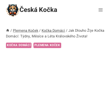
Přeskočit
Česká Kočka
na
obsah
/
Plemena Koček
/
Kočka Domácí
/
Jak Dlouho Žije Kočka
Domácí: Týdny, Měsíce a Léta Královského Života!
KOČKA DOMÁCÍ
PLEMENA KOČEK