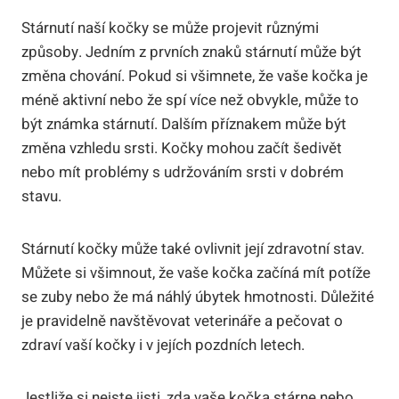
Stárnutí naší kočky se může projevit různými
způsoby. Jedním z prvních znaků stárnutí může být
změna chování. Pokud si všimnete, že vaše kočka je
méně aktivní nebo že spí více než obvykle, může to
být známka stárnutí. Dalším příznakem může být
změna vzhledu srsti. Kočky mohou začít šedivět
nebo mít problémy s udržováním srsti v dobrém
stavu.
Stárnutí kočky může také ovlivnit její zdravotní stav.
Můžete si všimnout, že vaše kočka začíná mít potíže
se zuby nebo že má náhlý úbytek hmotnosti. Důležité
je pravidelně navštěvovat veterináře a pečovat o
zdraví vaší kočky i v jejích pozdních letech.
Jestliže si nejste jisti, zda vaše kočka stárne nebo