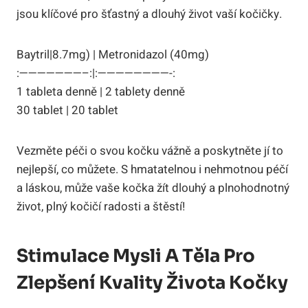
jsou klíčové pro šťastný a dlouhý život vaší kočičky.
Baytril|8.7mg) | Metronidazol (40mg)
:———————–:|:————————-:
1 tableta denně | 2 tablety denně
30 tablet | 20 tablet
Vezměte péči o svou kočku vážně a poskytněte jí to
nejlepší, co můžete. S hmatatelnou i nehmotnou péčí
a láskou, může vaše kočka žít dlouhý a plnohodnotný
život, plný kočičí radosti a štěstí!
Stimulace Mysli A Těla Pro
Zlepšení Kvality Života Kočky