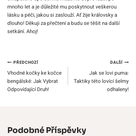
mnoho let a je důležité mu poskytnout veškerou
lásku a péči, jakou si zaslouží. Ať žije královsky a
dlouho! Děkuji za přečtení a budu se těšit na další
setkání. Ahoj!
Navigace
PŘEDCHOZÍ
DALŠÍ
Vhodné kočky ke kočce
Jak se lovi puma:
Pro
bengálské: Jak Vybrat
Taktiky této lovící šelmy
Příspěvek
Odpovídající Druh!
odhaleny!
Podobné Příspěvky