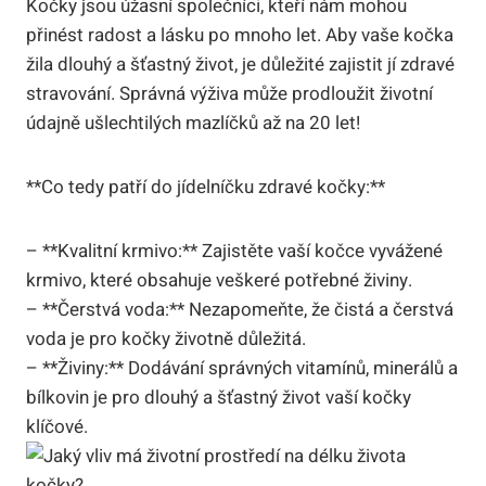
Kočky jsou úžasní společníci, kteří nám mohou
přinést radost a lásku po mnoho let. Aby vaše kočka
žila dlouhý a šťastný život, je důležité zajistit jí zdravé
stravování. Správná výživa může prodloužit životní
údajně ušlechtilých mazlíčků až na 20 let!
**Co tedy patří do jídelníčku zdravé kočky:**
– **Kvalitní krmivo:** Zajistěte vaší kočce vyvážené
krmivo, které obsahuje veškeré potřebné živiny.
– **Čerstvá voda:** Nezapomeňte, že čistá a čerstvá
voda je pro kočky životně důležitá.
– **Živiny:** Dodávání správných vitamínů, minerálů a
bílkovin je pro dlouhý a šťastný život vaší kočky
klíčové.