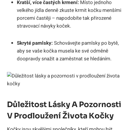
Kratší, více častých krmení:
Místo jednoho
velkého jídla denně zkuste krmit kočku menšími
porcemi častěji – napodobíte tak přirozené
stravovací návyky koček.
Skryté pamlsky:
Schovávejte pamlsky po bytě,
aby se vaše kočka musela ke své odměně
doopravdy snažit a zaměstnat se hledáním.
Důležitost Lásky A Pozornosti
V Prodloužení Života Kočky
Kočky jsou skvělými společníky, kteří mohou být