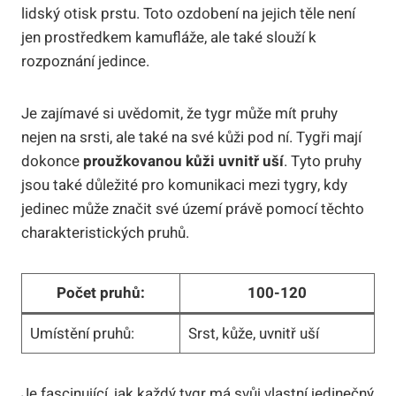
lidský otisk prstu. Toto ozdobení na jejich těle není
jen prostředkem kamufláže, ale také slouží k
rozpoznání jedince.
Je zajímavé si uvědomit, že tygr může mít pruhy
nejen na srsti, ale také na své kůži pod ní. Tygři mají
dokonce
proužkovanou kůži uvnitř uší
. Tyto pruhy
jsou také důležité pro komunikaci mezi tygry, kdy
jedinec může značit své území právě pomocí těchto
charakteristických pruhů.
Počet pruhů:
100-120
Umístění pruhů:
Srst, kůže, uvnitř uší
Je fascinující, jak každý tygr má svůj vlastní jedinečný