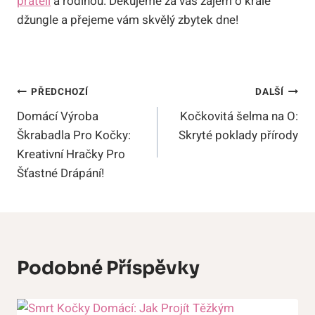
přáteli
a rodinou. Děkujeme za váš zájem o krále
džungle a přejeme vám skvělý zbytek dne!
Navigace
PŘEDCHOZÍ
DALŠÍ
Domácí Výroba
Kočkovitá šelma na O:
Pro
Škrabadla Pro Kočky:
Skryté poklady přírody
Příspěvek
Kreativní Hračky Pro
Šťastné Drápání!
Podobné Příspěvky