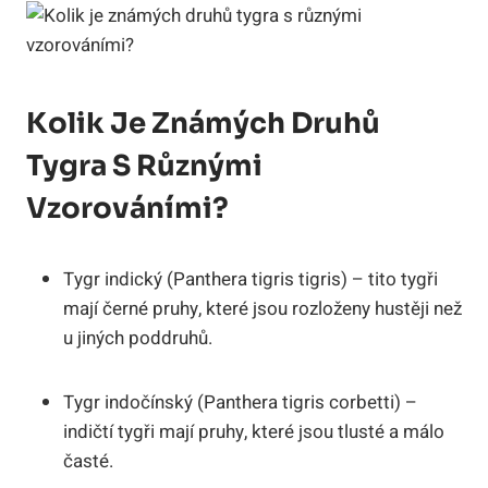
Kolik Je Známých Druhů
Tygra S Různými
Vzorováními?
Tygr indický (Panthera tigris tigris) – tito tygři
mají černé pruhy, které jsou rozloženy hustěji než
u jiných poddruhů.
Tygr indočínský (Panthera tigris corbetti) –
indičtí tygři mají pruhy, které jsou tlusté a málo
časté.