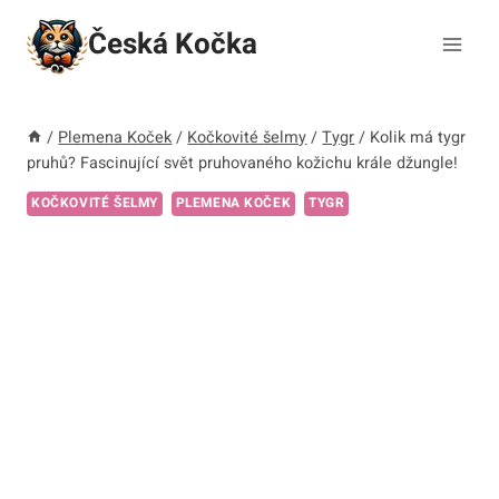
Přeskočit
Česká Kočka
na
obsah
/
Plemena Koček
/
Kočkovité šelmy
/
Tygr
/
Kolik má tygr
pruhů? Fascinující svět pruhovaného kožichu krále džungle!
KOČKOVITÉ ŠELMY
PLEMENA KOČEK
TYGR