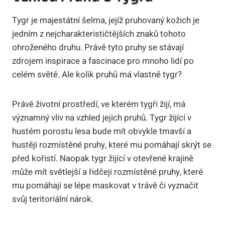
Tygr je majestátní šelma, jejíž pruhovaný kožich je
jedním z nejcharakterističtějších znaků tohoto
ohroženého druhu. Právě tyto pruhy se stávají
zdrojem inspirace a fascinace pro mnoho lidí po
celém světě. Ale kolik pruhů má vlastně tygr?
Právě životní prostředí, ve kterém tygři žijí, má
významný vliv na vzhled jejich pruhů. Tygr žijící v
hustém porostu lesa bude mít obvykle tmavší a
hustěji rozmístěné pruhy, které mu pomáhají skrýt se
před kořistí. Naopak tygr žijící v otevřené krajině
může mít světlejší a řidčeji rozmístěné pruhy, které
mu pomáhají se lépe maskovat v trávě či vyznačit
svůj teritoriální nárok.