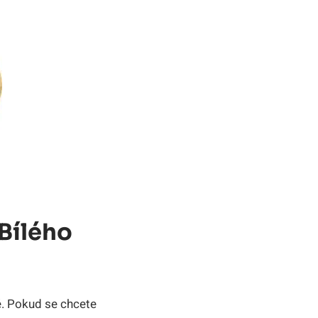
 Bílého
tě.‍ Pokud se chcete