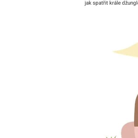
jak spatřit‌ krále⁣ džun