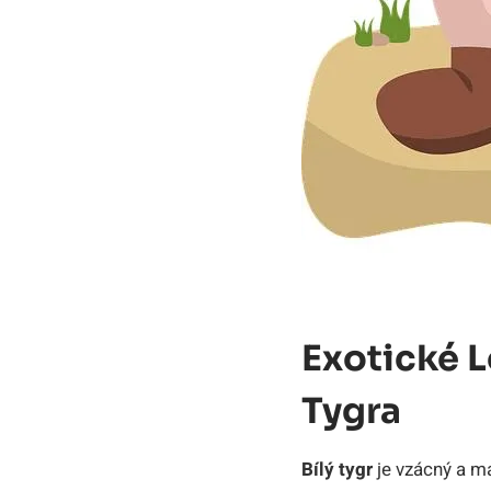
Exotické L
Tygra
Bílý ⁣tygr
‍je vzácný a⁤ m