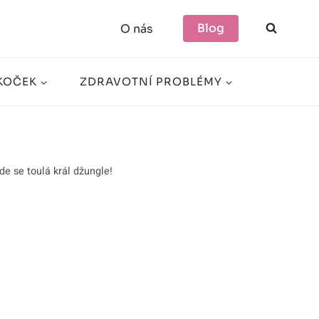
Blog
O nás
KOČEK
ZDRAVOTNÍ PROBLÉMY
de se toulá král džungle!