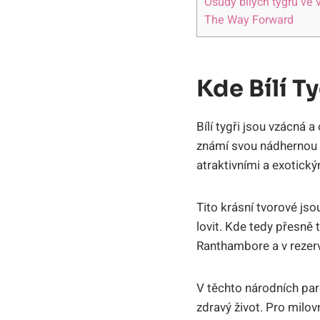
Osudy bílých‍ tygrů ve v
The‍ Way Forward
Kde Bílí T
Bílí ⁤tygři jsou vzácná a
známí svou nádhernou b
atraktivními⁣ a exotický
Tito krásní tvorové ⁣j
‍lovit.‍ Kde tedy přesně‌
Ranthambore ‍a⁤ v⁣ reze
V těchto národních parcíc
zdravý život. Pro milo