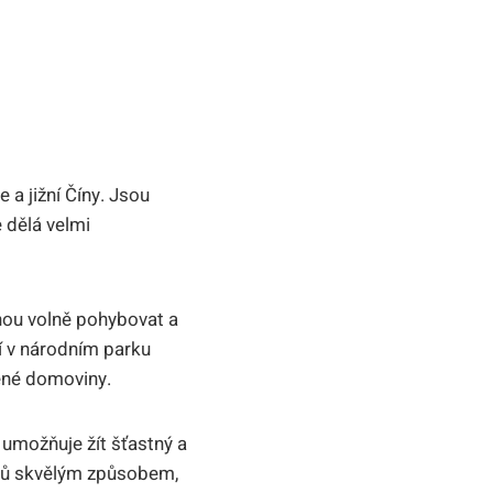
e a jižní Číny.‍ Jsou
 dělá velmi
ohou volně pohybovat a
ejí v ⁤národním parku
zené domoviny.
m ⁢umožňuje žít šťastný a
outů skvělým způsobem,