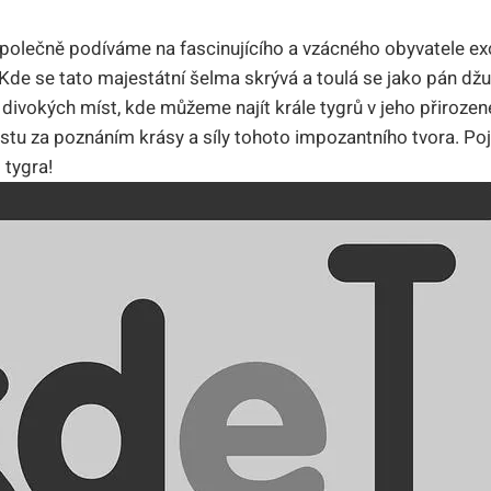
polečně podíváme ⁣na ​fascinujícího ⁢a vzácného obyvatele⁢ e
Kde se‍ tato majestátní ⁢šelma skrývá ⁤a toulá​ se jako pán džu
divokých míst, kde můžeme ⁤najít ⁤krále ⁤tygrů v ​jeho přiro
stu za poznáním krásy a síly tohoto impozantního tvora. Po
 tygra!