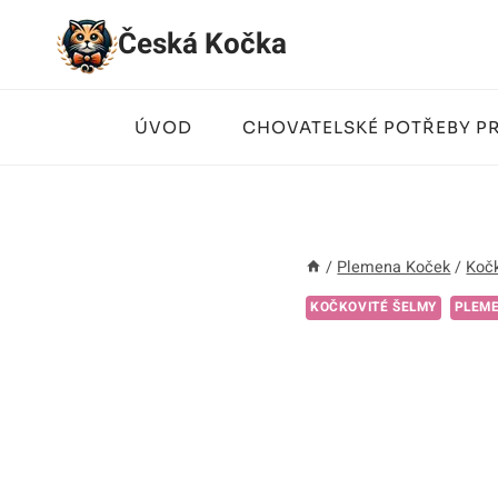
Přeskočit
Česká Kočka
na
obsah
ÚVOD
CHOVATELSKÉ POTŘEBY P
/
Plemena Koček
/
Kočk
KOČKOVITÉ ŠELMY
PLEM