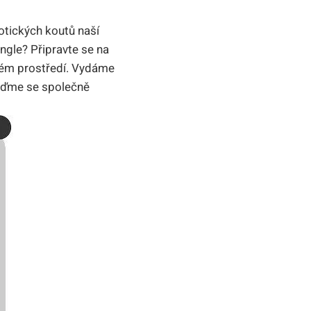
xotických koutů naší
ngle?‍ Připravte se​ na
zeném prostředí. Vydáme
jďme se⁢ společně