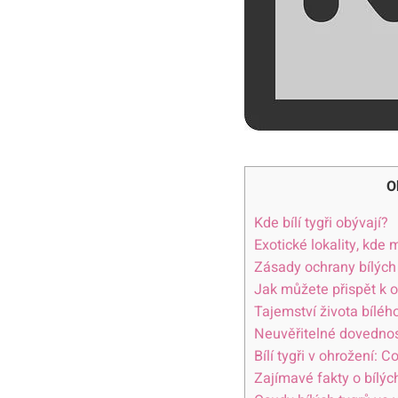
O
Kde bílí tygři obývají?
Exotické lokality, kde⁣ 
Zásady ochrany bílých
Jak můžete přispět k⁢ 
Tajemství​ života bíléh
Neuvěřitelné‌ dovednost
Bílí tygři ⁣v ohrožení:
Zajímavé fakty o bílých