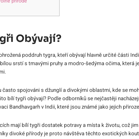
olné⁣ přírodě
ygři Obývají?
‌ ohrožená poddruh tygra, ⁢kteří ⁢obývají hlavně určité​ části Indi
ílou‌ srstí​ s tmavými pruhy a modro-šedýma očima, která je
mi.
sou často spojováni s džunglí a divokými oblastmi, kde​ se m
 tito bílí tygři ⁤obývají? Podle odborníků ‌se ⁢nejčastěji nacház
rvaci Bandhavgarh v Indii, které jsou‍ známé jako jejich přiro
h ⁢mají bílí‌ tygři dostatek potravy⁤ a⁢ místa k⁤ životu,⁢ což ji
vníky divoké ‌přírody je ⁢proto návštěva těchto exotických k