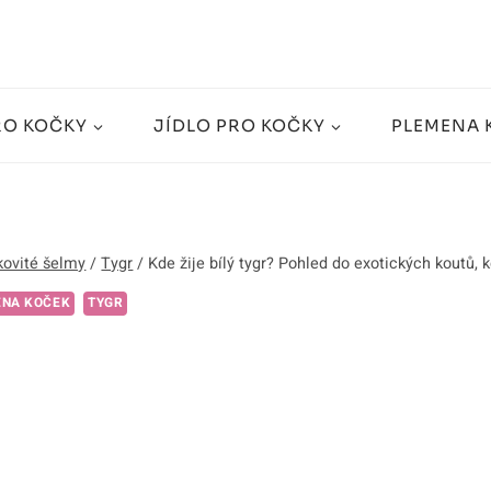
RO KOČKY
JÍDLO PRO KOČKY
PLEMENA 
ovité šelmy
/
Tygr
/
Kde žije bílý tygr? Pohled do exotických koutů, k
ENA KOČEK
TYGR