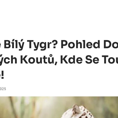
 Bílý Tygr? Pohled D
ých Koutů, Kde Se Tou
!
2025