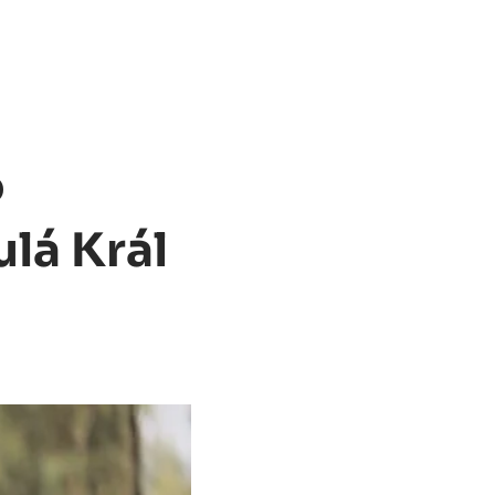
o
lá Král