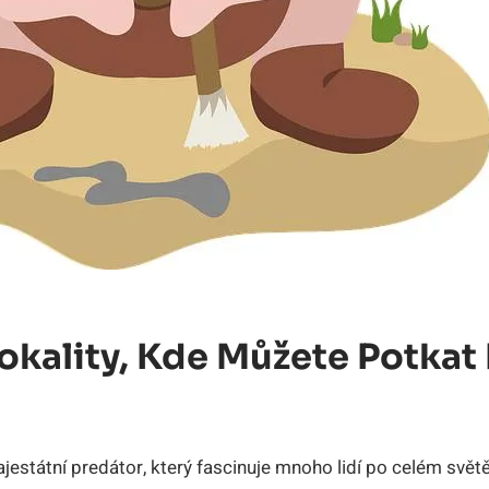
okality, Kde⁣ Můžete ⁣potkat
ajestátní‌ predátor, ⁤který fascinuje mnoho lidí po⁤ celém svě