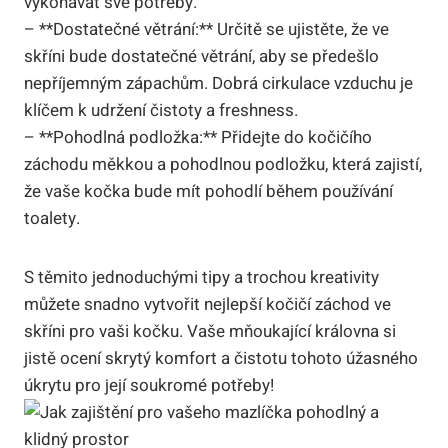
vykonávat své potřeby.
– **Dostatečné větrání:** Určitě se ujistěte, že ve
skříni bude dostatečné větrání, aby se předešlo
nepříjemným zápachům. Dobrá cirkulace vzduchu je
klíčem k udržení čistoty a freshness.
– **Pohodlná podložka:** Přidejte do kočičího
záchodu měkkou a pohodlnou podložku, která zajistí,
že vaše kočka bude mít pohodlí během používání
toalety.
S těmito jednoduchými tipy a trochou kreativity
můžete snadno vytvořit nejlepší kočičí záchod ve
skříni pro vaši kočku. Vaše mňoukající královna si
jistě ocení skrytý komfort a čistotu tohoto úžasného
úkrytu pro její soukromé potřeby!