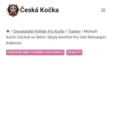
Přeskočit
Česká Kočka
na
obsah
/
Chovatelské Potřeby Pro Kočky
/
Toalety
/
Nejlepší
Kočičí Záchod ve Skříni: Skrytý Komfort Pro Vaši Mňoukající
Královnu!
CHOVATELSKÉ POTŘEBY PRO KOČKY
TOALETY