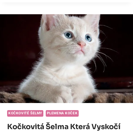
SILNĚJŠÍ,
LEV
NEBO
TYGR?
SROVNÁNÍ
SÍLY
MEZI
DVĚMA
KRÁLI!
KOČKOVITÉ ŠELMY
PLEMENA KOČEK
Kočkovitá Šelma Která Vyskočí