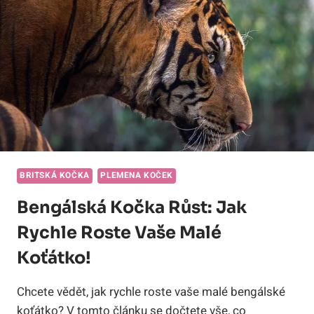
O
RYCHLOSTI
TÉTO
ŠELMY!
BRITSKÁ KOČKA
PLEMENA KOČEK
Bengálská Kočka Růst: Jak
Rychle Roste Vaše Malé
Koťátko!
Chcete vědět, jak rychle roste vaše malé bengálské
koťátko? V tomto článku se dočtete vše, co