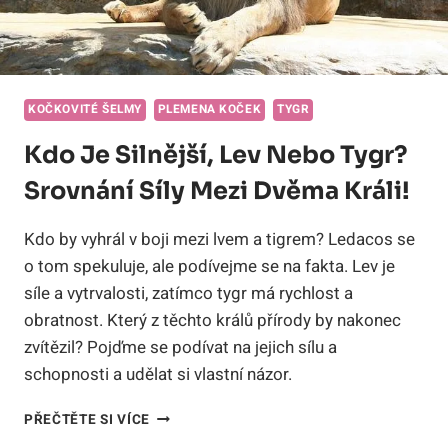
KOČKOVITÉ ŠELMY
PLEMENA KOČEK
TYGR
Kdo Je Silnější, Lev Nebo Tygr?
Srovnání Síly Mezi Dvěma Králi!
Kdo by vyhrál v boji mezi lvem a tigrem? Ledacos se
o tom spekuluje, ale podívejme se na fakta. Lev je
síle a vytrvalosti, zatímco tygr má rychlost a
obratnost. Který z těchto králů přírody by nakonec
zvítězil? Pojďme se podívat na jejich sílu a
schopnosti a udělat si vlastní názor.
KDO
PŘEČTĚTE SI VÍCE
JE