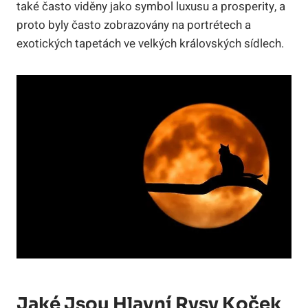
také často viděny jako symbol luxusu a prosperity, a
proto byly často zobrazovány na portrétech a
exotických tapetách ve velkých královských sídlech.
Jaké Jsou Hlavní Rysy Koček