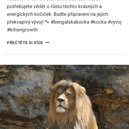
potřebujete vědět o růstu těchto krásných a
energických kočiček. Buďte připraveni na jejich
překvapivý vývoj! 🐾 #bengalskakocka #kocka #vyvoj
#kittengrowth
BENGÁLSKÁ
PŘEČTĚTE SI VÍCE
KOČKA
RŮST:
JAK
RYCHLE
ROSTE
VAŠE
MALÉ
KOŤÁTKO!