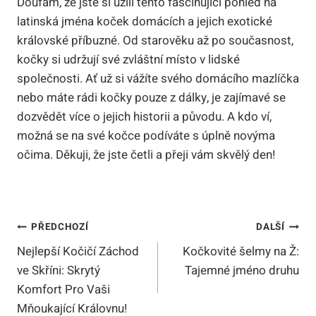
Doufám, že jste si užili tento fascinující pohled na
latinská jména koček domácích a jejich exotické
královské příbuzné. Od starověku až po současnost,
kočky si udržují své zvláštní místo v lidské
společnosti. Ať už si vážíte svého domácího mazlíčka
nebo máte rádi kočky pouze z dálky, je zajímavé se
dozvědět více o jejich historii a původu. A kdo ví,
možná se na své kočce podíváte s úplně novýma
očima. Děkuji, že jste četli a přeji vám skvělý den!
Navigace
PŘEDCHOZÍ
DALŠÍ
Nejlepší Kočičí Záchod
Kočkovité šelmy na Ž:
Pro
ve Skříni: Skrytý
Tajemné jméno druhu
Příspěvek
Komfort Pro Vaši
Mňoukající Královnu!