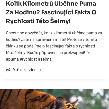
Kolik Kilometrů Uběhne Puma
Za Hodinu? Fascinující Fakta O
Rychlosti Této Šelmy!
Chcete se dozvědět, kolik kilometrů uběhne puma za
hodinu? Jste na správném místě! Protože v tomto
článku se podělíme o fascinující fakta o rychlosti
této šelmy. Buďte připraveni na překvapení! 🐾
#puma #rychlost #šelma
KOLIK
PŘEČTĚTE SI VÍCE
KILOMETRŮ
UBĚHNE
PUMA
ZA
HODINU?
FASCINUJÍCÍ
FAKTA