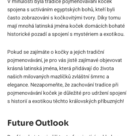
V minulosti byla tradice pojmenovávání koček
spojena s uctíváním egyptských bohů, kteří byli
často zobrazováni s kočkovitými tvory. Díky tomu
mají mnohá latinská jména koček domácích bohaté
historické pozadí a spojení s mystériem a exotikou.
Pokud se zajímáte o kočky a jejich tradiční
pojmenovávání, je pro vás jistě zajímavé objevovat
krásná latinská jména, která přidávají do života
našich milovaných mazlíčků zvláštní šmrnc a
elegance. Nezapomeňte, že zachování tradice při
pojmenovávání koček je důležité pro udržení spojení
s historií a exotikou těchto královských příbuzných!
Future Outlook