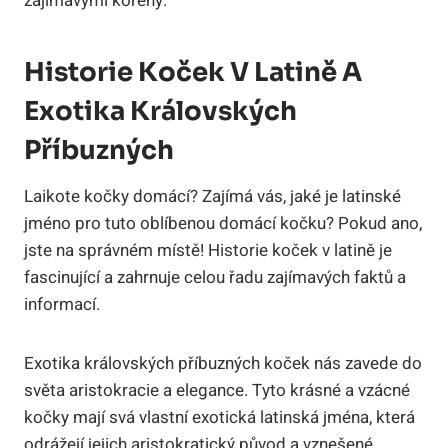
zajímavými kořeny.
Historie Koček V Latině A
Exotika Královských
Příbuzných
Laikote kočky domácí? Zajímá vás, jaké je latinské
jméno pro tuto oblíbenou domácí kočku? Pokud ano,
jste na správném místě! Historie koček v latině je
fascinující a zahrnuje celou řadu zajímavých faktů a
informací.
Exotika královských příbuzných koček nás zavede do
světa aristokracie a elegance. Tyto krásné a vzácné
kočky mají svá vlastní exotická latinská jména, která
odrážejí jejich aristokratický původ a vznešené