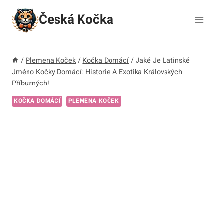
Přeskočit
Česká Kočka
na
obsah
/
Plemena Koček
/
Kočka Domácí
/
Jaké Je Latinské
Jméno Kočky Domácí: Historie A Exotika Královských
Příbuzných!
KOČKA DOMÁCÍ
PLEMENA KOČEK