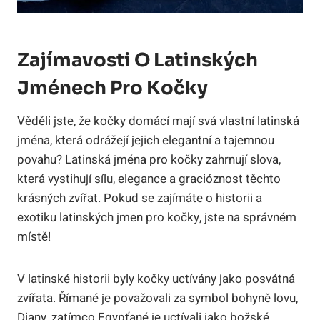
Zajímavosti O Latinských
Jménech Pro Kočky
Věděli jste, že kočky domácí mají svá vlastní latinská
jména, která odrážejí jejich elegantní a tajemnou
povahu? Latinská jména pro kočky zahrnují slova,
která vystihují sílu, elegance a gracióznost těchto
krásných zvířat. Pokud se zajímáte o historii a
exotiku latinských jmen pro kočky, jste na správném
místě!
V latinské historii byly kočky uctívány jako posvátná
zvířata. Římané je považovali za symbol bohyně lovu,
Diany, zatímco Egypťané je uctívali jako božské