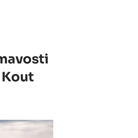
ímavosti
 Kout