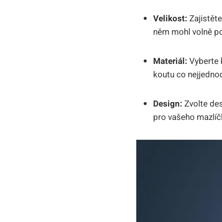
Velikost:
Zajistěte
něm mohl volně po
Materiál:
Vyberte⁣ k
koutu ⁤co nejjedno
Design:
Zvolte des
pro vašeho mazlíč