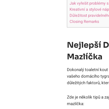
Jak‍ vyřešit problémy
Kreativní ⁢a stylové ná
Důležitost pravidelného
Closing Remarks
Nejlepší 
Mazlíčka
Dokonalý toaletní kout 
vašeho domácího tygra.
důležitých faktorů, kte
Zde je několik tipů a z
mazlíčka: