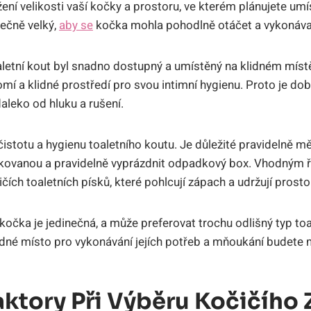
ní velikosti vaší kočky a prostoru, ve kterém ‌plánujete umíst
ečně ⁢velký,⁤
aby se
kočka mohla pohodlně otáčet a vykonáva
toaletní kout byl snadno ‍dostupný a ‍umístěný na klidném míst
mí a klidné prostředí pro svou intimní hygienu. ⁣Proto je dob
daleko od hluku a rušení.
stotu a‍ hygienu toaletního koutu. Je důležité pravidelně mě
nfikovanou a pravidelně vyprázdnit​ odpadkový box.⁤ Vhodným
čích ‍toaletních písků, ‍které pohlcují zápach a udržují prosto
 ​kočka je jedinečná, a může preferovat trochu odlišný typ‌ toa
lidné ⁣místo pro vykonávání jejích potřeb a mňoukání budete ‍
aktory Při Výběru Kočičího