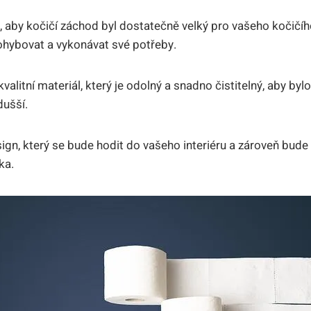
, aby kočičí záchod‍ byl dostatečně velký pro vašeho ‍kočičíh
hybovat a vykonávat své potřeby.
valitní materiál, který⁤ je odolný a ⁢snadno čistitelný, aby ⁤by
dušší.
ign, který se bude hodit do vašeho⁣ interiéru a zároveň bud
ka.