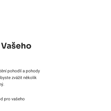
o Vašeho
štění pohodlí a pohody
byste zvážit několik
ný.
hod pro vašeho