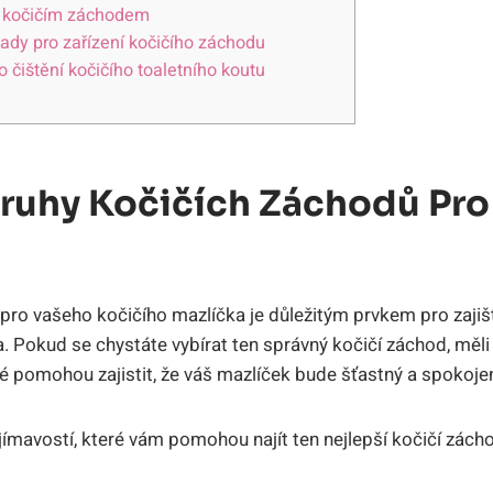
 s kočičím záchodem
pady pro‍ zařízení kočičího záchodu
 čištění kočičího toaletního‌ koutu
Druhy Kočičích Záchodů Pr
pro vašeho​ kočičího mazlíčka je‌ důležitým‍ prvkem pro zaji
 Pokud ‌se chystáte vybírat ten správný kočičí záchod, měli 
ré pomohou zajistit,‌ že‍ váš mazlíček bude ⁢šťastný a spokoje
ajímavostí, které vám pomohou najít ten nejlepší kočičí zác