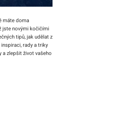
ně⁤ máte doma
už jste novými kočičími
čných tipů, jak udělat z
nspiraci, rady a triky
 a zlepšit ​život vašeho