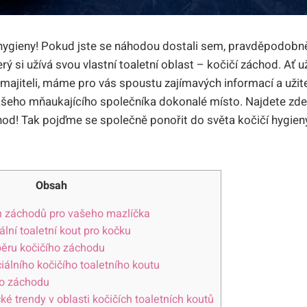
čí‍ hygieny! Pokud jste⁤ se náhodou dostali sem, pravděpodob
erý si užívá svou vlastní toaletní oblast – kočičí záchod. Ať 
ajiteli, máme pro vás spoustu zajímavých informací a ‌užite
ašeho mňaukajícího‍ společníka‌ dokonalé místo. Najdete zde i
hod! Tak⁢ pojďme se společně ponořit do světa‌ kočičí⁢ hygieny⁣
Obsah
ch záchodů pro vašeho mazlíčka
ální toaletní ⁢kout pro kočku
ýběru kočičího záchodu
ciálního kočičího toaletního koutu
o⁤ záchodu
é trendy v ⁢oblasti⁤ kočičích toaletních koutů