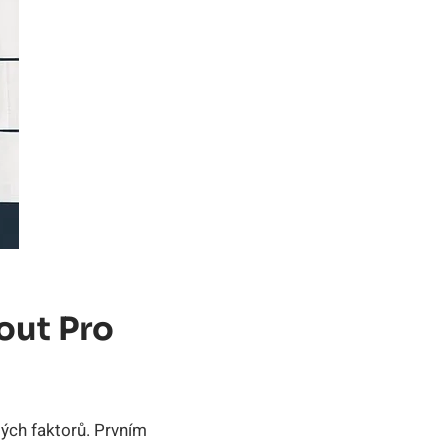
kout Pro
ých‍ faktorů. ⁤Prvním