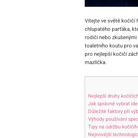
Vítejte ve⁣ světě koči
chlupatého​ parťáka, ⁤kt
rodiči nebo zkušenými m
toaletního koutu⁢ pro v
pro nejlepší ⁤kočičí zác
mazlíčka.
Nejlepší druhy kočičí
Jak správně​ vybrat ide
Důležité faktory při v
Výhody​ používání ⁤spe
Tipy na údržbu kočičíh
Nejnovější technologick