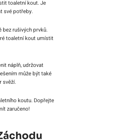
it⁣ toaletní kout. Je
t své potřeby.
ě bez rušivých prvků.​
ré toaletní kout umístit
nit náplň, udržovat
 řešením může být také
r svěží.
letního koutu. ⁢Dopřejte
mít zaručeno!
 Záchodu