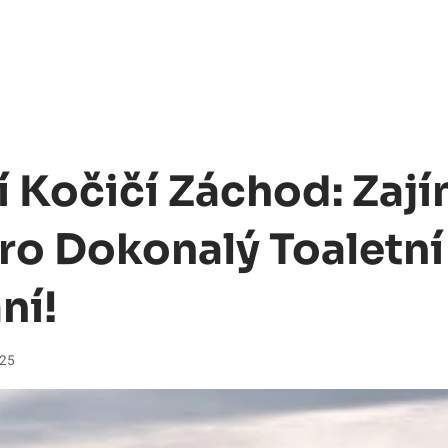
í Kočičí Záchod: Zaj
Pro Dokonalý Toaletní
ní!
025