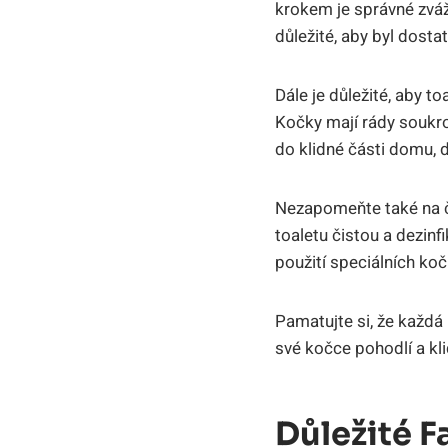
krokem je správné zváže
důležité,​ aby byl dostat
Dále je ⁢důležité,⁢ aby 
Kočky mají rády⁣ soukro
do klidné‌ části⁢ domu, 
Nezapomeňte ⁣také na či
toaletu čistou a ‍dezi
použití speciálních koči
Pamatujte si, že⁢ každá
⁣své kočce​ pohodlí a k
Důležité F