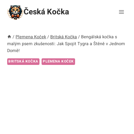
Přeskočit
Česká Kočka
na
obsah
/
Plemena Koček
/
Britská Kočka
/
Bengálská kočka s
malým psem zkušenosti: Jak Spojit Tygra a Štěně v Jednom
Domě!
BRITSKÁ KOČKA
PLEMENA KOČEK