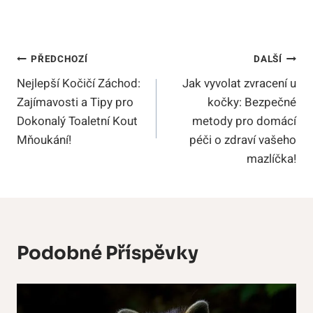
Navigace
PŘEDCHOZÍ
DALŠÍ
Nejlepší Kočičí Záchod:
Jak vyvolat zvracení u
Pro
Zajímavosti a Tipy pro
kočky: Bezpečné
Příspěvek
Dokonalý Toaletní Kout
metody pro domácí
Mňoukání!
péči o zdraví vašeho
mazlíčka!
Podobné Příspěvky