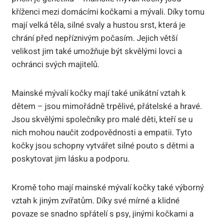
kříženci mezi domácími kočkami a mývali. Díky tomu
mají velká těla, silné svaly a hustou srst, která je
chrání před nepříznivým počasím. Jejich větší
velikost jim také umožňuje být skvělými lovci a
ochránci svých majitelů.
Mainské mývalí kočky mají také unikátní vztah k
dětem – jsou mimořádně trpělivé, přátelské a hravé.
Jsou skvělými společníky pro malé děti, kteří se u
nich mohou naučit zodpovědnosti a empatii. Tyto
kočky jsou schopny vytvářet silné pouto s dětmi a
poskytovat jim lásku a podporu.
Kromě toho mají mainské mývalí kočky také výborný
vztah k jiným zvířatům. Díky své mírné a klidné
povaze se snadno spřátelí s psy, jinými kočkami a