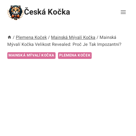
Přeskočit
Česká Kočka
na
obsah
/
Plemena Koček
/
Mainská Mývalí Kočka
/
Mainská
Mývalí Kočka Velikost Revealed: Proč Je Tak Impozantní?
MAINSKÁ MÝVALÍ KOČKA
PLEMENA KOČEK