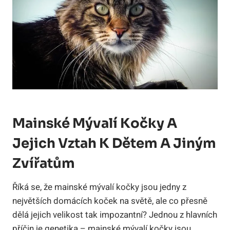
Mainské Mývalí Kočky A
Jejich Vztah K Dětem A Jiným
Zvířatům
Říká se, že mainské mývalí kočky jsou jedny z
největších domácích koček na světě, ale co přesně
dělá jejich velikost tak impozantní? Jednou z hlavních
příčin je genetika – mainské mývalí kočky jsou