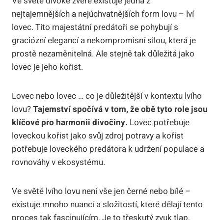
Ve světě divoké zvěře existuje jedna z
nejtajemnějších a nejúchvatnějších form lovu – lví
lovec. Tito majestátní predátoři se pohybují s
graciózní elegancí a nekompromisní silou, která je
prostě nezaměnitelná. Ale stejně tak důležitá jako
lovec je jeho kořist.
Lovec nebo lovec … co je důležitější v kontextu lvího
lovu?
Tajemství spočívá v tom, že obě tyto role jsou
klíčové pro harmonii divočiny.
Lovec potřebuje
loveckou kořist jako svůj zdroj potravy a kořist
potřebuje loveckého predátora k udržení populace a
rovnováhy v ekosystému.
Ve světě lvího lovu není vše jen černé nebo bílé –
existuje mnoho nuancí a složitostí, které dělají tento
proces tak fascinujícím. Je to třeskutý zvuk tlap,