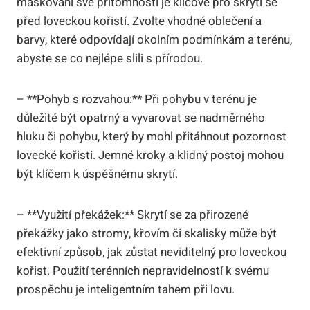
maskování své přítomnosti je klíčové pro skrytí se
před loveckou kořistí. Zvolte vhodné oblečení a
barvy, které odpovídají okolním podmínkám a terénu,
abyste se co nejlépe slili s přírodou.
– **Pohyb s rozvahou:** Při pohybu v terénu je
důležité být opatrný a vyvarovat se nadměrného
hluku či pohybu, který by mohl přitáhnout pozornost
lovecké kořisti. Jemné kroky a klidný postoj mohou
být klíčem k úspěšnému skrytí.
– **Využití překážek:** Skrytí se za přirozené
překážky jako stromy, křovím či skalisky může být
efektivní způsob, jak zůstat neviditelný pro loveckou
kořist. Použití terénních nepravidelností k svému
prospěchu je inteligentním tahem při lovu.