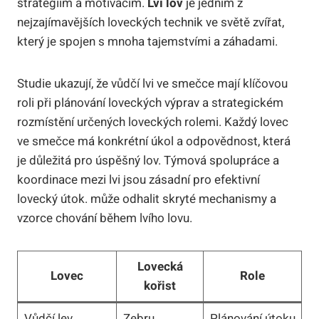
strategiím a motivacím.
Lví lov
je jedním z
nejzajímavějších loveckých technik ve světě zvířat,
který je spojen s mnoha tajemstvími a záhadami.
Studie ukazují, že vůdčí lvi ve smečce mají klíčovou
roli při plánování loveckých výprav a strategickém
rozmístění určených loveckých rolemi. Každý lovec
ve smečce má konkrétní úkol a odpovědnost, která
je důležitá pro úspěšný lov. Týmová spolupráce a
koordinace mezi lvi jsou zásadní pro efektivní
lovecký útok.
může odhalit skryté mechanismy a
vzorce chování během lvího lovu.
Lovecká
Lovec
Role
kořist
Vůdčí lev
Zebru
Plánování útoku