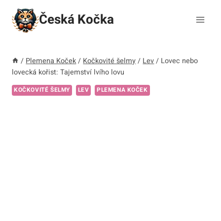
Přeskočit
Česká Kočka
na
obsah
/
Plemena Koček
/
Kočkovité šelmy
/
Lev
/
Lovec nebo
lovecká kořist: Tajemství lvího lovu
KOČKOVITÉ ŠELMY
LEV
PLEMENA KOČEK