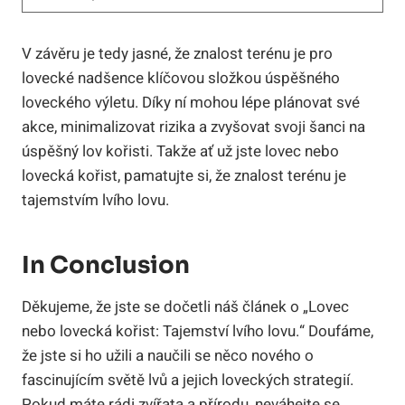
V závěru je tedy jasné, že znalost terénu je pro
lovecké nadšence klíčovou složkou úspěšného
loveckého výletu. Díky ní mohou lépe plánovat své
akce, minimalizovat rizika a zvyšovat svoji šanci na
úspěšný lov kořisti. Takže ať už jste lovec nebo
lovecká kořist, pamatujte si, že znalost terénu je
tajemstvím lvího lovu.
In Conclusion
Děkujeme, že jste se dočetli náš článek o „Lovec
nebo lovecká kořist: Tajemství lvího lovu.“ Doufáme,
že jste si ho užili a naučili se něco nového o
fascinujícím světě lvů a jejich loveckých strategií.
Pokud máte rádi zvířata a přírodu, neváhejte se