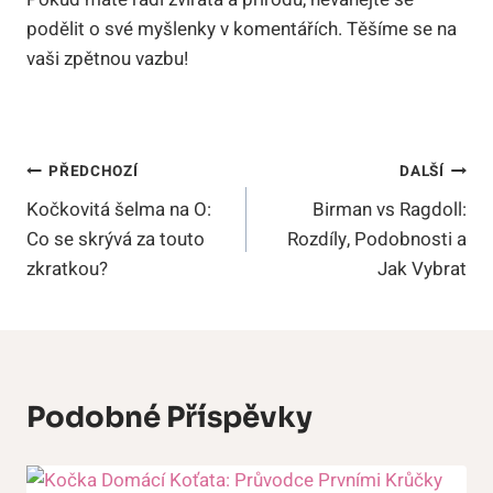
podělit o své myšlenky v komentářích. Těšíme se na
vaši zpětnou vazbu!
Navigace
PŘEDCHOZÍ
DALŠÍ
Kočkovitá šelma na O:
Birman vs Ragdoll:
Pro
Co se skrývá za touto
Rozdíly, Podobnosti a
Příspěvek
zkratkou?
Jak Vybrat
Podobné Příspěvky