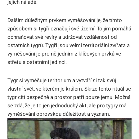
jejich náladě.
Dalším důležitým prvkem vyměšování je, že tímto
způsobem si tygři označují své území. To jim pomáhá
ochraňovat své revíry a udržovat vzdálenost od
ostatních tygrů. Tygři jsou velmi territoriální zvířata a
vyměšování je pro ně jedním z klíčových prvků ve
střetu s ostatními jedinci.
Tygr si vyměšuje teritorium a vytváří si tak svůj
vlastní svět, ve kterém je králem. Skrze tento rituál se
tygr cítí bezpečně a prostor patří pouze jemu. Možná
se zdá, že je to jen jednoduchý akt, ale pro tygry má
vyměšování obrovskou důležitost a význam.