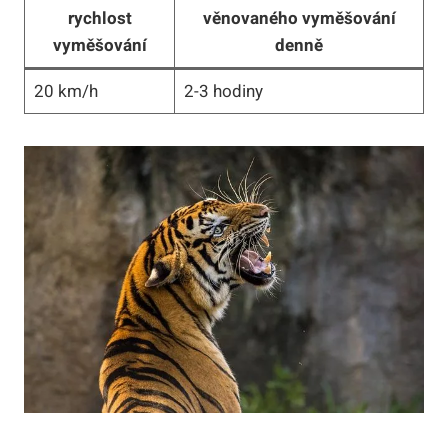
rychlost
věnovaného vyměšování
vyměšování
denně
20 km/h
2-3 hodiny