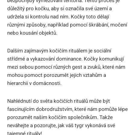
bezpochyby vymezování teritoria. Tento proces je
důležitý pro kočku, aby si označila své území a
udržela si kontrolu nad ním. Kočky toto dělají
různými způsoby, například pomocí škrábání, močení
nebo kousání objektů.
Dalším zajímavým kočičím rituálem je sociální
střídmé a vykazování dominance. Kočky komunikují
mezi sebou pomocí různých gest a zvuků, které nám
mohou pomoct porozumět jejich vztahům a
hierarchii v domácnosti.
Nahlédnutí do světa kočičích rituálů může být
fascinujícím dobrodružstvím, které nám pomůže lépe
porozumět našim kočičím společníkům. Takže
neváhejte a pozorujte, jak váš tygr vykonává své
tajemné rituály!