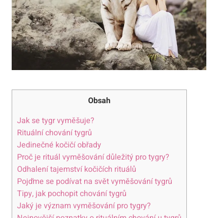
Obsah
Jak se tygr vyměšuje?
Rituální chování tygrů
Jedinečné kočičí obřady
Proč je rituál vyměšování důležitý pro tygry?
Odhalení tajemství kočičích rituálů
Pojďme se podívat na svět vyměšování tygrů
Tipy, jak pochopit chování tygrů
Jaký je význam vyměšování pro tygry?
Nejnovější poznatky o rituálním chování u tygrů