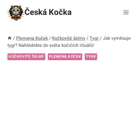
Přeskočit
Česká Kočka
na
obsah
/
Plemena Koček
/
Kočkovité šelmy
/
Tygr
/
Jak vyměsuje
tygr? Nahlédněte do světa kočičích rituálů!
KOČKOVITÉ ŠELMY
PLEMENA KOČEK
TYGR