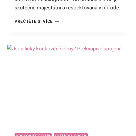
skutečně majestátní a respektovaná v přírodě.
HMOTNOST
PŘEČTĚTE SI VÍCE
AMERICKÉ
PUMY:
KOLIK
VÁŽÍ
TATO
IMPOZANTNÍ
ŠELMA?