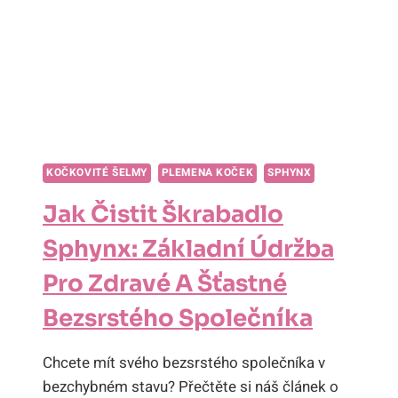
STOJÍ
TO
ZA
ZVÁŽENÍ!
KOČKOVITÉ ŠELMY
PLEMENA KOČEK
SPHYNX
Jak Čistit Škrabadlo
Sphynx: Základní Údržba
Pro Zdravé A Šťastné
Bezsrstého Společníka
Chcete mít svého bezsrstého společníka v
bezchybném stavu? Přečtěte si náš článek o