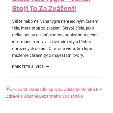
Stojí To Za Zvážení!
Věřte nebo ne, váha tygra není jediným číslem
těla, které stojí za zvážení. Skryté čísla, jako
délka ocasu a zubů, mohou poskytnout cenné
informace o zdraví a životním stylu těchto
ohrožených šelem. Čím více víme, tím lépe
můžeme chránit tyto majestátní tvory.
KOLIK
PŘEČTĚTE SI VÍCE
VÁŽÍ
TYGR?
SKRYTÉ
ČÍSLA
TĚLA
TYGRA
–
VĚŘTE,