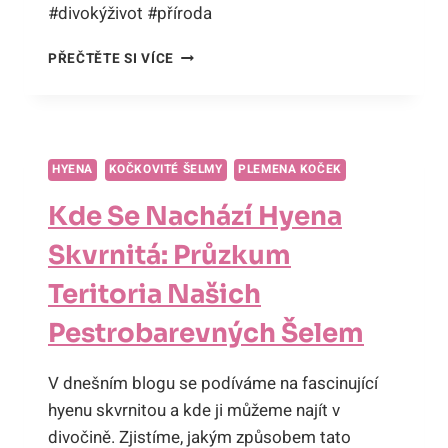
#divokýživot #příroda
KDE
PŘEČTĚTE SI VÍCE
PŘIROZENĚ
ŽIJE
TYGR?
CESTA
PO
HYENA
KOČKOVITÉ ŠELMY
PLEMENA KOČEK
STOPÁCH
TYGRA
Kde Se Nachází Hyena
V
JEHO
Skvrnitá: Průzkum
DIVOKÉM
DOMOVĚ!
Teritoria Našich
Pestrobarevných Šelem
V dnešním blogu se podíváme na fascinující
hyenu skvrnitou a kde ji můžeme najít v
divočině. Zjistíme, jakým způsobem tato