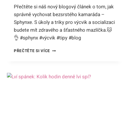
Přečtěte si náš nový blogový článek o tom, jak
správně vychovat bezsrstého kamaráda –
Sphynxe. S úkoly a triky pro výcvik a socializaci
budete mít zdravého a šťastného mazlíčka.🐱
👌 #sphynx #výcvik #tipy #blog
JAK
PŘEČTĚTE SI VÍCE
VYCHOVAT
SPHYNX:
TIPY
A
TRIKY
PRO
VÝCVIK
A
SOCIALIZACI
BEZSRSTÉHO
KAMARÁDA