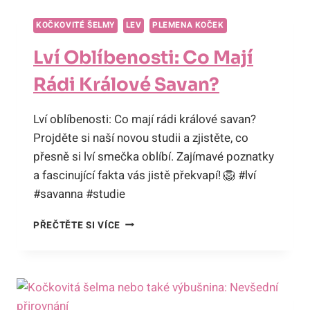
TIPY
PRO
KOČKOVITÉ ŠELMY
LEV
PLEMENA KOČEK
ŠETRNÉ
A
Lví Oblíbenosti: Co Mají
POZITIVNÍ
ZKUŠENOSTI
Rádi Králové Savan?
Lví oblíbenosti: Co mají rádi králové savan?
Projděte si naší novou studii a zjistěte, co
přesně si lví smečka oblíbí. Zajímavé poznatky
a fascinující fakta vás jistě překvapí! 🦁 #lví
#savanna #studie
LVÍ
PŘEČTĚTE SI VÍCE
OBLÍBENOSTI:
CO
MAJÍ
RÁDI
KRÁLOVÉ
SAVAN?