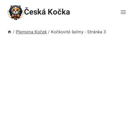
Přeskočit
Česká Kočka
na
obsah
/
Plemena Koček
/
Kočkovité šelmy
- Stránka 3