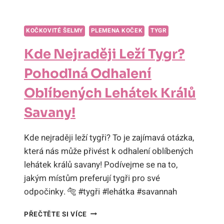
KOČKOVITÉ ŠELMY
PLEMENA KOČEK
TYGR
Kde Nejraději Leží Tygr?
Pohodlná Odhalení
Oblíbených Lehátek Králů
Savany!
Kde nejraději leží tygři? To je zajímavá otázka,
která nás může přivést k odhalení oblíbených
lehátek králů savany! Podívejme se na to,
jakým místům preferují tygři pro své
odpočinky. 🐅 #tygři #lehátka #savannah
KDE
PŘEČTĚTE SI VÍCE
NEJRADĚJI