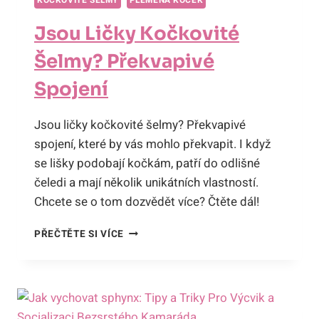
KOČKOVITÉ ŠELMY
PLEMENA KOČEK
Jsou Ličky Kočkovité
Šelmy? Překvapivé
Spojení
Jsou ličky kočkovité šelmy? Překvapivé
spojení, které by vás mohlo překvapit. I když
se lišky podobají kočkám, patří do odlišné
čeledi a mají několik unikátních vlastností.
Chcete se o tom dozvědět více? Čtěte dál!
JSOU
PŘEČTĚTE SI VÍCE
LIČKY
KOČKOVITÉ
ŠELMY?
PŘEKVAPIVÉ
SPOJENÍ