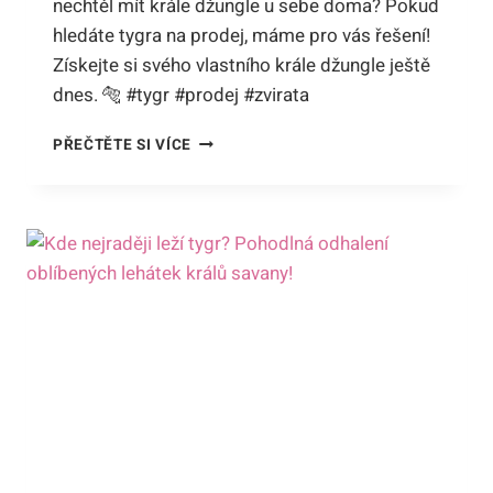
nechtěl mít krále džungle u sebe doma? Pokud
hledáte tygra na prodej, máme pro vás řešení!
Získejte si svého vlastního krále džungle ještě
dnes. 🐅 #tygr #prodej #zvirata
TYGR
PŘEČTĚTE SI VÍCE
PRODEJ:
ZÍSKEJTE
SVÉHO
VLASTNÍHO
KRÁLE
DŽUNGLE!