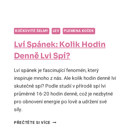
KOČKOVITÉ ŠELMY
LEV
PLEMENA KOČEK
Lví Spánek: Kolik Hodin
Denně Lvi Spí?
Lví spánek je fascinující fenomén, který
inspiruje mnoho z nás. Ale kolik hodin denně lvi
skutečně spí? Podle studií v přírodě spí lvi
průměrně 16-20 hodin denně, což je nezbytné
pro obnovení energie po lově a udržení své
síly.
LVÍ
PŘEČTĚTE SI VÍCE
SPÁNEK: