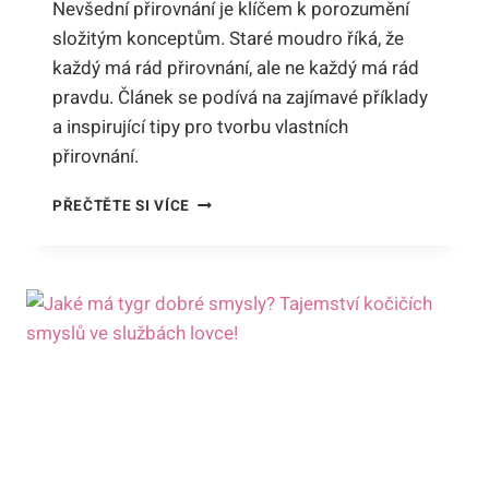
Nevšední přirovnání je klíčem k porozumění
složitým konceptům. Staré moudro říká, že
každý má rád přirovnání, ale ne každý má rád
pravdu. Článek se podívá na zajímavé příklady
a inspirující tipy pro tvorbu vlastních
přirovnání.
KOČKOVITÁ
PŘEČTĚTE SI VÍCE
ŠELMA
NEBO
TAKÉ
VÝBUŠNINA:
NEVŠEDNÍ
PŘIROVNÁNÍ