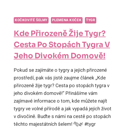
KOČKOVITÉ ŠELMY
PLEMENA KOČEK
TYGR
Kde Přirozeně Žije Tygr?
Cesta Po Stopách Tygra V
Jeho Divokém Domově!
Pokud se zajímáte o tygry a jejich přirozené
prostředí, pak vás jistě zaujme článek „Kde
přirozeně žije tygr? Cesta po stopách tygra v
jeho divokém domově!“ Přinášíme vám
zajímavé informace o tom, kde můžete najít
tygry ve volné přírodě a jak vypadá jejich život
v divočině. Buďte s námi na cestě po stopách
těchto majestátních šelem! 🐅🌿 #tygr