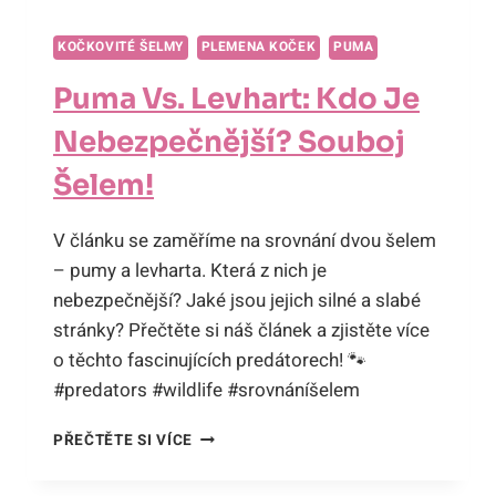
KOČKOVITÉ ŠELMY
PLEMENA KOČEK
PUMA
Puma Vs. Levhart: Kdo Je
Nebezpečnější? Souboj
Šelem!
V článku se zaměříme na srovnání dvou šelem
– pumy a levharta. Která z nich je
nebezpečnější? Jaké jsou jejich silné a slabé
stránky? Přečtěte si náš článek a zjistěte více
o těchto fascinujících predátorech! 🐾
#predators #wildlife #srovnáníšelem
PUMA
PŘEČTĚTE SI VÍCE
VS.
LEVHART: