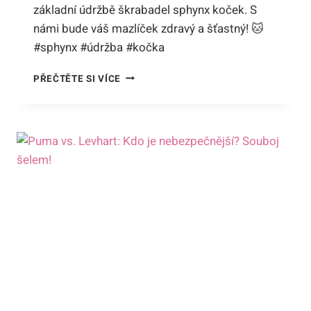
základní údržbě škrabadel sphynx koček. S
námi bude váš mazlíček zdravý a šťastný! 🐱
#sphynx #údržba #kočka
JAK
PŘEČTĚTE SI VÍCE
ČISTIT
ŠKRABADLO
SPHYNX:
ZÁKLADNÍ
ÚDRŽBA
PRO
ZDRAVÉ
A
ŠŤASTNÉ
BEZSRSTÉHO
SPOLEČNÍKA