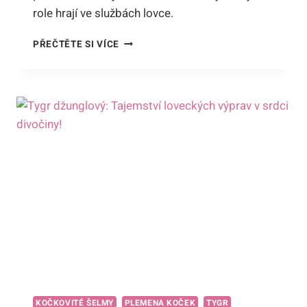
role hrají ve službách lovce.
JAKÉ
PŘEČTĚTE SI VÍCE
MÁ
TYGR
DOBRÉ
SMYSLY?
TAJEMSTVÍ
KOČIČÍCH
SMYSLŮ
VE
SLUŽBÁCH
LOVCE!
KOČKOVITÉ ŠELMY
PLEMENA KOČEK
TYGR