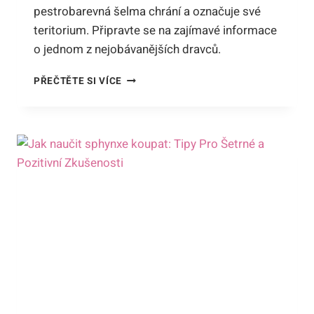
pestrobarevná šelma chrání a označuje své
teritorium. Připravte se na zajímavé informace
o jednom z nejobávanějších dravců.
KDE
PŘEČTĚTE SI VÍCE
SE
NACHÁZÍ
HYENA
SKVRNITÁ:
PRŮZKUM
TERITORIA
NAŠICH
PESTROBAREVNÝCH
ŠELEM