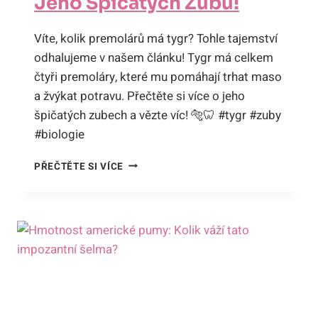
Jeho Špičatých Zubů!
Víte, kolik premolárů má tygr? Tohle tajemství
odhalujeme v našem článku! Tygr má celkem
čtyři premoláry, které mu pomáhají trhat maso
a žvýkat potravu. Přečtěte si více o jeho
špičatých zubech a vězte víc! 🐅🦷 #tygr #zuby
#biologie
KOLIK
PŘEČTĚTE SI VÍCE
MÁ
TYGR
PREMOLÁRŮ?
ODHALUJEME
TAJEMSTVÍ
JEHO
ŠPIČATÝCH
ZUBŮ!