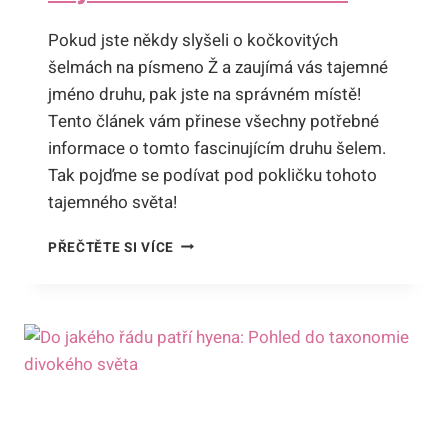
Pokud jste někdy slyšeli o kočkovitých
šelmách na písmeno Ž a zaujímá vás tajemné
jméno druhu, pak jste na správném místě!
Tento článek vám přinese všechny potřebné
informace o tomto fascinujícím druhu šelem.
Tak pojďme se podívat pod pokličku tohoto
tajemného světa!
KOČKOVITÉ
PŘEČTĚTE SI VÍCE
ŠELMY
NA
Ž:
TAJEMNÉ
JMÉNO
DRUHU