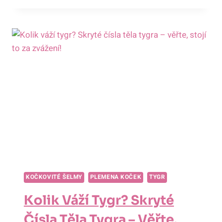
LEŽÍ
TYGR?
POHODLNÁ
ODHALENÍ
OBLÍBENÝCH
LEHÁTEK
KRÁLŮ
SAVANY!
KOČKOVITÉ ŠELMY
PLEMENA KOČEK
TYGR
Kolik Váží Tygr? Skryté
Čísla Těla Tygra – Věřte,