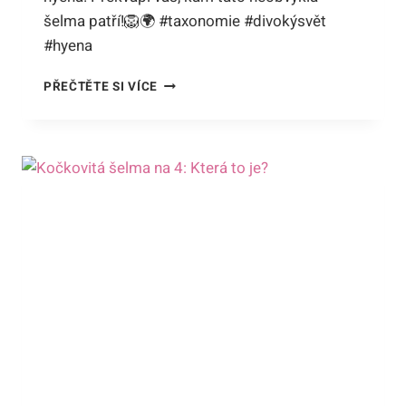
šelma patří!🦁🌍 #taxonomie #divokýsvět
#hyena
DO
PŘEČTĚTE SI VÍCE
JAKÉHO
ŘÁDU
PATŘÍ
HYENA:
POHLED
DO
TAXONOMIE
DIVOKÉHO
SVĚTA