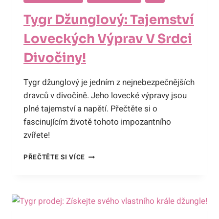
Tygr Džunglový: Tajemství
Loveckých Výprav V Srdci
Divočiny!
Tygr džunglový je jedním z nejnebezpečnějších
dravců v divočině. Jeho lovecké výpravy jsou
plné tajemství a napětí. Přečtěte si o
fascinujícím životě tohoto impozantního
zvířete!
TYGR
PŘEČTĚTE SI VÍCE
DŽUNGLOVÝ:
TAJEMSTVÍ
LOVECKÝCH
VÝPRAV
V
SRDCI