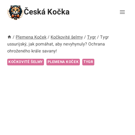
Přeskočit
Česká Kočka
na
obsah
/
Plemena Koček
/
Kočkovité šelmy
/
Tygr
/
Tygr
ussurijský, jak pomáhat, aby nevyhynuly? Ochrana
ohroženého krále savany!
KOČKOVITÉ ŠELMY
PLEMENA KOČEK
TYGR