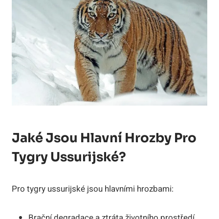
Jaké Jsou Hlavní Hrozby Pro
Tygry Ussurijské?
Pro tygry ussurijské jsou hlavními hrozbami:
Brační degradace a ztráta životního prostředí