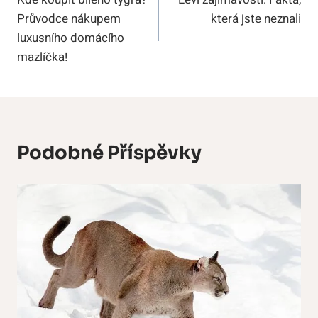
Pro
Průvodce nákupem
která jste neznali
Příspěvek
luxusního domácího
mazlíčka!
Podobné Příspěvky