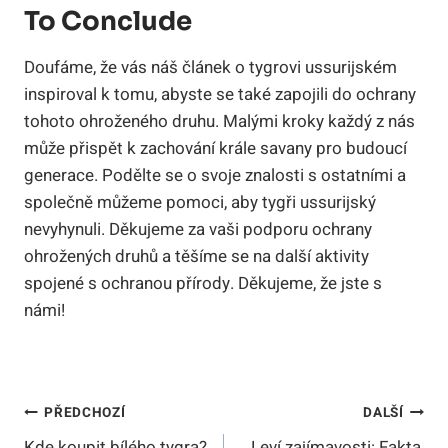
To Conclude
Doufáme, že vás náš článek o tygrovi ussurijském
inspiroval k tomu, abyste se také zapojili do ochrany
tohoto ohroženého druhu. Malými kroky každý z nás
může přispět k zachování krále savany pro budoucí
generace. Podělte se o svoje znalosti s ostatními a
společně můžeme pomoci, aby tygři ussurijský
nevyhynuli. Děkujeme za vaši podporu ochrany
ohrožených druhů a těšíme se na další aktivity
spojené s ochranou přírody. Děkujeme, že jste s
námi!
Navigace
PŘEDCHOZÍ
DALŠÍ
Kde koupit bílého tygra?
Leví zajímavosti: Fakta,