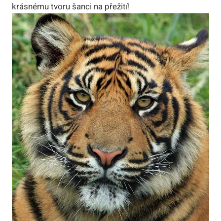
krásnému tvoru šanci na přežití!