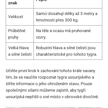
znak
Samci dosahují délky až 3 metry a
Velikost
hmotnosti přes 300 kg.
Průběžné
Na těle a ocasu má pruhované
pruhy
vzory.
Velká hlava
Robustní hlava a silné čelisti jsou
a silné čelisti
charakteristické pro tohoto tygra.
Učiňte první krok k zachování tohoto krále savany
tím, že se naučíte rozpoznat tygra ussurijského a
šíříte informace o jeho ohroženém stavu. Pouze
společnými silami můžeme zajistit, aby tygři
ussurijská nepřišli o své místo v obrovské divočině.