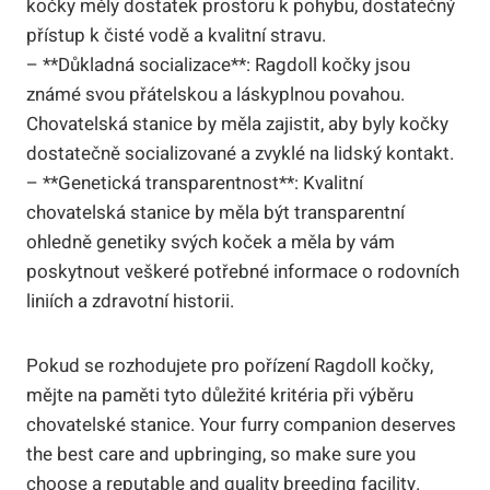
kočky měly ​dostatek ⁤prostoru ⁣k pohybu,​ dostatečný
přístup k čisté vodě a kvalitní ‌stravu.
– **Důkladná socializace**: Ragdoll kočky jsou‌
známé svou ⁤přátelskou‍ a láskyplnou⁢ povahou.⁣
Chovatelská stanice by měla zajistit, aby byly ​kočky‍
dostatečně ⁢socializované ⁣a zvyklé na lidský kontakt.
– **Genetická transparentnost**: Kvalitní
chovatelská stanice by měla být transparentní
ohledně genetiky svých koček a ​měla by vám
poskytnout‍ veškeré potřebné informace o rodovních
liniích a ‌zdravotní historii.
Pokud se ​rozhodujete pro pořízení Ragdoll kočky,⁣
mějte na paměti tyto důležité kritéria při výběru
chovatelské stanice. Your furry companion deserves
the best care‍ and⁢ upbringing, ‌so make sure you
⁤choose a reputable and ⁣quality breeding facility.