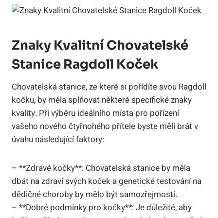
Znaky Kvalitní Chovatelské​
Stanice Ragdoll Koček
Chovatelská stanice, ze které si pořídíte svou⁢ Ragdoll
​kočku, by měla splňovat některé specifické znaky
kvality. Při ‍výběru ‌ideálního ‌místa pro pořízení
vašeho nového čtyřnohého přítele ‍byste‍ měli ⁣brát v
úvahu následující faktory:
– **Zdravé kočky**: Chovatelská stanice by měla
dbát⁣ na zdraví svých ‌koček a‌ genetické testování ⁤na
⁢dědičné‌ choroby by mělo ⁣být samozřejmostí.
– **Dobré ⁣podmínky pro kočky**: Je důležité, aby