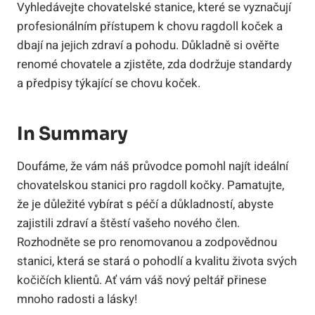
Vyhledávejte chovatelské stanice, které⁣ se vyznačují
⁣profesionálním přístupem k chovu ​ragdoll koček a
dbají na jejich‌ zdraví a pohodu. Důkladně⁤ si ověřte
renomé chovatele a zjistěte, zda dodržuje standardy⁢
a předpisy ⁤týkající‌ se chovu koček.
In Summary
Doufáme, ⁣že vám náš⁢ průvodce pomohl ​najít ideální​
chovatelskou stanici pro ragdoll kočky. Pamatujte,
⁤že je důležité vybírat s péčí a​ důkladností, abyste
zajistili​ zdraví a štěstí vašeho nového člen.
Rozhodněte se pro renomovanou a zodpovědnou‌
stanici, která se stará ‍o⁣ pohodlí a kvalitu⁢ života ⁤svých
kočičích klientů. Ať vám váš ⁢nový peltář přinese
mnoho ⁤radosti a lásky!