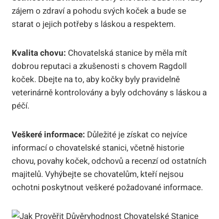
⁤zájem o zdraví a pohodu svých ​koček a bude se ​
starat o jejich potřeby s⁣ láskou a respektem.
Kvalita chovu:
Chovatelská​ stanice by měla mít⁣
dobrou reputaci a zkušenosti s ‍chovem Ragdoll
koček. Dbejte ⁤na to, aby kočky byly pravidelně
veterinárně⁣ kontrolovány ⁢a byly odchovány⁤ s​ láskou a‍
péčí.
Veškeré ‌informace:
Důležité je získat co nejvíce
informací o chovatelské ⁢stanici, včetně historie
⁢chovu, povahy koček, odchovů ​a ​recenzí od‌ ostatních
majitelů. Vyhýbejte se ​chovatelům,⁢ kteří ⁢nejsou
ochotni poskytnout veškeré požadované⁤ informace.