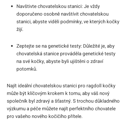
Navštivte chovatelskou stanici: Je vždy
‌doporučeno ⁤osobně navštívit chovatelskou
stanici, abyste viděli⁣ podmínky, ‍ve‌ kterých kočky
žijí.
Zeptejte se na genetické testy: ⁤Důležité je, aby⁤
chovatelská stanice prováděla genetické⁤ testy
na své‌ kočky,⁣ abyste byli ⁤ujištěni o zdraví
⁢potomků.
Najít ideální chovatelskou stanici‍ pro⁤ ragdoll kočky‌
může být ​klíčovým krokem k tomu, aby váš ⁣nový
společník ‍byl zdravý a šťastný.⁣ S⁣ trochou důkladného
‌výzkumu a péče můžete najít ‍perfektního chovatele
pro vašeho nového kočičího⁣ přítele.