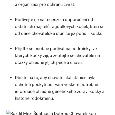
a‌ organizací pro ochranu zvířat.
Podívejte se⁢ na recenze ⁣a doporučení od
ostatních​ majitelů ⁢ragdollových koček, kteří si
od dané chovatelské‌ stanice již pořídili kočku.
Přijďte se osobně podívat ⁣na⁤ podmínky, ve
⁣kterých⁤ kočky​ žijí, a‍ zeptejte se chovatele na
otázky ohledně jejich péče‍ a⁢ chovu.
Dbejte na ⁣to, aby chovatelská​ stanice byla
ochotná poskytnout‌ vám veškeré ⁤potřebné
informace ohledně genetického‌ zdraví​ kočky a
historie ⁤rodokmenu.