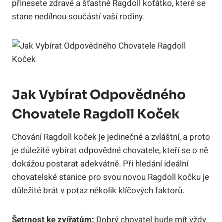
přinesete zdravé a šťastné Ragdoll koťátko, které se
‌stane nedílnou součástí vaší rodiny.
Jak Vybírat Odpovědného
Chovatele Ragdoll⁤ Koček
Chování Ragdoll koček je ‍jedinečné a ‌zvláštní,⁢ a proto
⁤je důležité vybírat odpovědné chovatele, kteří ​se o​ ně
dokážou postarat​ adekvátně. Při hledání ⁣ideální
chovatelské stanice⁣ pro svou novou ⁢Ragdoll kočku je
důležité brát v potaz několik klíčových faktorů.
Šetrnost ke⁢ zvířatům:
‍Dobrý chovatel ‍bude mít ⁤vždy