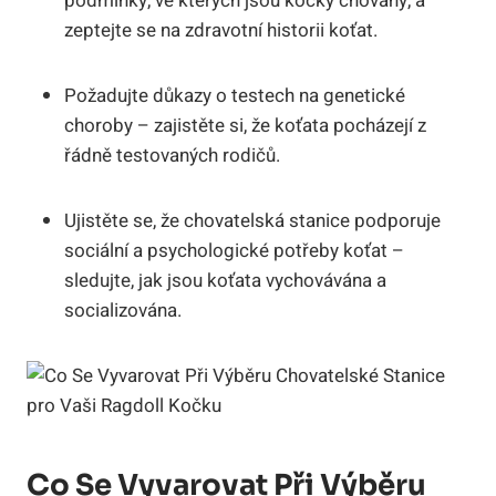
podmínky, ve kterých jsou kočky ⁢chovány, a
⁤zeptejte se⁤ na zdravotní historii koťat.
Požadujte ⁣důkazy​ o testech​ na ⁣genetické
choroby – zajistěte ⁤si, že koťata pocházejí z
řádně testovaných rodičů.
Ujistěte se, že chovatelská stanice podporuje
sociální a‍ psychologické‍ potřeby koťat –
sledujte, jak jsou koťata vychovávána ‍a
socializována.
Co‍ Se Vyvarovat Při Výběru