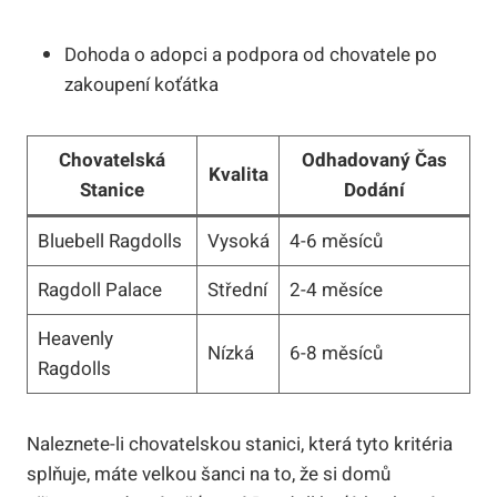
Dohoda o adopci a ‌podpora od chovatele⁢ po
zakoupení ⁢koťátka
Chovatelská
Odhadovaný Čas
Kvalita
Stanice
Dodání
Bluebell Ragdolls
Vysoká
4-6 měsíců
Ragdoll Palace
Střední
2-4 měsíce
Heavenly
Nízká
6-8 měsíců
Ragdolls
Naleznete-li ⁢chovatelskou ⁤stanici, která tyto kritéria⁤
splňuje, máte velkou šanci⁤ na to, že si domů⁤