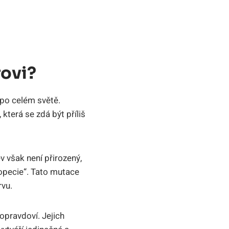
ovi?
í po celém světě.
která se zdá být příliš
v však není přirozený,
opecie“. Tato mutace
rvu.
opravdoví. Jejich