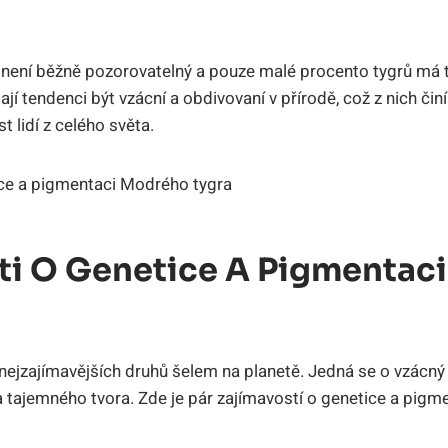
není běžně pozorovatelný a pouze malé procento tygrů má t
jí tendenci být vzácní a obdivovaní v přírodě, což z nich čin
t lidí z celého světa.
ti O Genetice A Pigmentac
 nejzajímavějších druhů šelem na planetě. Jedná se o vzácný 
o a tajemného tvora. Zde je pár zajímavostí o genetice a pig