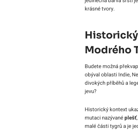
jedinečná barva srsti j
krásné tvory.
Historický
Modrého 
Budete možná překvapen
obýval oblasti Indie, 
divokých příběhů a leg
jevu?
Historický kontext uka
mutaci nazývané
plešť
malé části tygrů a je j