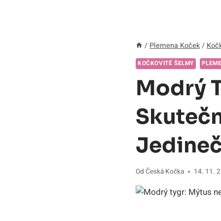
/
Plemena Koček
/
Kočk
KOČKOVITÉ ŠELMY
PLEM
Modrý T
Skutečn
Jedineč
Od
Česká Kočka
14. 11. 