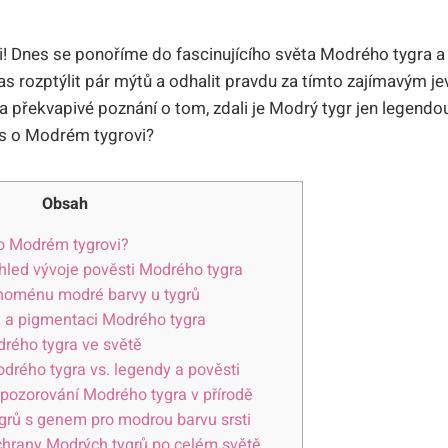
áři! Dnes se ponoříme do fascinujícího světa Modrého tygra a
čas rozptýlit pár mýtů a odhalit pravdu za tímto zajímavým 
a překvapivé poznání o tom, zdali je Modrý tygr jen legendo
Obsah
o Modrém tygrovi?
ehled vývoje pověsti Modrého tygra
noménu modré barvy u tygrů
e a pigmentaci Modrého tygra
drého tygra ve světě
drého tygra vs. legendy a pověsti
pozorování Modrého tygra v přírodě
grů s genem pro modrou barvu srsti
áchrany Modrých tygrů po celém světě