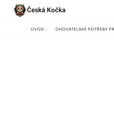
Přeskočit
Česká Kočka
na
obsah
ÚVOD
CHOVATELSKÉ POTŘEBY P