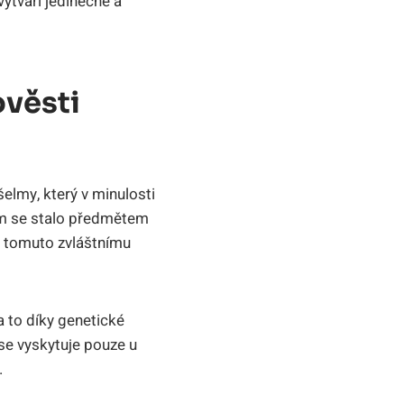
vytváří jedinečné a
ověsti
elmy, který v minulosti
ním se stalo předmětem
k tomuto zvláštnímu
a to díky genetické
se vyskytuje pouze u
.