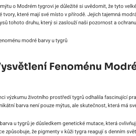
ýtu o Modrém tygrovi je důležité si uvědomit, že tyto velk
é tvory, které mají své místo v přírodě. Jejich tajemná modr
ysů tohoto druhu, který si zaslouží naši pozornost a ochranu
ysvětlení Fenoménu Modré
ci výzkumu životního prostředí tygrů odhalila fascinující p
ikátní barva není pouze mýtus, ale skutečnost, která má své
á barva u tygrů je důsledkem genetické mutace, která ovlivňuj
e způsobuje, že pigmenty v kůži tygra reagují s denním svě