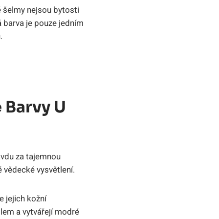
é šelmy nejsou bytosti
á barva je pouze jedním
.
 Barvy U
ravdu za tajemnou
 vědecké vysvětlení.
e jejich kožní
tlem a vytvářejí modré