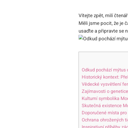
Vítejte zpět, milí čten
Měli jsme pocit, že je 
usaďte a připravte se n
Odkud pochází mýtus 
Historický kontext: Př
Vědecké vysvětlení fe
Zajímavosti o genetic
Kulturní symbolika Mo
Skutečná existence Mo
Doporučené místa pro 
Ochrana ohrožených ti
Inspirativní příběhy z