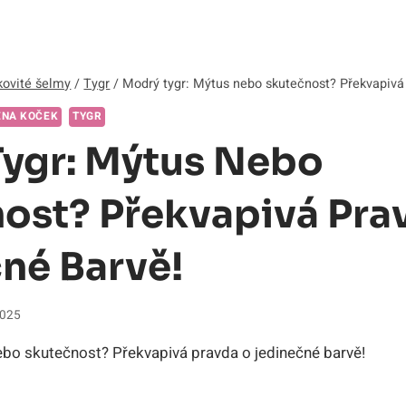
ovité šelmy
/
Tygr
/
Modrý tygr: Mýtus nebo skutečnost? Překvapivá
ENA KOČEK
TYGR
ygr: Mýtus Nebo
ost? Překvapivá Pra
né Barvě!
2025