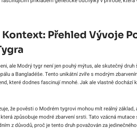
e fascinujícím příkladem genetické odchylky v přírodě, která 
 Kontext: Přehled Vývoje P
Tygra
i, ale Modrý tygr není jen pouhý mýtus, ale skutečný druh š
Nepálu a Bangladéše. Tento unikátní zvíře s modrým zbarve
end, které dodnes fascinují mnohé. Jak ale vlastně dochází 
zuje, že pověsti o Modrém tygrovi mohou mít reálný základ, 
, která způsobuje modré zbarvení srsti. Tato vzácná mutace 
edním z důvodů, proč je tento druh považován za jedinečného