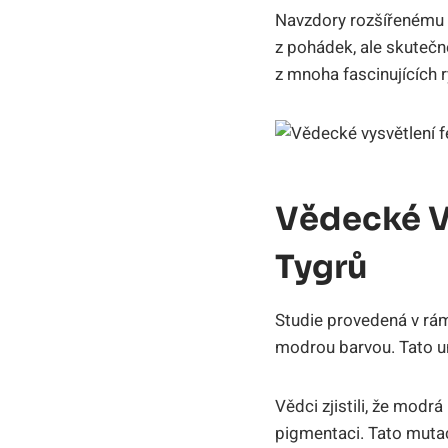
Navzdory rozšířenému m
z pohádek, ale skutečn
z mnoha fascinujících r
Vědecké V
Tygrů
Studie provedená v rám
modrou barvou. Tato un
Vědci zjistili, že modr
pigmentaci. Tato mutac