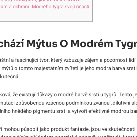
um a ochranu Modrého tygra svojí účastí
hází Mýtus O Modrém Tygr
áštní a fascinující tvor, který vzbuzuje zájem a pozornost lid
mýtů o tomto majestátním zvířeti je jeho modrá barva srsti, 
skutečná.
ová, že existují důkazy o modré barvě srsti u tygrů. Tento je
 mutaci způsobenou vzácnou podmínkou zvanou „dilutivní al
ního hnědého pigmentu srsti a vytvoří efektivně modrou ba
ři mohou působit jako produkt fantazie, jsou ve skutečnosti 