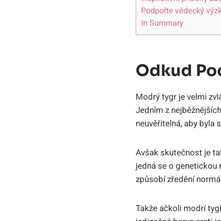
Podpořte vědecký výzk
In Summary
Odkud Poc
Modrý tygr je velmi zvl
Jedním z nejběžnějších 
neuvěřitelná, aby byla 
Avšak skutečnost je tak
jedná se o genetickou
způsobí zředění normál
Takže ačkoli modrí tyg