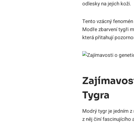
odlesky na jejich koži.
Tento vzácný fenomén 
Modře zbarvení tygři ma
která přitahují pozornos
Zajímavos
Tygra
Modrý tygr je jedním z
z něj činí fascinujícíh