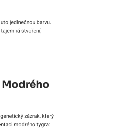
uto jedinečnou barvu.
í tajemná stvoření,
i Modrého
genetický zázrak, který
mentaci modrého tygra: