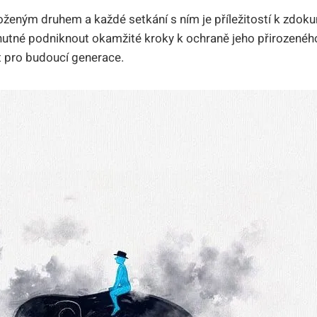
oženým druhem a každé setkání s ním je příležitostí k zdok
nutné podniknout okamžité kroky k ochraně jeho přirozenéh
ít pro budoucí generace.