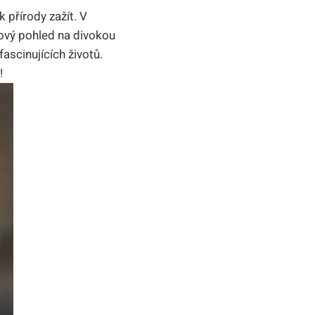
 přírody zažít. V
ový pohled na divokou
ascinujících životů.
!