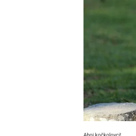
Ahoj kočkolovci!