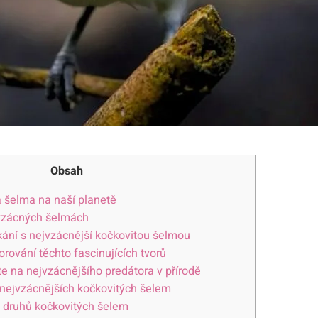
Obsah
á šelma na naší planetě
 vzácných šelmách
tkání s nejvzácnější kočkovitou šelmou
orování těchto fascinujících tvorů
te na nejvzácnějšího predátora v přírodě
 nejvzácnějších kočkovitých šelem
 druhů kočkovitých šelem