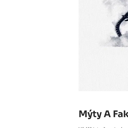
Mýty A Fa