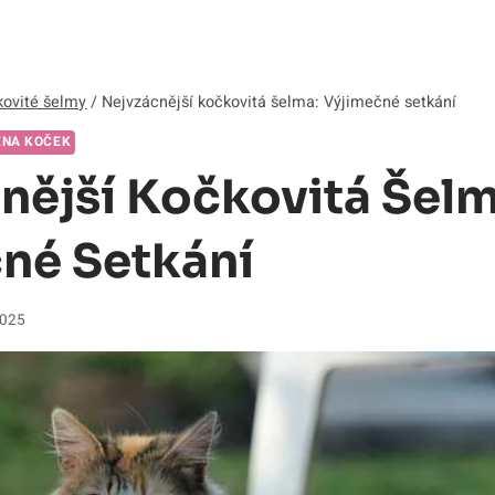
ovité šelmy
/
Nejvzácnější kočkovitá šelma: Výjimečné setkání
ENA KOČEK
nější Kočkovitá Šelm
né Setkání
2025