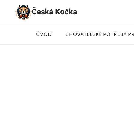
Přeskočit
Česká Kočka
na
obsah
ÚVOD
CHOVATELSKÉ POTŘEBY P