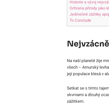
Historie a vývoj nejvz
Ochrana přírody jako k
Jedinečné zážitky spo
To Conclude
Nejvzácně
Na naší planetě žije m
všech – Amurský levhar
její populace klesá v a
Setkat se s tímto taje
skvrnami a dlouhý ocas 
zážitkem.