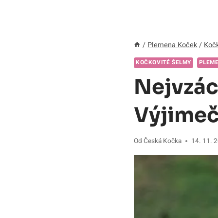
/
Plemena Koček
/
Kočk
KOČKOVITÉ ŠELMY
PLEM
Nejvzác
Výjimeč
Od
Česká Kočka
14. 11. 