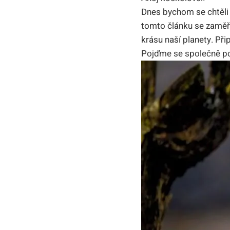
Dnes bychom se chtěli p
tomto článku se zaměří
krásu naší planety. Při
Pojďme se společně pod