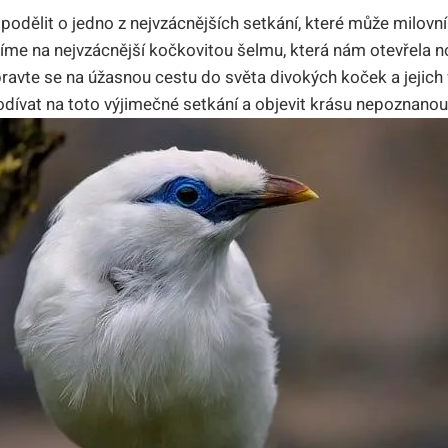
odělit o jedno z nejvzácnějších setkání, které může milovník
me na nejvzácnější kočkovitou šelmu, která nám otevřela n
pravte se na úžasnou cestu do světa divokých koček a jejich f
ívat na toto výjimečné setkání a objevit krásu nepoznanou