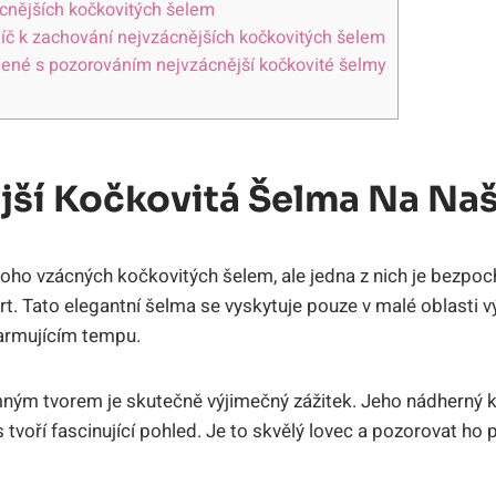
ácnějších kočkovitých šelem
líč k zachování nejvzácnějších kočkovitých šelem
jené s pozorováním nejvzácnější kočkovité šelmy
jší Kočkovitá Šelma Na Naš
noho vzácných kočkovitých šelem, ale jedna z nich je bezpoc
t. Tato elegantní šelma se vyskytuje pouze v malé oblasti vý
larmujícím tempu.
mným tvorem je skutečně výjimečný zážitek. Jeho nádherný 
tvoří fascinující pohled. Je to skvělý lovec a pozorovat ho 