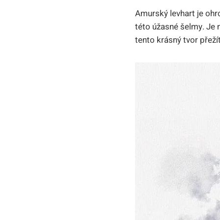
Amurský levhart je ohr
této úžasné šelmy. Je 
tento krásný tvor přež