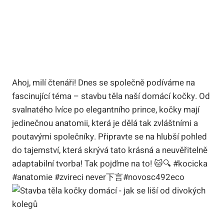
Ahoj, milí čtenáři! Dnes se společně podíváme na
fascinující téma – stavbu těla naší domácí kočky. Od
svalnatého lvíce po elegantního prince, kočky mají
jedinečnou anatomii, která je dělá tak zvláštními a
poutavými společníky. Připravte se na hlubší pohled
do tajemství, která skrývá tato krásná a neuvěřitelně
adaptabilní tvorba! Tak pojďme na to! 🐱🔍 #kocicka
#anatomie #zvireci never下言#novosc492eco