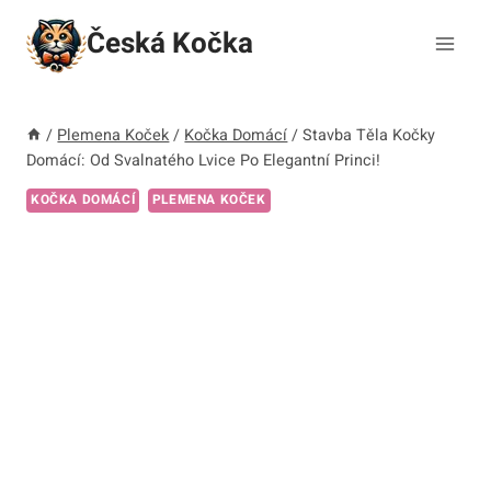
Přeskočit
Česká Kočka
na
obsah
/
Plemena Koček
/
Kočka Domácí
/
Stavba Těla Kočky
Domácí: Od Svalnatého Lvice Po Elegantní Princi!
KOČKA DOMÁCÍ
PLEMENA KOČEK