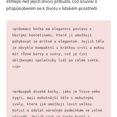
štíhlejší než jejich divocí příbuzní, což souvisí s
přizpůsobením se k životu v lidském prostředí.
<p>Domácí kočka má elegantní postavu s 
hbitými končetinami, které jí umožňují 
pohybovat se mrštně a elegantně. Jejich tělo 
je obvykle kompaktní s krátkou srstí a mohou 
mít různé barvy a vzory, což je činí 
oblíbenými společníky lidí po celém světě.
</p>
<p>Naopak divoké kočky, jako je lvice nebo 
tygři, mají mohutnější tělo s mohutnými 
svaly, které jim umožňují lovit velkou 
kořist a odolat náročným podmínkám ve volné 
přírodě. Jejich srst je často hustá a 