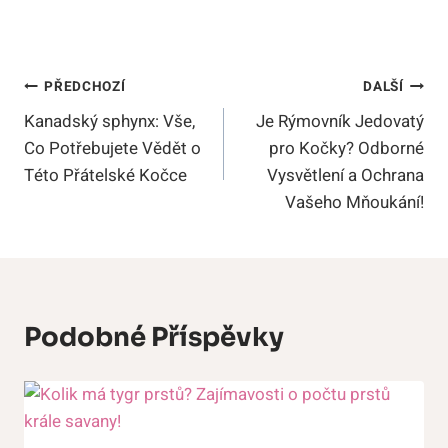
Navigace
PŘEDCHOZÍ
DALŠÍ
Kanadský sphynx: Vše,
Je Rýmovník Jedovatý
Pro
Co Potřebujete Vědět o
pro Kočky? Odborné
Příspěvek
Této Přátelské Kočce
Vysvětlení a Ochrana
Vašeho Mňoukání!
Podobné Příspěvky